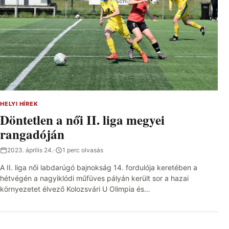
HELYI HÍREK
Döntetlen a női II. liga megyei
rangadóján
2023. április 24.
·
1 perc olvasás
A II. liga női labdarúgó bajnokság 14. fordulója keretében a
hétvégén a nagyiklódi műfüves pályán került sor a hazai
környezetet élvező Kolozsvári U Olimpia és…