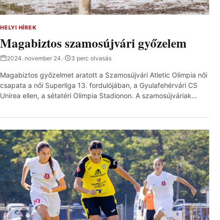
HELYI HÍREK
Magabiztos szamosújvári győzelem
2024. november 24.
·
3 perc olvasás
Magabiztos győzelmet aratott a Szamosújvári Atletic Olimpia női
csapata a női Superliga 13. fordulójában, a Gyulafehérvári CS
Unirea ellen, a sétatéri Olimpia Stadionon. A szamosújváriak…