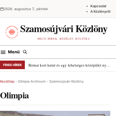
Ugrás a tartalomra
Kapcsolat
2026. augusztus 7., péntek
A Közlönyről
Szamosújvári Közlöny
HELYI HÍREK, KÖZÉLET, KULTÚRA
Keresés
Menü
Római kori kutat és egy lehetséges középület nyomait találták Szamosújváron
FRISS HÍREK
Kezdőlap
›
Olimpia Archívum - Szamosújvári Közlöny
Olimpia