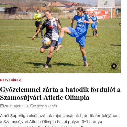
HELYI HÍREK
Győzelemmel zárta a hatodik fordulót a
Szamosújvári Atletic Olimpia
2025. április 13.
·
2 perc olvasás
A női Superliga alsóházának rájátszásának hatodik fordulójában
a Szamosújvári Atletic Olimpia hazai pályán 3–1 arányú