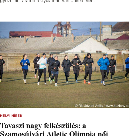
győzelmet aratott a Gyulafehérvári Unirea ellen.
HELYI HÍREK
Tavaszi nagy felkészülés: a
Szamosújvári Atletic Olimpia női