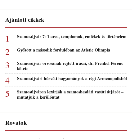
Ajánlott cikkek
Szamosújvár 7+1 arca, templomok, emlékek és történelem
Győzött a második fordulóban az Atletic Olimpia
Szamosújvár orvosának rejtett írásai, dr. Frenkel Ferenc
kötete
Szamosújvári húsvéti hagyományok a régi Armenopolisból
Szamosújváron lezárják a szamoshesdáti vasúti átjárót –
mutatjuk a kerülőutat
Rovatok