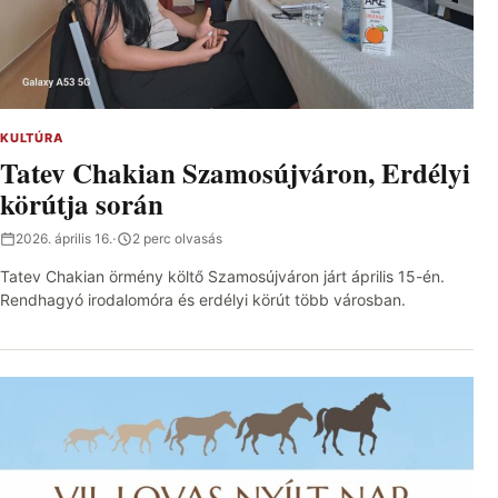
KULTÚRA
Tatev Chakian Szamosújváron, Erdélyi
körútja során
2026. április 16.
·
2 perc olvasás
Tatev Chakian örmény költő Szamosújváron járt április 15-én.
Rendhagyó irodalomóra és erdélyi körút több városban.