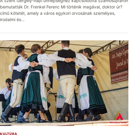
A Szent Gergely-napi ünnepséghez kapcsolódva Szamosújváron
bemutatták Dr. Frenkel Ferenc Mi történik magával, doktor úr?
című kötetét, amely a város egykori orvosának személyes,
irodalmi és…
KULTÚRA