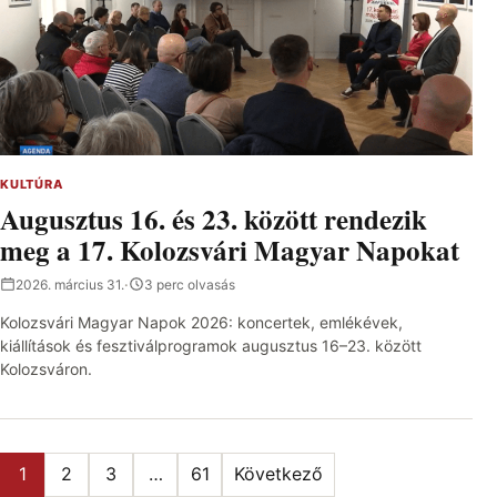
KULTÚRA
Augusztus 16. és 23. között rendezik
meg a 17. Kolozsvári Magyar Napokat
2026. március 31.
·
3 perc olvasás
Kolozsvári Magyar Napok 2026: koncertek, emlékévek,
kiállítások és fesztiválprogramok augusztus 16–23. között
Kolozsváron.
Bejegyzések lapozása
1
2
3
…
61
Következő