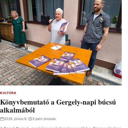
KULTÚRA
Könyvbemutató a Gergely-napi búcsú
alkalmából
2026. június 8.
·
3 perc olvasás