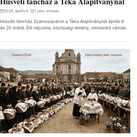
Húsvéti táncház a Téka Alapítványnál
2026. április 6.
·
1 perc olvasás
Húsvéti táncház Szamosújváron a Téka Alapítványnál április 6-
án 20 órától. Élő népzene, közösségi élmény, mindenkit várnak.