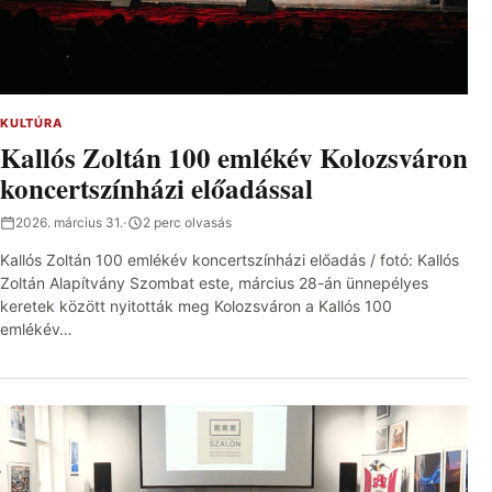
KULTÚRA
Kallós Zoltán 100 emlékév Kolozsváron
koncertszínházi előadással
2026. március 31.
·
2 perc olvasás
Kallós Zoltán 100 emlékév koncertszínházi előadás / fotó: Kallós
Zoltán Alapítvány Szombat este, március 28-án ünnepélyes
keretek között nyitották meg Kolozsváron a Kallós 100
emlékév…