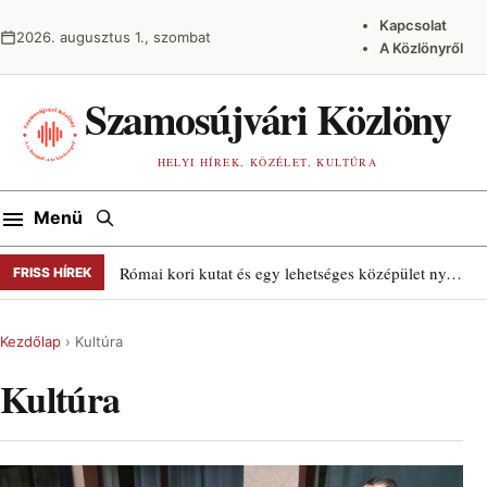
Ugrás a tartalomra
Kapcsolat
2026. augusztus 1., szombat
A Közlönyről
Szamosújvári Közlöny
HELYI HÍREK, KÖZÉLET, KULTÚRA
Keresés
Menü
Római kori kutat és egy lehetséges középület nyomait találták Szamosújváron
FRISS HÍREK
Kezdőlap
›
Kultúra
Kultúra