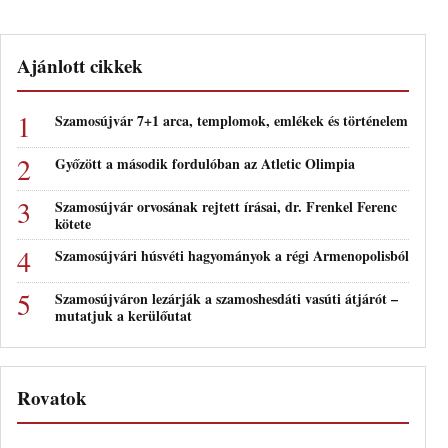
Ajánlott cikkek
Szamosújvár 7+1 arca, templomok, emlékek és történelem
Győzött a második fordulóban az Atletic Olimpia
Szamosújvár orvosának rejtett írásai, dr. Frenkel Ferenc
kötete
Szamosújvári húsvéti hagyományok a régi Armenopolisból
Szamosújváron lezárják a szamoshesdáti vasúti átjárót –
mutatjuk a kerülőutat
Rovatok