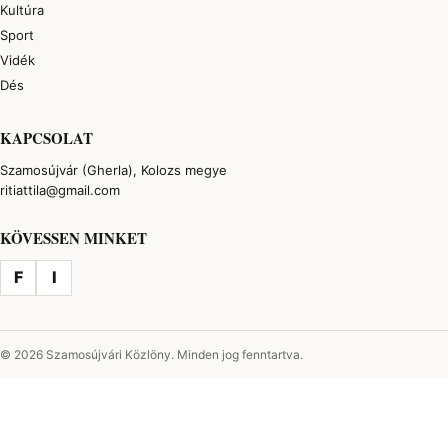
Kultúra
Sport
Vidék
Dés
KAPCSOLAT
Szamosújvár (Gherla), Kolozs megye
ritiattila@gmail.com
KÖVESSEN MINKET
F
I
© 2026 Szamosújvári Közlöny. Minden jog fenntartva.