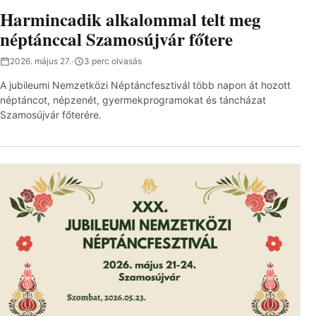
Harmincadik alkalommal telt meg
néptánccal Szamosújvár főtere
2026. május 27.
·
3 perc olvasás
A jubileumi Nemzetközi Néptáncfesztivál több napon át hozott
néptáncot, népzenét, gyermekprogramokat és táncházat
Szamosújvár főterére.