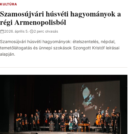
KULTÚRA
Szamosújvári húsvéti hagyományok a
régi Armenopolisból
2026. április 5.
·
2 perc olvasás
Szamosújvári húsvéti hagyományok: ételszentelés, népdal,
temetőlátogatás és ünnepi szokások Szongott Kristóf leírásai
alapján.