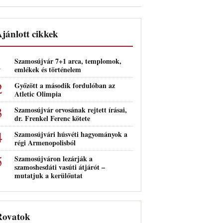
jánlott cikkek
Szamosújvár 7+1 arca, templomok,
emlékek és történelem
Győzött a második fordulóban az
Atletic Olimpia
Szamosújvár orvosának rejtett írásai,
dr. Frenkel Ferenc kötete
Szamosújvári húsvéti hagyományok a
régi Armenopolisból
Szamosújváron lezárják a
szamoshesdáti vasúti átjárót –
mutatjuk a kerülőutat
Rovatok