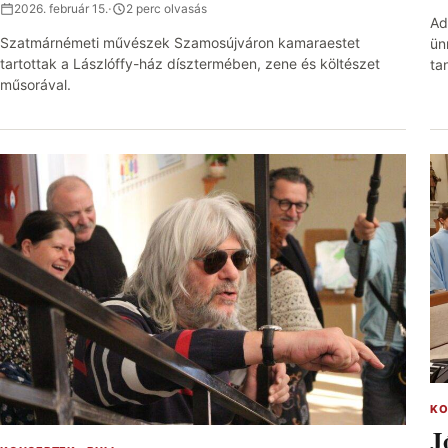
2026. február 15.
·
2 perc olvasás
Ad
Szatmárnémeti művészek Szamosújváron kamaraestet
ün
tartottak a Lászlóffy-ház dísztermében, zene és költészet
ta
műsorával.
KO
J