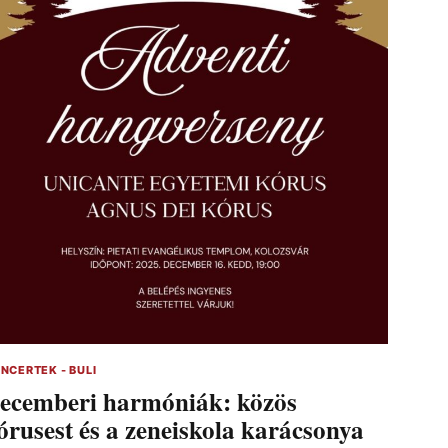
NCERTEK - BULI
ecemberi harmóniák: közös
órusest és a zeneiskola karácsonya