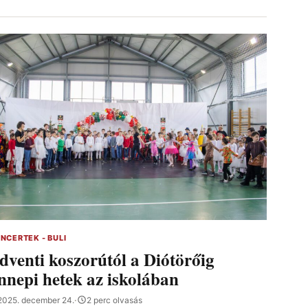
NCERTEK - BULI
dventi koszorútól a Diótörőig
nnepi hetek az iskolában
2025. december 24.
·
2 perc olvasás