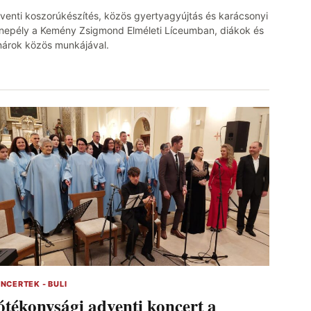
venti koszorúkészítés, közös gyertyagyújtás és karácsonyi
nepély a Kemény Zsigmond Elméleti Líceumban, diákok és
nárok közös munkájával.
NCERTEK - BULI
ótékonysági adventi koncert a