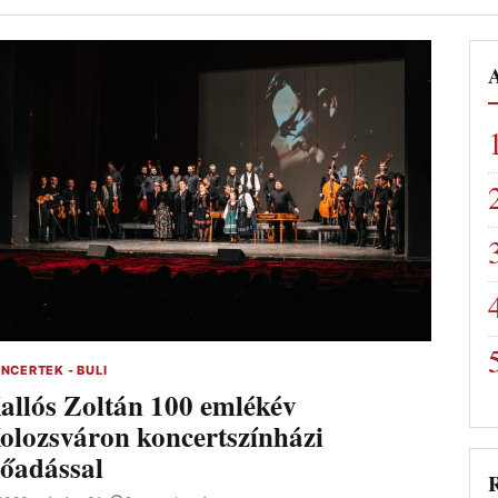
A
NCERTEK - BULI
allós Zoltán 100 emlékév
olozsváron koncertszínházi
lőadással