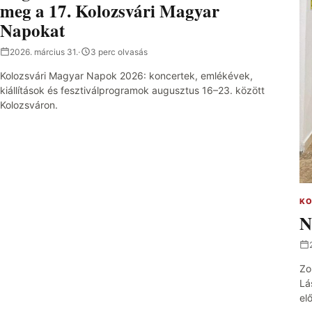
meg a 17. Kolozsvári Magyar
Napokat
2026. március 31.
·
3 perc olvasás
Kolozsvári Magyar Napok 2026: koncertek, emlékévek,
kiállítások és fesztiválprogramok augusztus 16–23. között
Kolozsváron.
KO
N
Zo
Lá
el