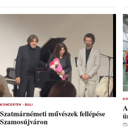
KO
A
KONCERTEK - BULI
Szatmárnémeti művészek fellépése
ü
Szamosújváron