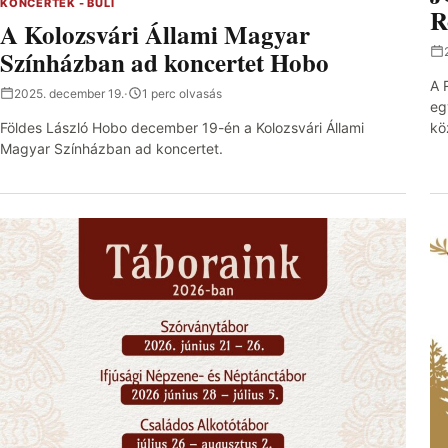
KONCERTEK - BULI
R
A Kolozsvári Állami Magyar
Színházban ad koncertet Hobo
A 
2025. december 19.
·
1 perc olvasás
eg
kö
Földes László Hobo december 19-én a Kolozsvári Állami
Magyar Színházban ad koncertet.