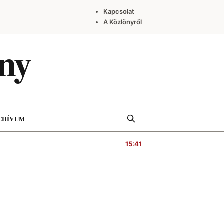
Kapcsolat
A Közlönyről
ny
Keresés
CHÍVUM
15:41