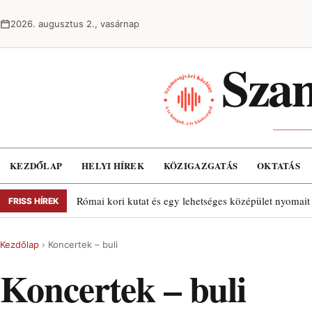
Ugrás a tartalomra
2026. augusztus 2., vasárnap
Szam
KEZDŐLAP
HELYI HÍREK
KÖZIGAZGATÁS
OKTATÁS
Római kori kutat és egy lehetséges középület nyomait
FRISS HÍREK
Kezdőlap
›
Koncertek – buli
Koncertek – buli