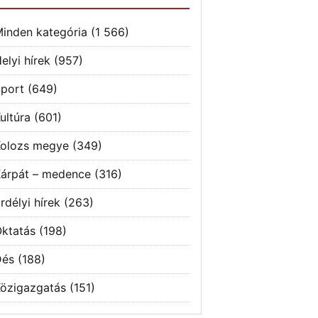
inden kategória
(1 566)
elyi hírek
(957)
port
(649)
ultúra
(601)
olozs megye
(349)
árpát – medence
(316)
rdélyi hírek
(263)
ktatás
(198)
Dés
(188)
özigazgatás
(151)