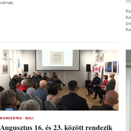
várnak.
Ka
Ka
ün
Ka
KONCERTEK - BULI
Augusztus 16. és 23. között rendezik