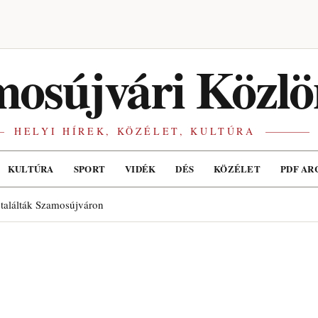
osújvári Közlö
HELYI HÍREK, KÖZÉLET, KULTÚRA
KULTÚRA
SPORT
VIDÉK
DÉS
KÖZÉLET
PDF AR
 találták Szamosújváron