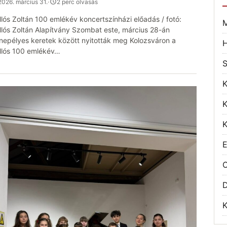
2026. március 31.
·
2 perc olvasás
llós Zoltán 100 emlékév koncertszínházi előadás / fotó:
M
llós Zoltán Alapítvány Szombat este, március 28-án
nepélyes keretek között nyitották meg Kolozsváron a
H
llós 100 emlékév…
S
K
K
K
E
O
K