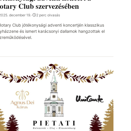
otary Club szervezésében
2025. december 19.
·
2 perc olvasás
Rotary Club jótékonysági adventi koncertjén klasszikus
yházzene és ismert karácsonyi dallamok hangzottak el
zreműködésével.