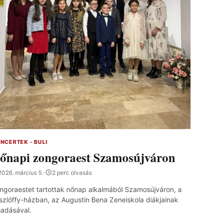
NCERTEK - BULI
őnapi zongoraest Szamosújváron
2026. március 5.
·
2 perc olvasás
ngoraestet tartottak nőnap alkalmából Szamosújváron, a
szlóffy-házban, az Augustin Bena Zeneiskola diákjainak
őadásával.