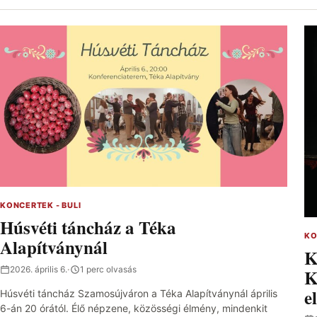
KONCERTEK - BULI
Húsvéti táncház a Téka
KO
Alapítványnál
K
2026. április 6.
·
1 perc olvasás
K
e
Húsvéti táncház Szamosújváron a Téka Alapítványnál április
6-án 20 órától. Élő népzene, közösségi élmény, mindenkit