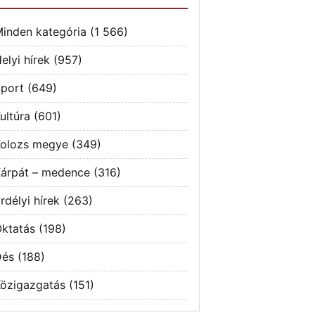
inden kategória
(1 566)
elyi hírek
(957)
port
(649)
ultúra
(601)
olozs megye
(349)
árpát – medence
(316)
rdélyi hírek
(263)
ktatás
(198)
Dés
(188)
özigazgatás
(151)