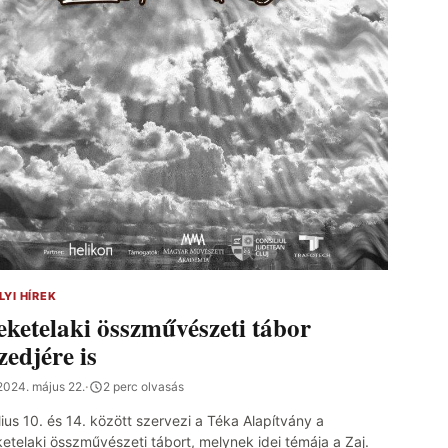
LYI HÍREK
eketelaki összművészeti tábor
izedjére is
2024. május 22.
·
2 perc olvasás
lius 10. és 14. között szervezi a Téka Alapítvány a
ketelaki összművészeti tábort, melynek idei témája a Zaj.