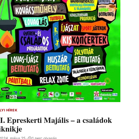
LYI HÍREK
I. Epreskerti Majális – a családok
iknikje
2024. május 25.
·
1 perc olvasás