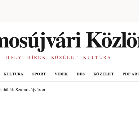
osújvári Közlö
HELYI HÍREK, KÖZÉLET, KULTÚRA
KULTÚRA
SPORT
VIDÉK
DÉS
KÖZÉLET
PDF AR
 találták Szamosújváron