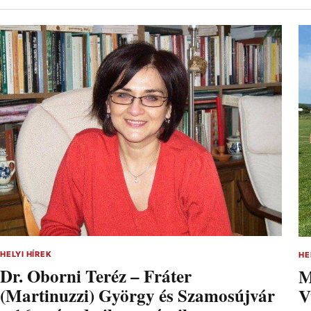
HELYI HÍREK
HE
Dr. Oborni Teréz – Fráter
M
(Martinuzzi) György és Szamosújvár
V