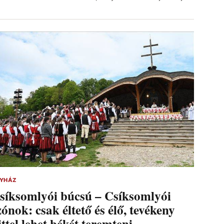
YHÁZ
síksomlyói búcsú – Csíksomlyói
zónok: csak éltető és élő, tevékeny
ittel lehet békét teremteni