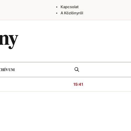
Kapcsolat
A Közlönyről
ny
Keresés
CHÍVUM
15:41