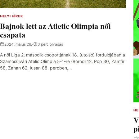
HELYI HÍREK
Bajnok lett az Atletic Olimpia női
csapata
2024. május 26.
·
3 perc olvasás
A női Liga 2, második csoportjának 18. (utolsó) fordulójában a
Szamosújvári Atelic Olimpia 5-1-re (Borodi 12, Pop 30, Zamfir
58, Zahan 62, Iusan 88. percben,…
HE
V
p