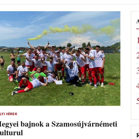
A
LYI HÍREK
egyei bajnok a Szamosújvárnémeti
ulturul