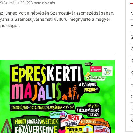
2024. május 29.
·
3 perc olvasás
azi ünnep volt a hétvégén Szamosújvár szomszédságában,
M
yanis a Szamosújvárnémeti Vulturul megnyerte a megyei
H
jnokságot.
S
K
K
K
E
O
K