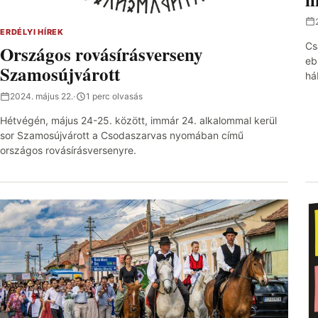
ERDÉLYI HÍREK
Cs
Országos rovásírásverseny
eb
Szamosújvárott
há
2024. május 22.
·
1 perc olvasás
Hétvégén, május 24-25. között, immár 24. alkalommal kerül
sor Szamosújvárott a Csodaszarvas nyomában című
országos rovásírásversenyre.