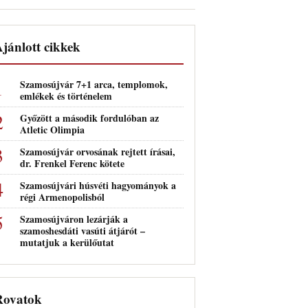
jánlott cikkek
Szamosújvár 7+1 arca, templomok,
emlékek és történelem
Győzött a második fordulóban az
Atletic Olimpia
Szamosújvár orvosának rejtett írásai,
dr. Frenkel Ferenc kötete
Szamosújvári húsvéti hagyományok a
régi Armenopolisból
Szamosújváron lezárják a
szamoshesdáti vasúti átjárót –
mutatjuk a kerülőutat
Rovatok