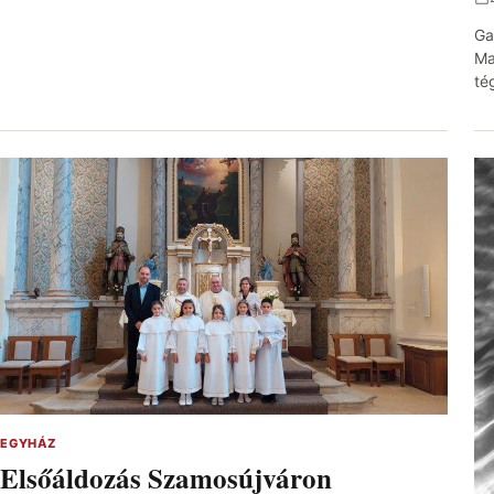
Ga
Ma
té
EGYHÁZ
Elsőáldozás Szamosújváron