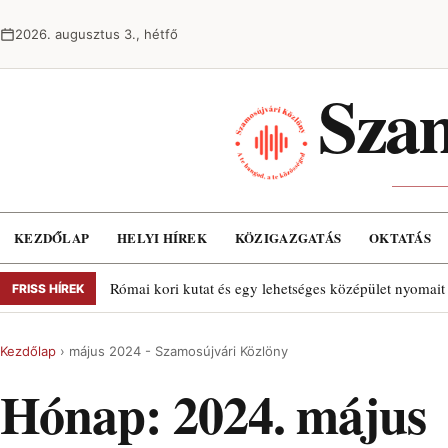
Ugrás a tartalomra
2026. augusztus 3., hétfő
Szam
KEZDŐLAP
HELYI HÍREK
KÖZIGAZGATÁS
OKTATÁS
Római kori kutat és egy lehetséges középület nyomait
FRISS HÍREK
Kezdőlap
›
május 2024 - Szamosújvári Közlöny
Hónap:
2024. május