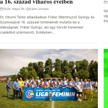
a 16. század viharos éveiben
2024. május 29.
·
9 perc olvasás
Ig
ug
Dr. Oborni Teréz előadásában Fráter (Martinuzzi) György és
ba
Szamosújvár 16. századi történelmét mutatta be a
diákságnak. Fráter György, aki egy horvát kisnemesi
családból származott, Erdélyben…