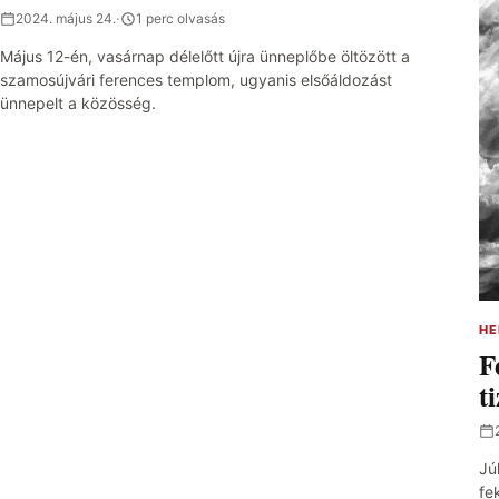
2024. május 24.
·
1 perc olvasás
Május 12-én, vasárnap délelőtt újra ünneplőbe öltözött a
szamosújvári ferences templom, ugyanis elsőáldozást
ünnepelt a közösség.
HE
F
t
Jú
fe