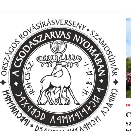
EG
C
s
h