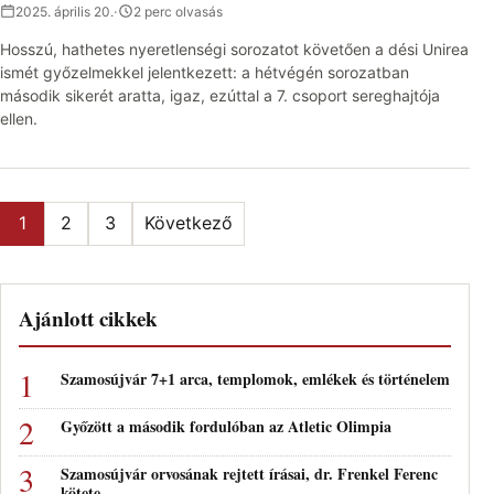
2025. április 20.
·
2 perc olvasás
Hosszú, hathetes nyeretlenségi sorozatot követően a dési Unirea
ismét győzelmekkel jelentkezett: a hétvégén sorozatban
második sikerét aratta, igaz, ezúttal a 7. csoport sereghajtója
ellen.
Bejegyzések lapozása
1
2
3
Következő
Ajánlott cikkek
Szamosújvár 7+1 arca, templomok, emlékek és történelem
Győzött a második fordulóban az Atletic Olimpia
Szamosújvár orvosának rejtett írásai, dr. Frenkel Ferenc
kötete