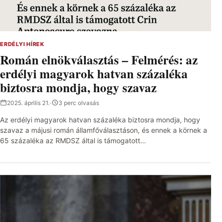
ERDÉLYI HÍREK
Román elnökválasztás – Felmérés: az
erdélyi magyarok hatvan százaléka
biztosra mondja, hogy szavaz
2025. április 21.
·
3 perc olvasás
Az erdélyi magyarok hatvan százaléka biztosra mondja, hogy
szavaz a májusi román államfőválasztáson, és ennek a körnek a
65 százaléka az RMDSZ által is támogatott…