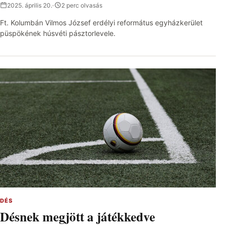
2025. április 20.
·
2 perc olvasás
Ft. Kolumbán Vilmos József erdélyi református egyházkerület
püspökének húsvéti pásztorlevele.
DÉS
Désnek megjött a játékkedve