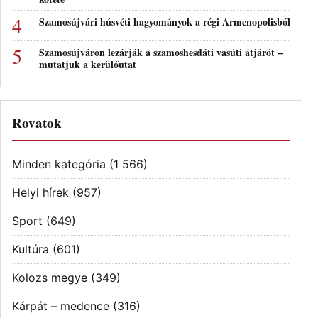
Szamosújvári húsvéti hagyományok a régi Armenopolisból
Szamosújváron lezárják a szamoshesdáti vasúti átjárót –
mutatjuk a kerülőutat
Rovatok
Minden kategória
(1 566)
Helyi hírek
(957)
Sport
(649)
Kultúra
(601)
Kolozs megye
(349)
Kárpát – medence
(316)