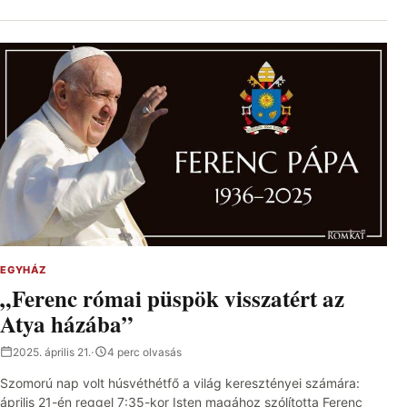
EGYHÁZ
„Ferenc római püspök visszatért az
Atya házába”
2025. április 21.
·
4 perc olvasás
Szomorú nap volt húsvéthétfő a világ keresztényei számára:
április 21-én reggel 7:35-kor Isten magához szólította Ferenc