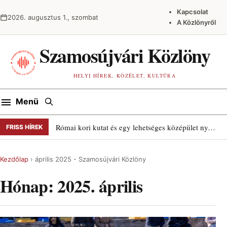
Ugrás a tartalomra
Kapcsolat
2026. augusztus 1., szombat
A Közlönyről
Szamosújvári Közlöny
HELYI HÍREK, KÖZÉLET, KULTÚRA
Keresés
Menü
Római kori kutat és egy lehetséges középület nyomait találták Szamosújváron
FRISS HÍREK
Kezdőlap
›
április 2025 - Szamosújvári Közlöny
Hónap:
2025. április