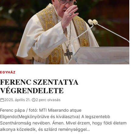
EGYHÁZ
FERENC SZENTATYA
VÉGRENDELETE
2025. április 21.
·
2 perc olvasás
Ferenc pápa / fotó: MTI Miserando atque
Eligendo(Megkönyörülve és kiválasztva) A legszentebb
Szentháromság nevében. Ámen. Mivel érzem, hogy földi életem
alkonya közeledik, és szilárd reménységgel…