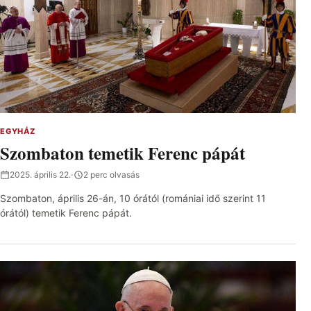
EGYHÁZ
Szombaton temetik Ferenc pápát
2025. április 22.
·
2 perc olvasás
Szombaton, április 26-án, 10 órától (romániai idő szerint 11
órától) temetik Ferenc pápát.