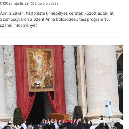
2025. április 29.
·
3 perc olvasás
Április 28-án, hétfő este ünnepélyes keretek között adták át
Szamosújváron a Szent Anna bölcsődeépítési program 15.
számú intézményét