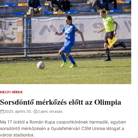
HELYI HÍREK
Sorsdöntő mérkőzés előtt az Olimpia
2025. április 30.
·
2 perc olvasás
Ma 17 órától a Román Kupa csoportkörének harmadik, egyben
sorsdöntő mérkőzésén a Gyulafehérvári CSM Unirea látogat a
városi stadionba.