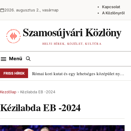
Ugrás a tartalomra
Kapcsolat
2026. augusztus 2., vasárnap
A Közlönyről
Szamosújvári Közlöny
HELYI HÍREK, KÖZÉLET, KULTÚRA
Keresés
Menü
Római kori kutat és egy lehetséges középület nyomait találták Szamosújváron
FRISS HÍREK
Kezdőlap
›
Kézilabda EB -2024
Kézilabda EB -2024