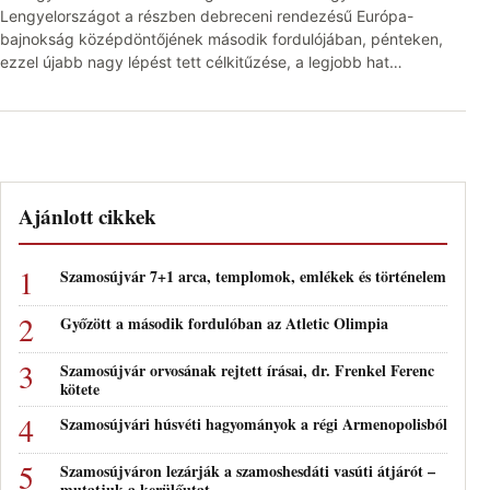
Lengyelországot a részben debreceni rendezésű Európa-
bajnokság középdöntőjének második fordulójában, pénteken,
ezzel újabb nagy lépést tett célkitűzése, a legjobb hat…
Ajánlott cikkek
Szamosújvár 7+1 arca, templomok, emlékek és történelem
Győzött a második fordulóban az Atletic Olimpia
Szamosújvár orvosának rejtett írásai, dr. Frenkel Ferenc
kötete
Szamosújvári húsvéti hagyományok a régi Armenopolisból
Szamosújváron lezárják a szamoshesdáti vasúti átjárót –
mutatjuk a kerülőutat