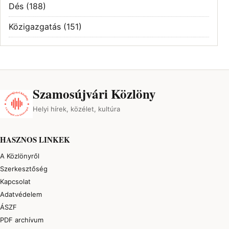
Dés
(188)
Közigazgatás
(151)
Szamosújvári Közlöny
Helyi hírek, közélet, kultúra
HASZNOS LINKEK
A Közlönyről
Szerkesztőség
Kapcsolat
Adatvédelem
ÁSZF
PDF archívum