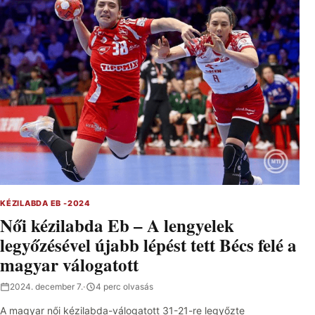
KÉZILABDA EB -2024
Női kézilabda Eb – A lengyelek
legyőzésével újabb lépést tett Bécs felé a
magyar válogatott
2024. december 7.
·
4 perc olvasás
A magyar női kézilabda-válogatott 31-21-re legyőzte