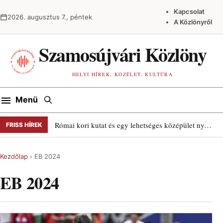
Ugrás a tartalomra
Kapcsolat
2026. augusztus 7., péntek
A Közlönyről
Szamosújvári Közlöny
HELYI HÍREK, KÖZÉLET, KULTÚRA
Keresés
Menü
Római kori kutat és egy lehetséges középület nyomait találták Szamosújváron
FRISS HÍREK
Kezdőlap
›
EB 2024
EB 2024