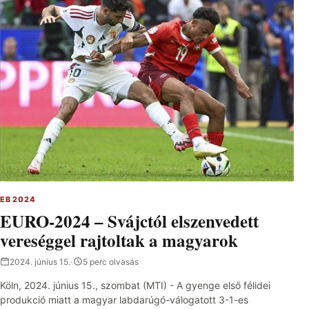
EB 2024
EURO-2024 – Svájctól elszenvedett
vereséggel rajtoltak a magyarok
2024. június 15.
·
5 perc olvasás
Köln, 2024. június 15., szombat (MTI) - A gyenge első félidei
produkció miatt a magyar labdarúgó-válogatott 3-1-es