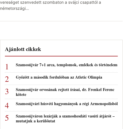
vereséget szenvedett szombaton a svájci csapattól a
németországi…
Ajánlott cikkek
Szamosújvár 7+1 arca, templomok, emlékek és történelem
Győzött a második fordulóban az Atletic Olimpia
Szamosújvár orvosának rejtett írásai, dr. Frenkel Ferenc
kötete
Szamosújvári húsvéti hagyományok a régi Armenopolisból
Szamosújváron lezárják a szamoshesdáti vasúti átjárót –
mutatjuk a kerülőutat