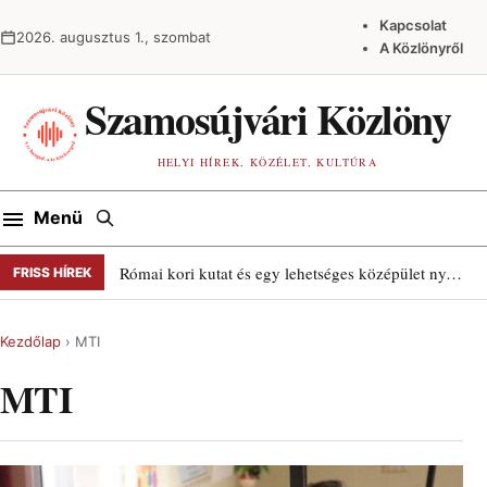
Ugrás a tartalomra
Kapcsolat
2026. augusztus 1., szombat
A Közlönyről
Szamosújvári Közlöny
HELYI HÍREK, KÖZÉLET, KULTÚRA
Keresés
Menü
Római kori kutat és egy lehetséges középület nyomait találták Szamosújváron
FRISS HÍREK
Kezdőlap
›
MTI
MTI