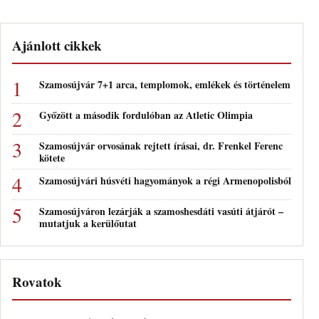
Ajánlott cikkek
Szamosújvár 7+1 arca, templomok, emlékek és történelem
Győzött a második fordulóban az Atletic Olimpia
Szamosújvár orvosának rejtett írásai, dr. Frenkel Ferenc
kötete
Szamosújvári húsvéti hagyományok a régi Armenopolisból
Szamosújváron lezárják a szamoshesdáti vasúti átjárót –
mutatjuk a kerülőutat
Rovatok