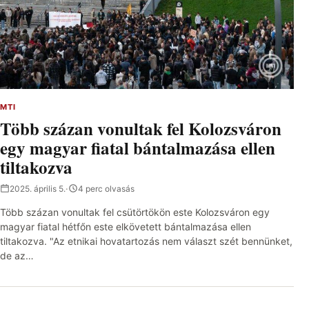
MTI
Több százan vonultak fel Kolozsváron
egy magyar fiatal bántalmazása ellen
tiltakozva
2025. április 5.
·
4 perc olvasás
Több százan vonultak fel csütörtökön este Kolozsváron egy
magyar fiatal hétfőn este elkövetett bántalmazása ellen
tiltakozva. "Az etnikai hovatartozás nem választ szét bennünket,
de az…