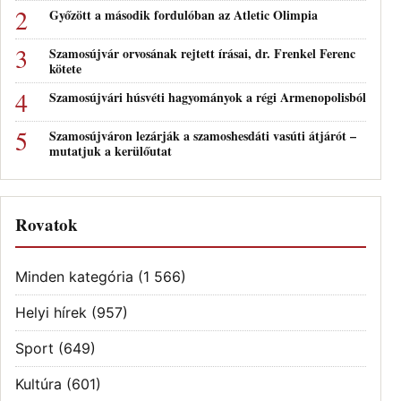
Győzött a második fordulóban az Atletic Olimpia
Szamosújvár orvosának rejtett írásai, dr. Frenkel Ferenc
kötete
Szamosújvári húsvéti hagyományok a régi Armenopolisból
Szamosújváron lezárják a szamoshesdáti vasúti átjárót –
mutatjuk a kerülőutat
Rovatok
Minden kategória
(1 566)
Helyi hírek
(957)
Sport
(649)
Kultúra
(601)