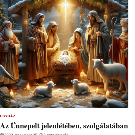
EGYHÁZ
Az Ünnepelt jelenlétében, szolgálatában
2023. december 25.
·
3 perc olvasás