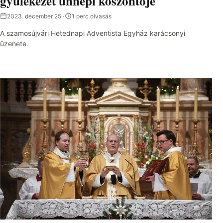
gyülekezet ünnepi köszöntője
2023. december 25.
·
1 perc olvasás
A szamosújvári Hetednapi Adventista Egyház karácsonyi
üzenete.