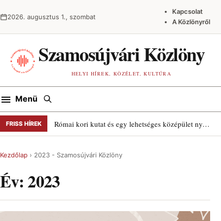
Ugrás a tartalomra
Kapcsolat
2026. augusztus 1., szombat
A Közlönyről
Szamosújvári Közlöny
HELYI HÍREK, KÖZÉLET, KULTÚRA
Keresés
Menü
Római kori kutat és egy lehetséges középület nyomait találták Szamosújváron
FRISS HÍREK
Kezdőlap
›
2023 - Szamosújvári Közlöny
Év:
2023