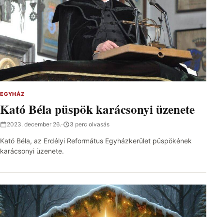
EGYHÁZ
Kató Béla püspök karácsonyi üzenete
2023. december 26.
·
3 perc olvasás
Kató Béla, az Erdélyi Református Egyházkerület püspökének
karácsonyi üzenete.