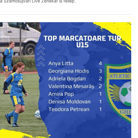
a Szamosújvári Live Zenekar is fellép.