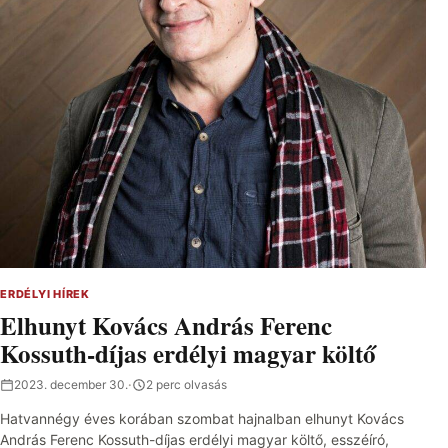
ERDÉLYI HÍREK
Elhunyt Kovács András Ferenc
Kossuth-díjas erdélyi magyar költő
2023. december 30.
·
2 perc olvasás
Hatvannégy éves korában szombat hajnalban elhunyt Kovács
András Ferenc Kossuth-díjas erdélyi magyar költő, esszéíró,