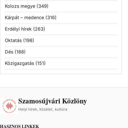
Kolozs megye
(349)
Kárpát – medence
(316)
Erdélyi hírek
(263)
Oktatás
(198)
Dés
(188)
Közigazgatás
(151)
Szamosújvári Közlöny
Helyi hírek, közélet, kultúra
HASZNOS LINKEK