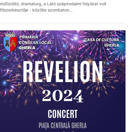
műfordító, dramaturg, a Látó szépirodalmi folyóirat volt
főszerkesztője - közölte szombaton…