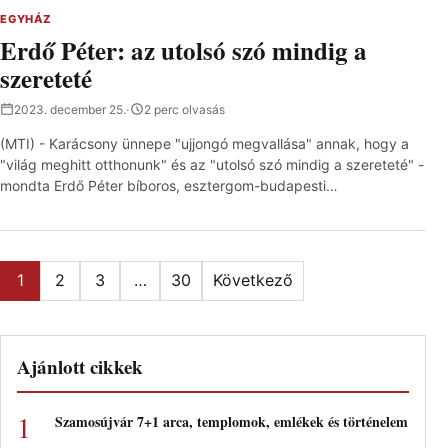
EGYHÁZ
Erdő Péter: az utolsó szó mindig a
szereteté
2023. december 25.
·
2 perc olvasás
(MTI) - Karácsony ünnepe "ujjongó megvallása" annak, hogy a
"világ meghitt otthonunk" és az "utolsó szó mindig a szereteté" -
mondta Erdő Péter bíboros, esztergom-budapesti…
Bejegyzések lapozása
1
2
3
…
30
Következő
Ajánlott cikkek
Szamosújvár 7+1 arca, templomok, emlékek és történelem