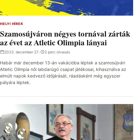
HELYI HÍREK
Szamosújváron négyes tornával zárták
az évet az Atletic Olimpia lányai
2023. december 27.
·
2 perc olvasás
Habár már december 13-án vakációba léptek a szamosújvári
Atletic Olimpia női labdarúgó csapat játékosai, kihasználva az
elmúlt napok kedvező időjárását, ráadásként még egyszer
pályára léptek.