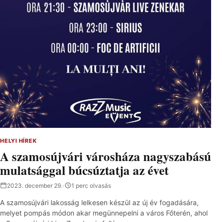
HELYI HÍREK
A szamosújvári városháza nagyszabású
mulatsággal búcsúztatja az évet
2023. december 29.
·
1 perc olvasás
A szamosújvári lakosság lelkesen készül az új év fogadására,
melyet pompás módon akar megünnepelni a város Főterén, ahol