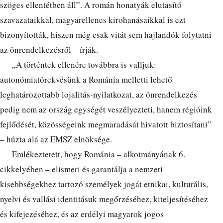
szöges ellentétben áll”. A román honatyák elutasító
szavazataikkal, magyarellenes kirohanásaikkal is ezt
bizonyították, hiszen még csak vitát sem hajlandók folytatni
az önrendelkezésről – írják.
„A történtek ellenére továbbra is valljuk:
autonómiatörekvésünk a Románia melletti lehető
leghatározottabb lojalitás-nyilatkozat, az önrendelkezés
pedig nem az ország egységét veszélyezteti, hanem régióink
fejlődését, közösségeink megmaradását hivatott biztosítani”
– húzta alá az EMSZ elnöksége.
Emlékeztetett, hogy Románia – alkotmányának 6.
cikkelyében – elismeri és garantálja a nemzeti
kisebbségekhez tartozó személyek jogát etnikai, kulturális,
nyelvi és vallási identitásuk megőrzéséhez, kiteljesítéséhez
és kifejezéséhez, és az erdélyi magyarok jogos