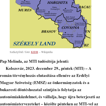
Székelyföld / fotó:
KIDB
– Wikipédia
Pap Melinda, az MTI tudósítója jelenti:
Kolozsvár, 2023. december 29., péntek (MTI) – A
román törvényhozás elutasítása ellenére az Erdélyi
Magyar Szövetség (EMSZ) az önkormányzatok és a
bukaresti döntéshozatal szintjén is folytatja az
autonómiaküzdelmet, és vállalja, hogy újra beterjeszti az
autonómiatervezeteket – közölte pénteken az MTI-vel az