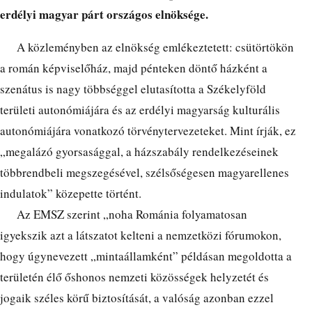
erdélyi magyar párt országos elnöksége.
A közleményben az elnökség emlékeztetett: csütörtökön
a román képviselőház, majd pénteken döntő házként a
szenátus is nagy többséggel elutasította a Székelyföld
területi autonómiájára és az erdélyi magyarság kulturális
autonómiájára vonatkozó törvénytervezeteket. Mint írják, ez
„megalázó gyorsasággal, a házszabály rendelkezéseinek
többrendbeli megszegésével, szélsőségesen magyarellenes
indulatok” közepette történt.
Az EMSZ szerint „noha Románia folyamatosan
igyekszik azt a látszatot kelteni a nemzetközi fórumokon,
hogy úgynevezett „mintaállamként” példásan megoldotta a
területén élő őshonos nemzeti közösségek helyzetét és
jogaik széles körű biztosítását, a valóság azonban ezzel