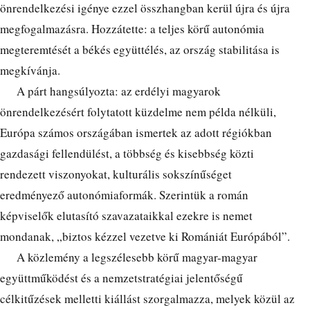
önrendelkezési igénye ezzel összhangban kerül újra és újra
megfogalmazásra. Hozzátette: a teljes körű autonómia
megteremtését a békés együttélés, az ország stabilitása is
megkívánja.
A párt hangsúlyozta: az erdélyi magyarok
önrendelkezésért folytatott küzdelme nem példa nélküli,
Európa számos országában ismertek az adott régiókban
gazdasági fellendülést, a többség és kisebbség közti
rendezett viszonyokat, kulturális sokszínűséget
eredményező autonómiaformák. Szerintük a román
képviselők elutasító szavazataikkal ezekre is nemet
mondanak, „biztos kézzel vezetve ki Romániát Európából”.
A közlemény a legszélesebb körű magyar-magyar
együttműködést és a nemzetstratégiai jelentőségű
célkitűzések melletti kiállást szorgalmazza, melyek közül az