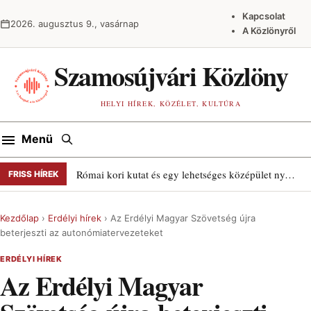
Ugrás a tartalomra
Kapcsolat
2026. augusztus 9., vasárnap
A Közlönyről
Szamosújvári Közlöny
HELYI HÍREK, KÖZÉLET, KULTÚRA
Keresés
Menü
Római kori kutat és egy lehetséges középület nyomait találták Szamosújváron
FRISS HÍREK
Kezdőlap
›
Erdélyi hírek
›
Az Erdélyi Magyar Szövetség újra
beterjeszti az autonómiatervezeteket
ERDÉLYI HÍREK
Az Erdélyi Magyar