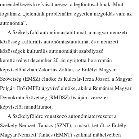
önrendelkezés kivívását nevezi a legfontosabbnak. Mint
fogalmaz, „jelenünk problémáira egyetlen megoldás van: az
autonómia”.
A Székelyföld autonómiastatútumát, a magyar nemzeti
közösség kulturális autonómiastatútumát és a nemzeti
közösségek kulturális autonómiáját szabályozó
kerettörvényt december 20-án nyújtotta be a román
képviselőházban Zakariás Zoltán, az Erdélyi Magyar
Szövetség (EMSZ) elnöke és Kulcsár-Terza József, a Magyar
Polgári Erő (MPE) ügyvivő elnöke, akik a Romániai Magyar
Demokrata Szövetség (RMDSZ) listáján szereztek
képviselői mandátumot.
A Székelyföldre vonatkozó autonómiatervezetet a
Székely Nemzeti Tanács (SZNT), a másik kettőt az Erdélyi
Magyar Nemzeti Tanács (EMNT) szakmai műhelyeiben