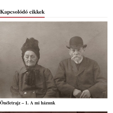
Kapcsolódó cikkek
Önéletrajz – 1. A mi házunk