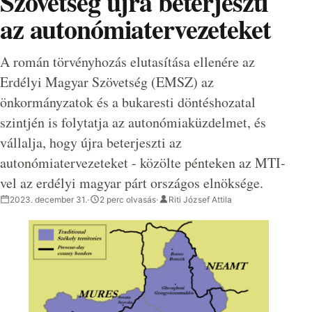
Szövetség újra beterjeszti
az autonómiatervezeteket
A román törvényhozás elutasítása ellenére az
Erdélyi Magyar Szövetség (EMSZ) az
önkormányzatok és a bukaresti döntéshozatal
szintjén is folytatja az autonómiaküzdelmet, és
vállalja, hogy újra beterjeszti az
autonómiatervezeteket - közölte pénteken az MTI-
vel az erdélyi magyar párt országos elnöksége.
2023. december 31.
·
2 perc olvasás
·
Riti József Attila