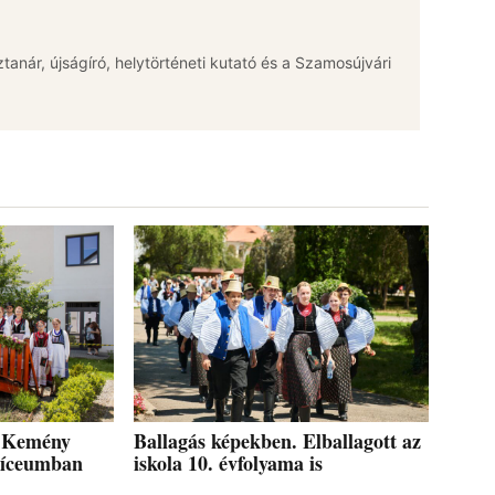
jztanár, újságíró, helytörténeti kutató és a Szamosújvári
a Kemény
Ballagás képekben. Elballagott az
Líceumban
iskola 10. évfolyama is