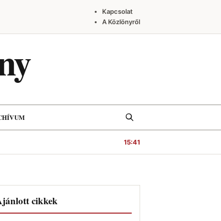
Kapcsolat
A Közlönyről
ny
Keresés
CHÍVUM
15:41
jánlott cikkek