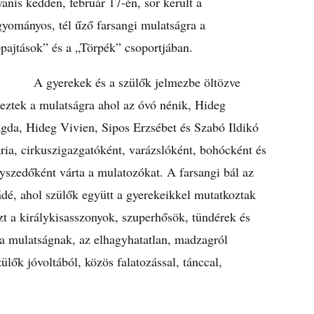
anis kedden, február 17-én, sor került a
yományos, tél űző farsangi mulatságra a
pajtások” és a „Törpék” csoportjában.
gyerekek és a szülők jelmezbe öltözve
eztek a mulatságra ahol az óvó nénik, Hideg
gda, Hideg Vivien, Sipos Erzsébet és Szabó Ildikó
ia, cirkuszigazgatóként, varázslóként, bohócként és
yszedőként várta a mulatozókat. A farsangi bál az
ádé, ahol szülők együtt a gyerekeikkel mutatkoztak
zt a királykisasszonyok, szuperhősök, tündérek és
 a mulatságnak, az elhagyhatatlan, madzagról
ülők jóvoltából, közös falatozással, tánccal,