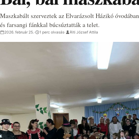
Maszkabált szerveztek az Elvarázsolt Házikó óvodában,
és farsangi fánkkal búcsúztatták a telet.
2026. február 25.
·
1 perc olvasás
·
Riti József Attila