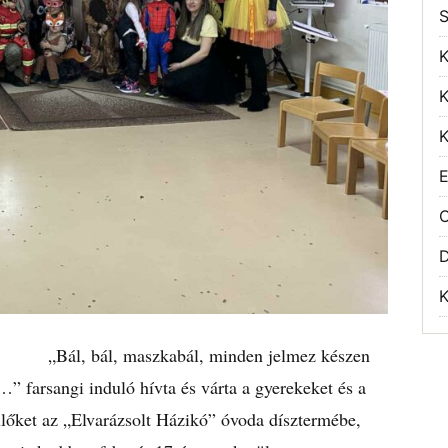
S
K
K
K
E
O
K
ál, bál, maszkabál, minden jelmez készen
…” farsangi induló hívta és várta a gyerekeket és a
lőket az „Elvarázsolt Házikó” óvoda dísztermébe,