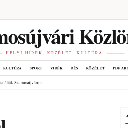
osújvári Közlö
HELYI HÍREK, KÖZÉLET, KULTÚRA
KULTÚRA
SPORT
VIDÉK
DÉS
KÖZÉLET
PDF AR
 találták Szamosújváron
A
l