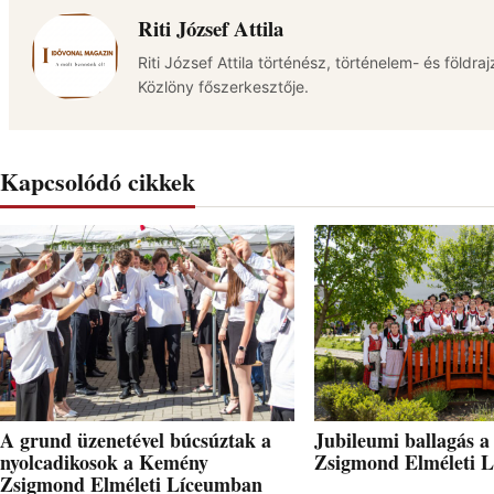
Riti József Attila
Riti József Attila történész, történelem- és földra
Közlöny főszerkesztője.
Kapcsolódó cikkek
A grund üzenetével búcsúztak a
Jubileumi ballagás 
nyolcadikosok a Kemény
Zsigmond Elméleti 
Zsigmond Elméleti Líceumban