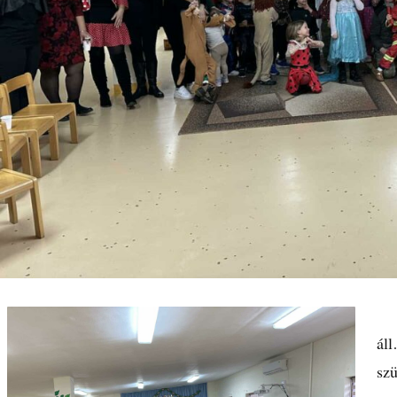
„B
áll
szü