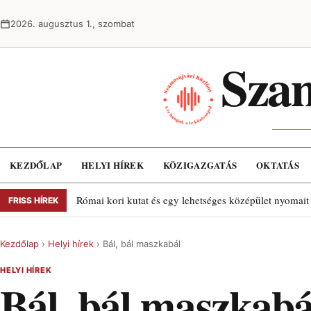
Ugrás a tartalomra
2026. augusztus 1., szombat
Szam
KEZDŐLAP
HELYI HÍREK
KÖZIGAZGATÁS
OKTATÁS
Római kori kutat és egy lehetséges középület nyomait
FRISS HÍREK
Kezdőlap
›
Helyi hírek
›
Bál, bál maszkabál
HELYI HÍREK
Bál, bál maszkabá