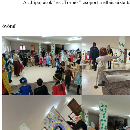
A „Jópajtások” és „Törpék” csoportja elbúcsúztatták a 
óvónő