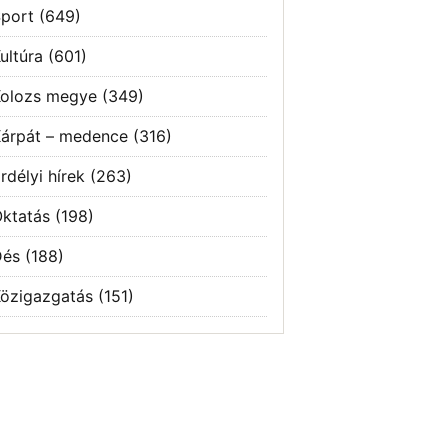
port
(649)
ultúra
(601)
olozs megye
(349)
árpát – medence
(316)
rdélyi hírek
(263)
ktatás
(198)
Dés
(188)
özigazgatás
(151)