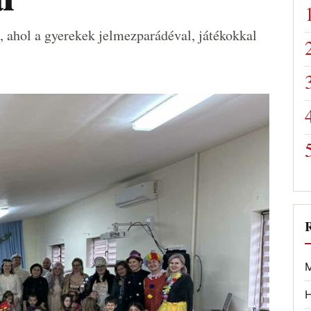
 ahol a gyerekek jelmezparádéval, játékokkal
M
H