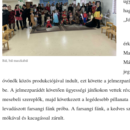
ugy
hag
„Jó
A 
érk
Ma
Bál, bál maszkabál
Már
jeg
óvónők közös produkciójával indult, ezt követte a jelmezpar
be. A jelmezparádét követően ügyességi játékokon vettek rés
mesebeli szereplők, majd következett a legédesebb pillanata
levadászott farsangi fánk próba. A farsangi fánk, a kedves sz
mókával és kacagással zárult.