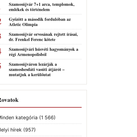
Szamosújvár 7+1 arca, templomok,
emlékek és történelem
Győzött a második fordulóban az
Atletic Olimpia
Szamosújvár orvosának rejtett írásai,
dr. Frenkel Ferenc kötete
Szamosújvári húsvéti hagyományok a
régi Armenopolisból
Szamosújváron lezárják a
szamoshesdáti vasúti átjárót –
mutatjuk a kerülőutat
Rovatok
inden kategória
(1 566)
elyi hírek
(957)