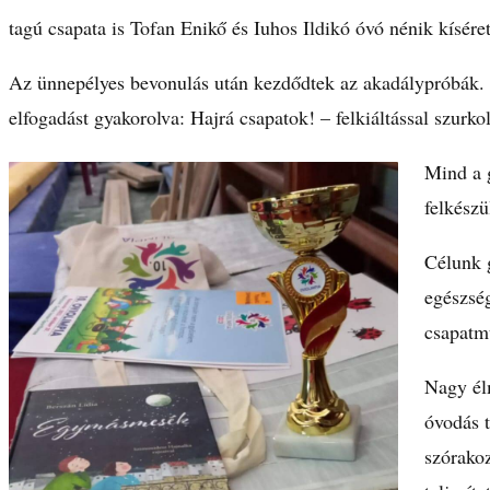
tagú csapata is Tofan Enikő és Iuhos Ildikó óvó nénik kísére
Az ünnepélyes bevonulás után kezdődtek az akadálypróbák. Mi
elfogadást gyakorolva: Hajrá csapatok! – felkiáltással szur
Mind a 
felkészü
Célunk 
egészség
csapatm
Nagy él
óvodás t
szórako