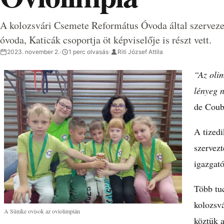
A kolozsvári Csemete Református Óvoda által szerveze
óvoda, Katicák csoportja öt képviselője is részt vett.
2023. november 2.
·
1 perc olvasás
·
Riti József Attila
“Az oli
lényeg 
de Coub
A tized
szervez
igazgat
Több tuc
kolozsvá
A Sünike ovisok az oviolimpián
köztük 