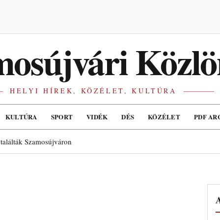
osújvári Közlö
HELYI HÍREK, KÖZÉLET, KULTÚRA
KULTÚRA
SPORT
VIDÉK
DÉS
KÖZÉLET
PDF AR
 találták Szamosújváron
A