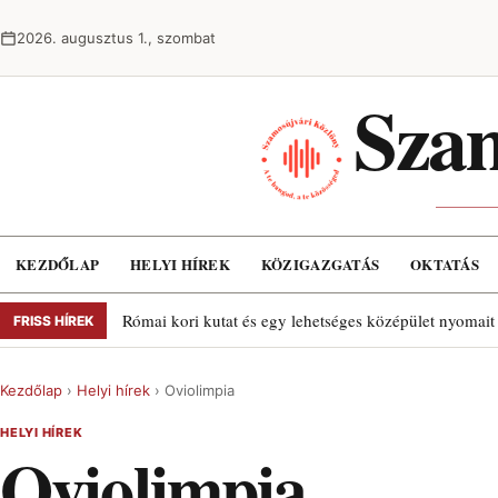
Ugrás a tartalomra
2026. augusztus 1., szombat
Szam
KEZDŐLAP
HELYI HÍREK
KÖZIGAZGATÁS
OKTATÁS
Római kori kutat és egy lehetséges középület nyomait
FRISS HÍREK
Kezdőlap
›
Helyi hírek
›
Oviolimpia
HELYI HÍREK
Oviolimpia