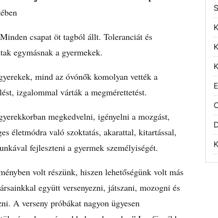
S
tében
K
nden csapat öt tagból állt. Toleranciát és
K
koltak egymásnak a gyermekek.
K
gyerekek, mind az óvónők komolyan vették a
E
lést, izgalommal várták a megmérettetést.
O
gyerekkorban megkedvelni, igényelni a mozgást,
es életmódra való szoktatás, akarattal, kitartással,
K
unkával fejleszteni a gyermek személyiségét.
ményben volt részünk, hiszen lehetőségünk volt más
ársainkkal együtt versenyezni, játszani, mozogni és
zni. A verseny próbákat nagyon ügyesen