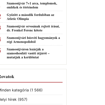
Szamosújvár 7+1 arca, templomok,
emlékek és történelem
Győzött a második fordulóban az
Atletic Olimpia
Szamosújvár orvosának rejtett írásai,
dr. Frenkel Ferenc kötete
Szamosújvári húsvéti hagyományok a
régi Armenopolisból
Szamosújváron lezárják a
szamoshesdáti vasúti átjárót –
mutatjuk a kerülőutat
Rovatok
inden kategória
(1 566)
elyi hírek
(957)