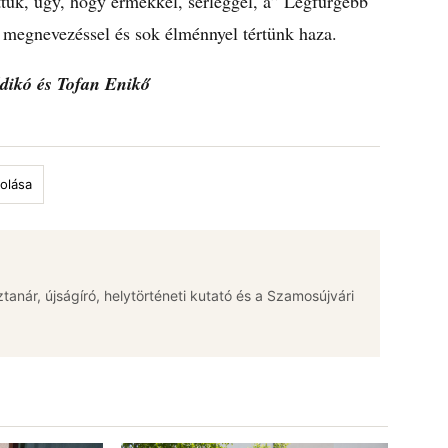
ettük, úgy, hogy érmekkel, serleggel, a” Legfürgébb
megnevezéssel és sok élménnyel tértünk haza.
ldikó és Tofan Enikő
olása
jztanár, újságíró, helytörténeti kutató és a Szamosújvári