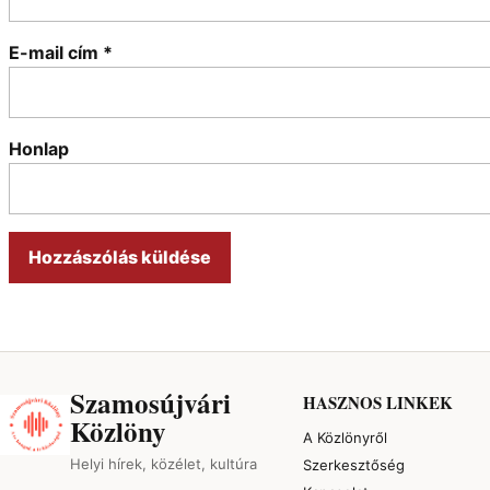
E-mail cím
*
Honlap
Szamosújvári
HASZNOS LINKEK
Közlöny
A Közlönyről
Helyi hírek, közélet, kultúra
Szerkesztőség