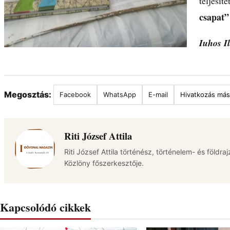
teljesít
csapat”
Iuhos I
Megosztás:
Facebook
WhatsApp
E-mail
Hivatkozás más
Riti József Attila
Riti József Attila történész, történelem- és földra
Közlöny főszerkesztője.
Kapcsolódó cikkek