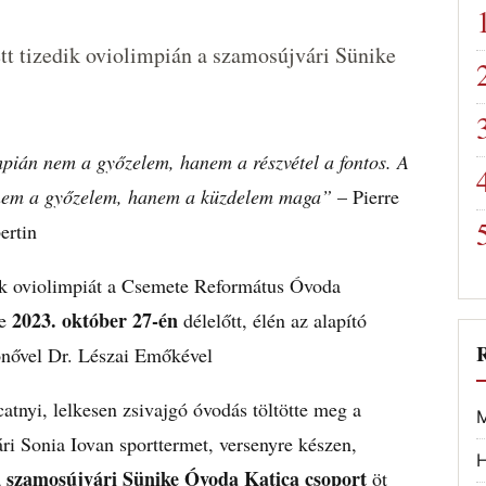
tt tizedik oviolimpián a szamosújvári Sünike
mpián nem a győzelem, hanem a részvétel a fontos. A
nem a győzelem, hanem a küzdelem maga”
– Pierre
ertin
ik oviolimpiát a Csemete Református Óvoda
2023. október 27-én
te
délelőtt, élén az alapító
ónővel Dr. Lészai Emőkével
atnyi, lelkesen zsivajgó óvodás töltötte meg a
M
ri Sonia Iovan sporttermet, versenyre készen,
H
szamosújvári Sünike Óvoda Katica csoport
a
öt