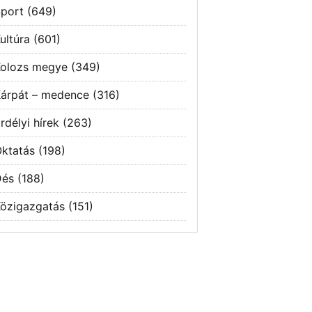
port
(649)
ultúra
(601)
olozs megye
(349)
árpát – medence
(316)
rdélyi hírek
(263)
ktatás
(198)
Dés
(188)
özigazgatás
(151)