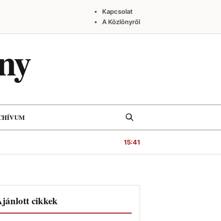
Kapcsolat
A Közlönyről
ny
Keresés
CHÍVUM
15:41
jánlott cikkek