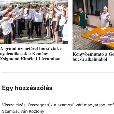
A grund üzenetével búcsúztak a
nyolcadikosok a Kemény
Könyvbemutató a Ge
Zsigmond Elméleti Líceumban
búcsú alkalmából
Egy hozzászólás
Visszajelzés:
Összegeztük a szamosújvári magyarság legf
Szamosújvári Közlöny