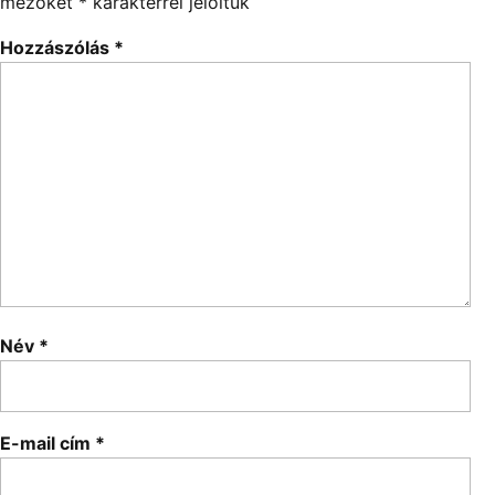
mezőket
*
karakterrel jelöltük
Hozzászólás
*
Név
*
E-mail cím
*