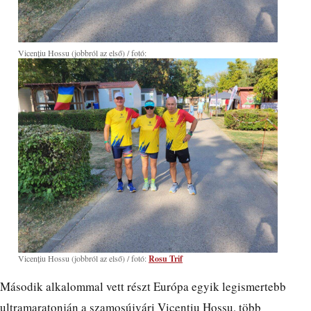
Vicențiu Hossu (jobbról az első) / fotó:
Vicențiu Hossu (jobbról az első) / fotó:
Rosu Trif
Második alkalommal vett részt Európa egyik legismertebb
ultramaratonján a szamosújvári Vicențiu Hossu, több