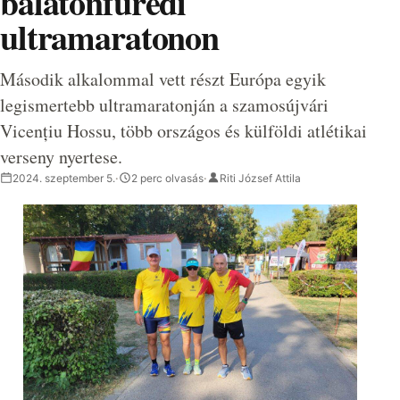
balatonfüredi
ultramaratonon
Második alkalommal vett részt Európa egyik
legismertebb ultramaratonján a szamosújvári
Vicențiu Hossu, több országos és külföldi atlétikai
verseny nyertese.
2024. szeptember 5.
·
2 perc olvasás
·
Riti József Attila