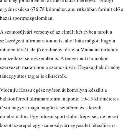
ami még jobban emeli az idei kiadás mérlegét. Eddigi
egyéni csúcsa 676,78 kilométer, ami ritkábban fordult elő a
hazai sportmozgalomban.
A szamosújvári versenyző az elmúlt két évben tarolt a
szászrégeni ultramaratonon is, ahol háta mögött hagyta
minden társát, de jó eredményt ért el a Mamaian tartandó
nemzetközi seregszemlén is. A tengerparti homokon
szervezett maratonon a szamosújvári Hayakaghak örmény
táncegyüttes tagjai is elkísérték.
Vicențiu Hossu egész nyáron át komolyan készült a
balatonfüredi ultramaratonra, naponta 10-15 kilométeres
távot hagyva maga mögött a sétatéren és a közeli
domboldalon. Egy tulceai sportklubot képvisel, de tervei
között szerepel egy szamosújvári egyesület létesítése is.