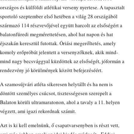
országos és külföldi atlétikai verseny nyertese. A tapasztalt
sportoló szeptember első hetében a világ 28 országából
származó 114 részvevőjével együtt harcolt az elsőségért a
balatonfüredi megmérettetésen, ahol hat napon és hat
éjszakán keresztül futottak. Óriási megerőltetés, amely
komoly erőpróbát jelentett a versenyzőknek, akik mind-
mind nagy becsvággyal küzdöttek az elsőségét, jóformán a
rendezvény jó körülmények között befejezéséért.
A szamosújvári atléta sikeresen helytállt és ha nem is
döntött személyes csúcsot, tisztességesen szerepelt a
Balaton körüli ultramaratonon, ahol a tavaly a 11. helyen
végzett, ami igazi rekordnak számit.
Azt is ki kell emelnünk, ő csapatvarsenyben is részt vett,