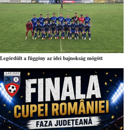
Legördült a függöny az idei bajnokság mögött