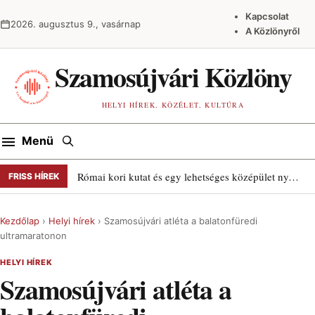
Ugrás a tartalomra
Kapcsolat
2026. augusztus 9., vasárnap
A Közlönyről
Szamosújvári Közlöny
HELYI HÍREK, KÖZÉLET, KULTÚRA
Keresés
Menü
Római kori kutat és egy lehetséges középület nyomait találták Szamosújváron
FRISS HÍREK
Kezdőlap
›
Helyi hírek
›
Szamosújvári atléta a balatonfüredi
ultramaratonon
HELYI HÍREK
Szamosújvári atléta a