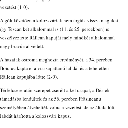
vezetést (1-0).
A gólt követően a kolozsváriak nem fogták vissza magukat,
így Tescan két alkalommal is (11. és 25. percekben) is
veszélyeztette Răilean kapuját mely mindkét alkalommal
nagy bravúrral védett.
A hazaiak ostroma meghozta eredményét, a 34. percben
Boiciuc kapta el a visszapattanó labdát és a tehetetlen
Răilean kapujába lőtte (2-0).
Térfélcsere után szerepet cserélt a két csapat, a Désiek
támadásba lendültek és az 56. percben Frăsineanu
személyében átvehették volna a vezetést, de az általa lőtt
labdát hárította a kolozsvári kapus.