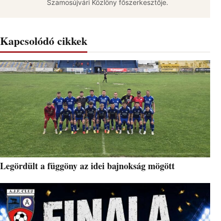
Szamosújvári Közlöny főszerkesztője.
Kapcsolódó cikkek
Legördült a függöny az idei bajnokság mögött