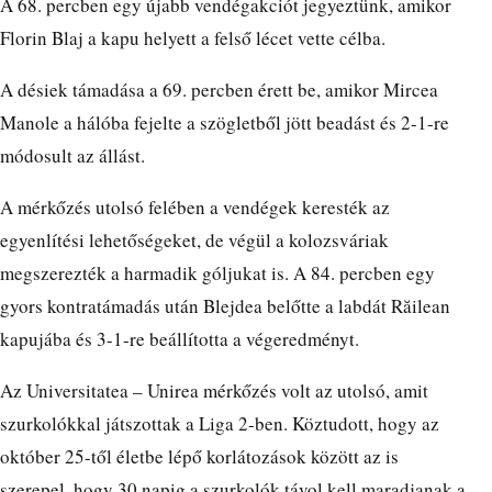
A 68. percben egy újabb vendégakciót jegyeztünk, amikor
Florin Blaj a kapu helyett a felső lécet vette célba.
A désiek támadása a 69. percben érett be, amikor Mircea
Manole a hálóba fejelte a szögletből jött beadást és 2-1-re
módosult az állást.
A mérkőzés utolsó felében a vendégek keresték az
egyenlítési lehetőségeket, de végül a kolozsváriak
megszerezték a harmadik góljukat is. A 84. percben egy
gyors kontratámadás után Blejdea belőtte a labdát Răilean
kapujába és 3-1-re beállította a végeredményt.
Az Universitatea – Unirea mérkőzés volt az utolsó, amit
szurkolókkal játszottak a Liga 2-ben. Köztudott, hogy az
október 25-től életbe lépő korlátozások között az is
szerepel, hogy 30 napig a szurkolók távol kell maradjanak a