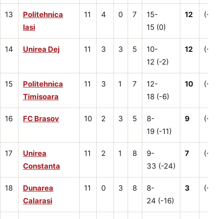
13
Politehnica
11
4
0
7
15-
12
(-3)
Iasi
15 (0)
14
Unirea Dej
11
3
3
5
10-
12
(-6)
12 (-2)
15
Politehnica
11
3
1
7
12-
10
(-5)
Timisoara
18 (-6)
16
FC Brasov
10
2
3
5
8-
9
(-9)
19 (-11)
17
Unirea
11
2
1
8
9-
7
(-8)
Constanta
33 (-24)
18
Dunarea
11
0
3
8
8-
3
(-12
Calarasi
24 (-16)