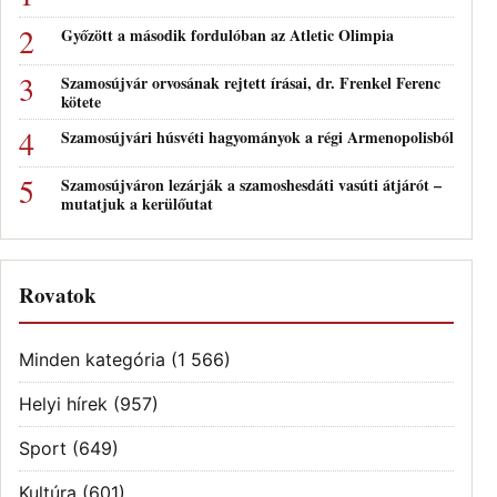
Győzött a második fordulóban az Atletic Olimpia
Szamosújvár orvosának rejtett írásai, dr. Frenkel Ferenc
kötete
Szamosújvári húsvéti hagyományok a régi Armenopolisból
Szamosújváron lezárják a szamoshesdáti vasúti átjárót –
mutatjuk a kerülőutat
Rovatok
Minden kategória
(1 566)
Helyi hírek
(957)
Sport
(649)
Kultúra
(601)