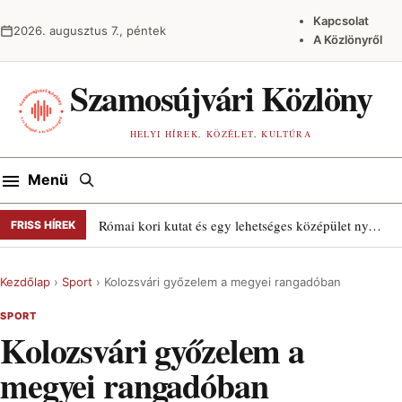
Ugrás a tartalomra
Kapcsolat
2026. augusztus 7., péntek
A Közlönyről
Szamosújvári Közlöny
HELYI HÍREK, KÖZÉLET, KULTÚRA
Keresés
Menü
Római kori kutat és egy lehetséges középület nyomait találták Szamosújváron
FRISS HÍREK
Kezdőlap
›
Sport
›
Kolozsvári győzelem a megyei rangadóban
SPORT
Kolozsvári győzelem a
megyei rangadóban