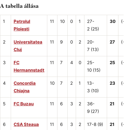
A tabella állása
1
Petrolul
11
10
0
1
27-
30
(+12
Ploiesti
2 (25)
2
Universitatea
11
9
0
2
20-
27
(+9)
Cluj
7 (13)
3
FC
11
7
4
0
25-
25
(+7)
Hermannstadt
10 (15)
4
Concordia
10
7
2
1
13-
23
(+8)
Chiajna
3 (10)
5
FC Buzau
11
6
3
2
36-
21
(+6)
9 (27)
6
CSA Steaua
11
6
3
2
17-8 (9)
21
(+3)