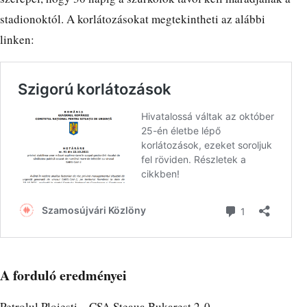
stadionoktól. A korlátozásokat megtekintheti az alábbi
linken:
A forduló eredményei
Petrolul Ploiești – CSA Steaua Bukarest 2-0