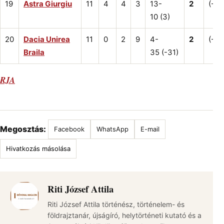
19
Astra Giurgiu
11
4
4
3
13-
2
(-2)
10 (3)
20
Dacia Unirea
11
0
2
9
4-
2
(-13
Braila
35 (-31)
RJA
Megosztás:
Facebook
WhatsApp
E-mail
Hivatkozás másolása
Riti József Attila
Riti József Attila történész, történelem- és
földrajztanár, újságíró, helytörténeti kutató és a