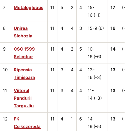
7
Metaloglobus
11
5
2
4
15-
17
(+2)
16 (-1)
8
Unirea
11
4
4
3
15-9 (6)
16
(+1)
Slobozia
9
CSC 1599
11
4
2
5
10-
14
(-4)
Selimbar
16 (-6)
10
Ripensia
11
3
4
4
13-
13
(-5)
Timisoara
16 (-3)
11
Viitorul
11
3
4
4
11-
13
(-2)
Pandurii
14 (-3)
Targu Jiu
12
FK
11
4
1
6
14-
13
(-2)
Csikszereda
19 (-5)