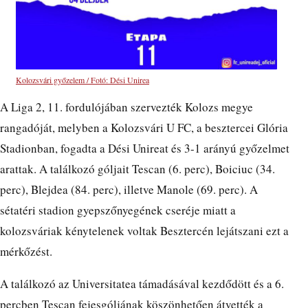
Kolozsvári győzelem / Fotó: Dési Unirea
A Liga 2, 11. fordulójában szervezték Kolozs megye
rangadóját, melyben a Kolozsvári U FC, a besztercei Glória
Stadionban, fogadta a Dési Unireat és 3-1 arányú győzelmet
arattak. A találkozó góljait Tescan (6. perc), Boiciuc (34.
perc), Blejdea (84. perc), illetve Manole (69. perc). A
sétatéri stadion gyepszőnyegének cseréje miatt a
kolozsváriak kénytelenek voltak Besztercén lejátszani ezt a
mérkőzést.
A találkozó az Universitatea támadásával kezdődött és a 6.
percben Tescan fejesgóljának köszönhetően átvették a