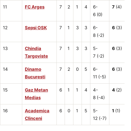
11
FC Arges
7
2
1
4
6-
7
(4)
6 (0)
12
Sepsi OSK
7
1
3
3
6-
6
(3)
8 (-2)
13
Chindia
7
1
3
3
5-
6
(3)
Targoviste
7 (-2)
14
Dinamo
7
2
0
5
6-
6
(3)
Bucuresti
11 (-5)
15
Gaz Metan
6
1
1
4
4-
4
(2)
Medias
8 (-4)
16
Academica
6
0
1
5
5-
1
(1)
Clinceni
12 (-7)