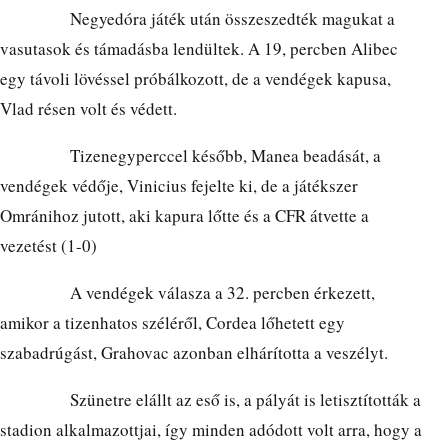
Negyedóra játék után összeszedték magukat a
vasutasok és támadásba lendültek. A 19, percben Alibec
egy távoli lövéssel próbálkozott, de a vendégek kapusa,
Vlad résen volt és védett.
Tizenegyperccel később, Manea beadását, a
vendégek védője, Vinicius fejelte ki, de a játékszer
Omránihoz jutott, aki kapura lőtte és a CFR átvette a
vezetést (1-0)
A vendégek válasza a 32. percben érkezett,
amikor a tizenhatos széléről, Cordea lőhetett egy
szabadrúgást, Grahovac azonban elhárította a veszélyt.
Szünetre elállt az eső is, a pályát is letisztították a
stadion alkalmazottjai, így minden adódott volt arra, hogy a