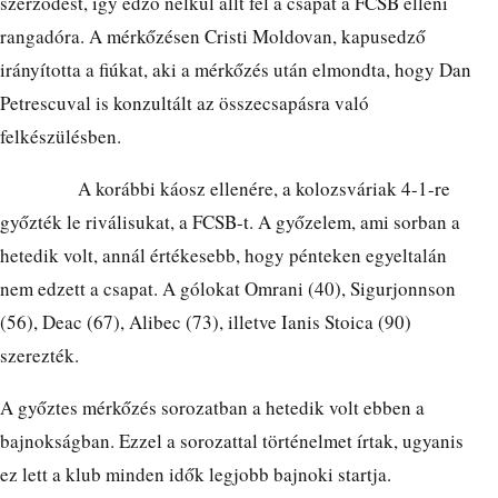
szerződést, így edző nélkül állt fel a csapat a FCSB elleni
rangadóra. A mérkőzésen Cristi Moldovan, kapusedző
irányította a fiúkat, aki a mérkőzés után elmondta, hogy Dan
Petrescuval is konzultált az összecsapásra való
felkészülésben.
A korábbi káosz ellenére, a kolozsváriak 4-1-re
győzték le riválisukat, a FCSB-t. A győzelem, ami sorban a
hetedik volt, annál értékesebb, hogy pénteken egyeltalán
nem edzett a csapat. A gólokat Omrani (40), Sigurjonnson
(56), Deac (67), Alibec (73), illetve Ianis Stoica (90)
szerezték.
A győztes mérkőzés sorozatban a hetedik volt ebben a
bajnokságban. Ezzel a sorozattal történelmet írtak, ugyanis
ez lett a klub minden idők legjobb bajnoki startja.