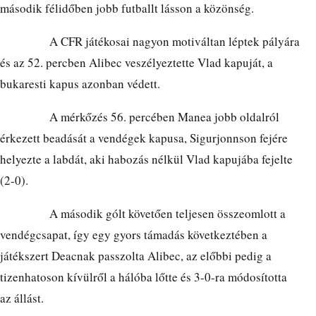
második félidőben jobb futballt lásson a közönség.
A CFR játékosai nagyon motiváltan léptek pályára
és az 52. percben Alibec veszélyeztette Vlad kapuját, a
bukaresti kapus azonban védett.
A mérkőzés 56. percében Manea jobb oldalról
érkezett beadását a vendégek kapusa, Sigurjonnson fejére
helyezte a labdát, aki habozás nélkül Vlad kapujába fejelte
(2-0).
A második gólt követően teljesen összeomlott a
vendégcsapat, így egy gyors támadás következtében a
játékszert Deacnak passzolta Alibec, az előbbi pedig a
tizenhatoson kívülről a hálóba lőtte és 3-0-ra módosította
az állást.