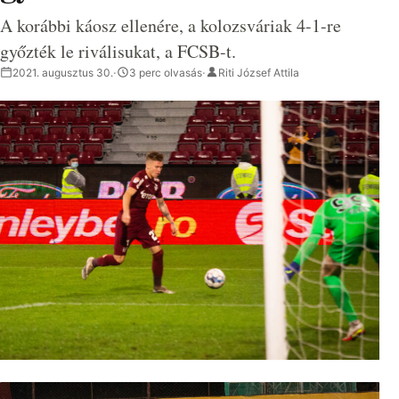
A korábbi káosz ellenére, a kolozsváriak 4-1-re
győzték le riválisukat, a FCSB-t.
2021. augusztus 30.
·
3 perc olvasás
·
Riti József Attila