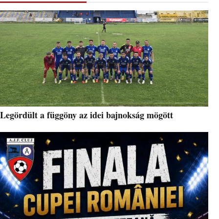
Legördült a függöny az idei bajnokság mögött