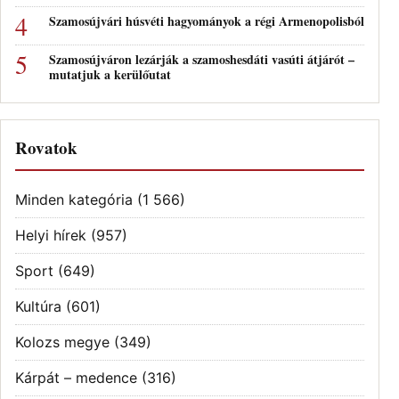
Szamosújvári húsvéti hagyományok a régi Armenopolisból
Szamosújváron lezárják a szamoshesdáti vasúti átjárót –
mutatjuk a kerülőutat
Rovatok
Minden kategória
(1 566)
Helyi hírek
(957)
Sport
(649)
Kultúra
(601)
Kolozs megye
(349)
Kárpát – medence
(316)