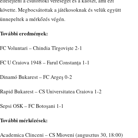
elfelejteni a csütörtöki vereséget és a káoszt, ami ezt
követte. Megbocsátottak a játékosoknak és velük együtt
ünnepeltek a mérkőzés végén.
További eredmények:
FC Voluntari – Chindia Tîrgoviște 2-1
FC U Craiova 1948 – Farul Constanța 1-1
Dinamó Bukarest – FC Argeș 0-2
Rapid Bukarest – CS Universitatea Craiova 1-2
Sepsi OSK – FC Botoșani 1-1
További mérkőzések:
Academica Clinceni – CS Mioveni (augusztus 30, 18:00)