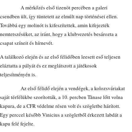
A mérkőzés első tizenöt percében a galeri
csendben ült, így tüntetett az elmúlt nap történései ellen.
Továbbá egy molinót is kifeszítettek, amin kifejezték
nemtetszésüket, az iránt, hogy a klubvezetés besározta a
csapat színeit és hírnevét.
A találkozó elején és az első félidőben leesett eső teljesen
eláztatta a pályát és ez meglátszott a játékosok
teljesítményén is.
Az első félidő elején a vendégek, a kolozsváriakat
saját térfélükbe szorították, a 10. percben Tănase lőtt volna
kapura, de a CFR védelme résen volt és szögletbe hárított.
Egy perccel később Vinicius a szögletből érkezett labdát a
kapu felé fejelte.