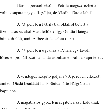
Három perccel később, Petrila megszerezhette
volna csapata negyedik gólját, de Vladba lőtte a labdát.
A 73. percben Petrila bal oldalról betőrt a
tizenhatosba, ahol Vlad fellökte, így Ovidiu Hațegan
bűntetőt ítélt, amit Alibec értékesített (4-0).
A 77. percben ugyanaz a Petrila egy távoli
lövéssel próbálkozott, a labda azonban elszállt a kapu felett.
A vendégek szépítő gólja, a 90. percben érkezett,
amikor Oiadă beadását Ianis Stoica lőtte Bălgrădean
kapujába.
A magabiztos győzelem segített a szurkolóknak