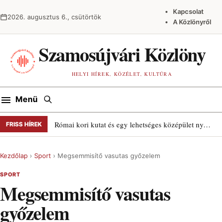
Ugrás a tartalomra
Kapcsolat
2026. augusztus 6., csütörtök
A Közlönyről
Szamosújvári Közlöny
HELYI HÍREK, KÖZÉLET, KULTÚRA
Keresés
Menü
Római kori kutat és egy lehetséges középület nyomait találták Szamosújváron
FRISS HÍREK
Kezdőlap
›
Sport
›
Megsemmisítő vasutas győzelem
SPORT
Megsemmisítő vasutas
győzelem