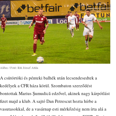
Alibec / Fotó: Riti József Attila
A csütörtöki és pénteki balhék után lecsendesedtek a
kedélyek a CFR háza körül. Szombaton szerződést
bontottak Marius Șumudică edzővel, akinek nagy kárpótlást
fizet majd a klub. A sajtó Dan Petrescut hozta hírbe a
vasutasokkal, de a vasárnap esti mérkőzésig nem írta alá a