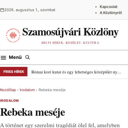
Ugrás a tartalomra
Kapcsolat
2026. augusztus 1., szombat
A Közlönyről
Szamosújvári Közlöny
HELYI HÍREK, KÖZÉLET, KULTÚRA
Keresés
Menü
Római kori kutat és egy lehetséges középület nyomait találták Szamosújváron
FRISS HÍREK
Kezdőlap
›
Irodalom
›
Rebeka meséje
IRODALOM
Rebeka meséje
A történet egy szerelmi tragédiát ölel fel, amelyben