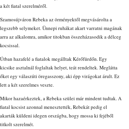
a két fiatal szerelméről.
Szamosújváron Rebeka az örményektől megvásárolta a
legszebb selymeket. Ünnepi ruhákat akart varratni magának
arra az alkalomra, amikor titokban összeházasodik a délceg
kocsissal.
Útban hazafelé a fiatalok megálltak Kérőfürdőn. Egy
kicsike asztalnál foglaltak helyet, teát rendeltek. Meglátta
őket egy válaszúti öregasszony, aki épp virágokat árult. Ez
lett a két szerelmes veszte.
Mikor hazaérkeztek, a Rebeka szülei már mindent tudtak. A
fiatal kocsist azonnal menesztették, Rebekát pedig el
akarták küldeni idegen országba, hogy mossa ki fejéből
titkolt szerelmét.