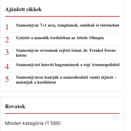
Ajánlott cikkek
Szamosújvár 7+1 arca, templomok, emlékek és történelem
Győzött a második fordulóban az Atletic Olimpia
Szamosújvár orvosának rejtett írásai, dr. Frenkel Ferenc
kötete
Szamosújvári húsvéti hagyományok a régi Armenopolisból
Szamosújváron lezárják a szamoshesdáti vasúti átjárót –
mutatjuk a kerülőutat
Rovatok
Minden kategória
(1 566)