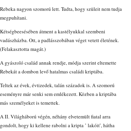
Rebeka nagyon szomorú lett. Tudta, hogy szüleit nem tudja
megpuhítani.
Kétségbeesésében átment a kastélyukkal szembeni
vadászházba. Ott, a padlásszobában véget vetett életének.
(Felakasztotta magát.)
A gyászoló család annak rendje, módja szerint eltemette
Rebekát a dombon levő hatalmas családi kriptába.
Teltek az évek, évtizedek, talán századok is. A szomorú
eseményre már senki sem emlékezett. Közben a kriptába
más személyeket is temettek.
A II. Világháború végén, néhány elvetemült fiatal arra
gondolt, hogy ki kellene rabolni a kripta ’ lakóit’, hátha