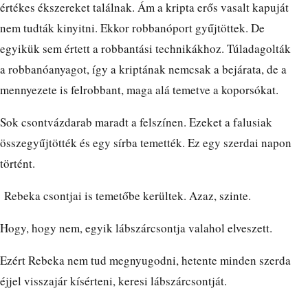
értékes ékszereket találnak. Ám a kripta erős vasalt kapuját
nem tudták kinyitni. Ekkor robbanóport gyűjtöttek. De
egyikük sem értett a robbantási technikákhoz. Túladagolták
a robbanóanyagot, így a kriptának nemcsak a bejárata, de a
mennyezete is felrobbant, maga alá temetve a koporsókat.
Sok csontvázdarab maradt a felszínen. Ezeket a falusiak
összegyűjtötték és egy sírba temették. Ez egy szerdai napon
történt.
Rebeka csontjai is temetőbe kerültek. Azaz, szinte.
Hogy, hogy nem, egyik lábszárcsontja valahol elveszett.
Ezért Rebeka nem tud megnyugodni, hetente minden szerda
éjjel visszajár kísérteni, keresi lábszárcsontját.