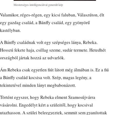
Mesterséges intelligenciával generált kép
Valamikor, réges-régen, egy kicsi faluban, Válaszúton, élt
egy gazdag család, a Bánffy család, egy gyönyörű
kastélyban.
A Bánffy családnak volt egy szépséges lánya, Rebeka.
Hosszú fekete haja, csillag szeme, sudár termete. Hetedhét
országból jártak hozzá az udvarlók.
Ám Rebeka csak egyetlen fiút látott még álmában is. Ez a fiú
a Bánffy család kocsisa volt. Szép, magas legény, a
tekintetével minden lányt megbabonázott.
Történt egyszer, hogy Rebeka elment Szamosújvárra
vásárolni. Engedélyt kért a szüleitől, hogy kocsival
utazhasson. A szülei beleegyeztek, semmit sem gyanítottak