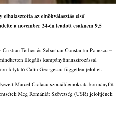
elhalasztotta az elnökválasztás első
endelte a november 24-én leadott csaknem 9,5
t – Cristian Terhes és Sebastian Constantin Popescu –
mindketten illegális kampányfinanszírozással
on folytató Calin Georgescu független jelöltet.
elyezett Marcel Ciolacu szociáldemokrata kormányfőt
entsétek Meg Romániát Szövetség (USR) jelöltjének