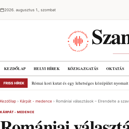
Ugrás a tartalomra
2026. augusztus 1., szombat
Szam
KEZDŐLAP
HELYI HÍREK
KÖZIGAZGATÁS
OKTATÁS
Római kori kutat és egy lehetséges középület nyomait
FRISS HÍREK
Kezdőlap
›
Kárpát - medence
›
Romániai választások – Elrendelte a sza
KÁRPÁT - MEDENCE
Romániai választ