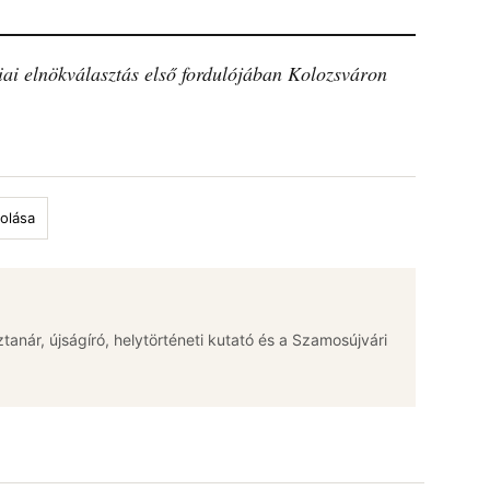
ai elnökválasztás első fordulójában Kolozsváron
olása
jztanár, újságíró, helytörténeti kutató és a Szamosújvári