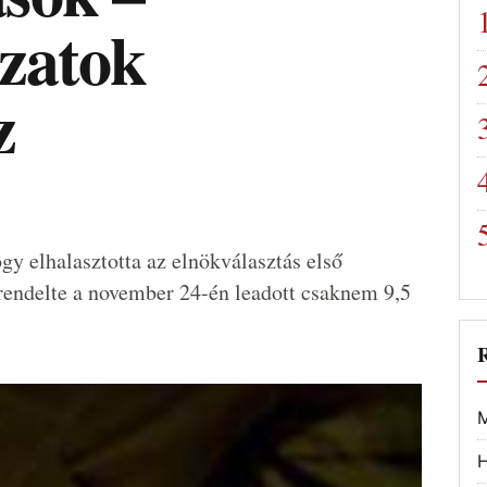
azatok
z
y elhalasztotta az elnökválasztás első
lrendelte a november 24-én leadott csaknem 9,5
M
H