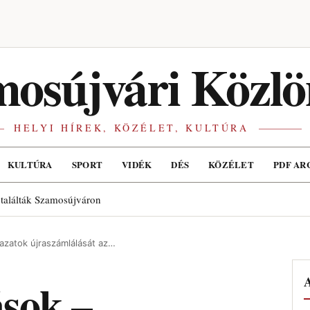
osújvári Közlö
HELYI HÍREK, KÖZÉLET, KULTÚRA
KULTÚRA
SPORT
VIDÉK
DÉS
KÖZÉLET
PDF AR
 találták Szamosújváron
vazatok újraszámlálását az…
A
ások –