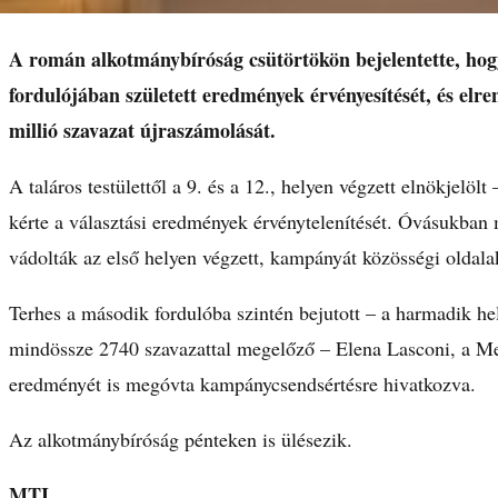
A román alkotmánybíróság csütörtökön bejelentette, hogy 
fordulójában született eredmények érvényesítését, és elr
millió szavazat újraszámolását.
A taláros testülettől a 9. és a 12., helyen végzett elnökjelöl
kérte a választási eredmények érvénytelenítését. Óvásukban 
vádolták az első helyen végzett, kampányát közösségi oldalak
Terhes a második fordulóba szintén bejutott – a harmadik h
mindössze 2740 szavazattal megelőző – Elena Lasconi, a M
eredményét is megóvta kampánycsendsértésre hivatkozva.
Az alkotmánybíróság pénteken is ülésezik.
MTI