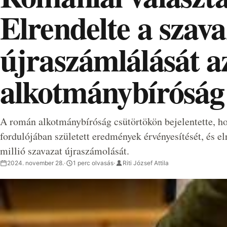
Elrendelte a szav
újraszámlálását a
alkotmánybíróság
A román alkotmánybíróság csütörtökön bejelentette, hog
fordulójában született eredmények érvényesítését, és e
millió szavazat újraszámolását.
2024. november 28.
·
1 perc olvasás
·
Riti József Attila