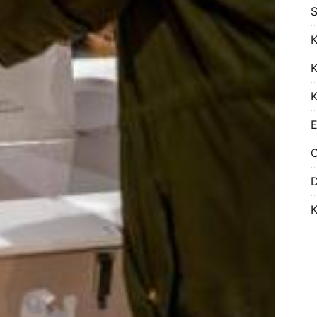
S
K
K
K
E
O
K