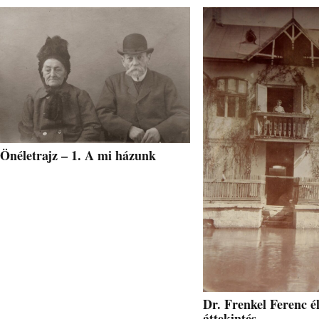
Önéletrajz – 1. A mi házunk
Dr. Frenkel Ferenc él
áttekintés