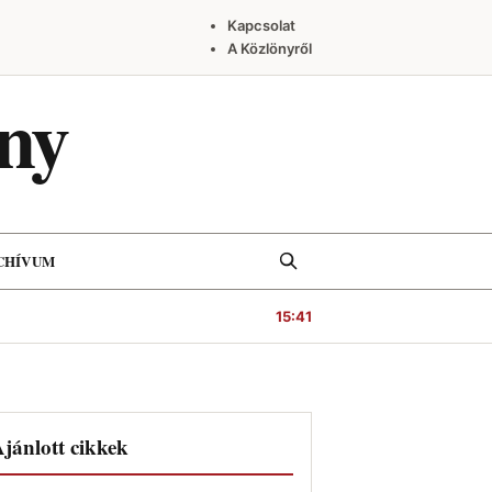
Kapcsolat
A Közlönyről
ny
Keresés
CHÍVUM
15:41
jánlott cikkek