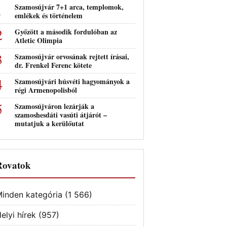
Szamosújvár 7+1 arca, templomok,
emlékek és történelem
Győzött a második fordulóban az
Atletic Olimpia
Szamosújvár orvosának rejtett írásai,
dr. Frenkel Ferenc kötete
Szamosújvári húsvéti hagyományok a
régi Armenopolisból
Szamosújváron lezárják a
szamoshesdáti vasúti átjárót –
mutatjuk a kerülőutat
Rovatok
inden kategória
(1 566)
elyi hírek
(957)