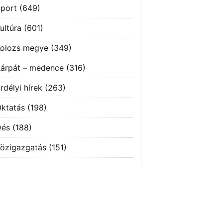
port
(649)
ultúra
(601)
olozs megye
(349)
árpát – medence
(316)
rdélyi hírek
(263)
ktatás
(198)
Dés
(188)
özigazgatás
(151)