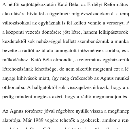
A hétfői sajtótájékoztatón Kató Béla, az Erdélyi Reformát
alakulására hívta fel a figyelmet: míg évszázadokon át a temp
változásokkal az egyháznak is fel kellett vennie a versenyt
a központi vezetés döntésére jött létre, hanem lelkipásztor
kezdetektől sok nehézséggel kellett szembenézniük a munkat
bevette a rádiót az általa támogatott intézmények sorába, és 
működéshez. Kató Béla elmondta, a református egyházkerület
létrehozásának lehetősége, de nem sikerült megtenni ezt a l
anyagi kihívások miatt, így még értékesebb az Agnus munkáj
otthonaiba. A hallgatóktól sok visszajelzés érkezik, hogy a 
pedig mindent megtesz azért, hogy a rádió megmaradjon és fe
Az Agnus története jóval régebbre nyúlik vissza a megünnep
alapítója. Már 1989 végére tehetők a gyökerek, amikor a rend