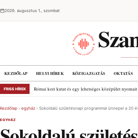
Ugrás a tartalomra
2026. augusztus 1., szombat
Szam
KEZDŐLAP
HELYI HÍREK
KÖZIGAZGATÁS
OKTATÁS
Római kori kutat és egy lehetséges középület nyomait
FRISS HÍREK
Kezdőlap
›
egyház
›
Sokoldalú születésnapi programmal ünnepel a 20 
EGYHÁZ
Sokoldalú születé