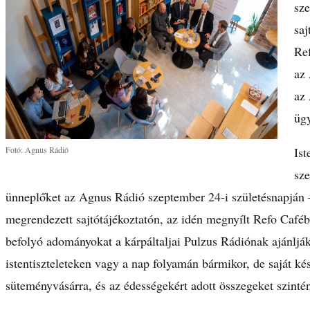
sze
saj
Re
az
az 
ügy
Fotó: Agnus Rádió
Ist
sze
ünneplőket az Agnus Rádió szeptember 24-i születésnapján –
megrendezett sajtótájékoztatón, az idén megnyílt Refo Café
befolyó adományokat a kárpáltaljai Pulzus Rádiónak ajánlják
istentiszteleteken vagy a nap folyamán bármikor, de saját ké
süteményvásárra, és az édességekért adott összegeket szintén 