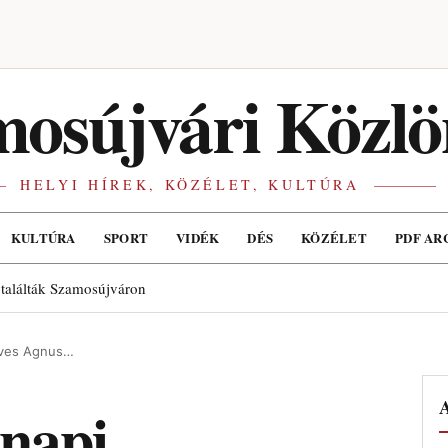
osújvári Közlö
HELYI HÍREK, KÖZÉLET, KULTÚRA
KULTÚRA
SPORT
VIDÉK
DÉS
KÖZÉLET
PDF AR
 találták Szamosújváron
éves Agnus…
A
snapi