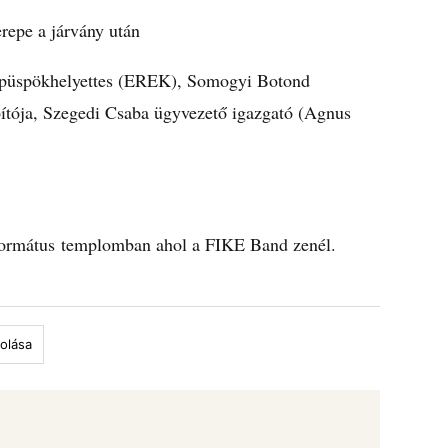
repe a járvány után
elyettes (EREK), Somogyi Botond
pítója, Szegedi Csaba ügyvezető igazgató (Agnus
református templomban ahol a FIKE Band zenél.
olása