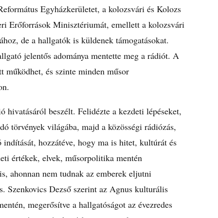
Református Egyházkerületet, a kolozsvári és Kolozs
 Erőforrások Minisztériumát, emellett a kolozsvári
sához, de a hallgatók is küldenek támogatásokat.
allgató jelentős adománya mentette meg a rádiót. A
tt működhet, és szinte minden műsor
on.
hivatásáról beszélt. Felidézte a kezdeti lépéseket,
dó törvények világába, majd a közösségi rádiózás,
 indítását, hozzátéve, hogy ma is hitet, kultúrát és
eti értékek, elvek, műsorpolitika mentén
a is, ahonnan nem tudnak az emberek eljutni
s. Szenkovics Dezső szerint az Agnus kulturális
mentén, megerősítve a hallgatóságot az évezredes