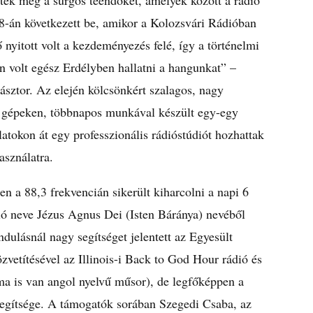
ték meg a sürgős teendőket, amelyek között a rádió
 28-án következett be, amikor a Kolozsvári Rádióban
nyitott volt a kezdeményezés felé, így a történelmi
n volt egész Erdélyben hallatni a hangunkat” –
pásztor. Az elején kölcsönkért szalagos, nagy
s gépeken, többnapos munkával készült egy-egy
latokon át egy professzionális rádióstúdiót hozhattak
asználatra.
 a 88,3 frekvencián sikerült kiharcolni a napi 6
ió neve Jézus Agnus Dei (Isten Báránya) nevéből
indulásnál nagy segítséget jelentett az Egyesült
etítésével az Illinois-i Back to God Hour rádió és
ma is van angol nyelvű műsor), de legfőképpen a
i segítsége. A támogatók sorában Szegedi Csaba, az