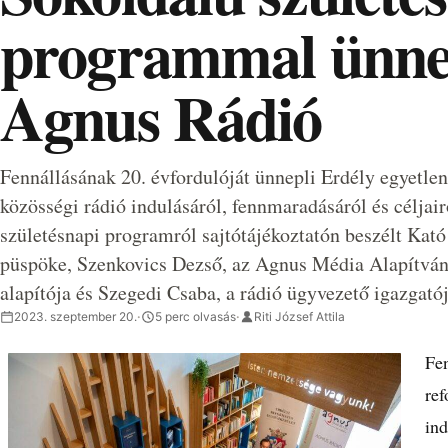
programmal ünnep
Agnus Rádió
Fennállásának 20. évfordulóját ünnepli Erdély egyetle
közösségi rádió indulásáról, fennmaradásáról és céljai
születésnapi programról sajtótájékoztatón beszélt Kat
püspöke, Szenkovics Dezső, az Agnus Média Alapítván
alapítója és Szegedi Csaba, a rádió ügyvezető igazgatój
2023. szeptember 20.
·
5 perc olvasás
·
Riti József Attila
Fen
ref
ind