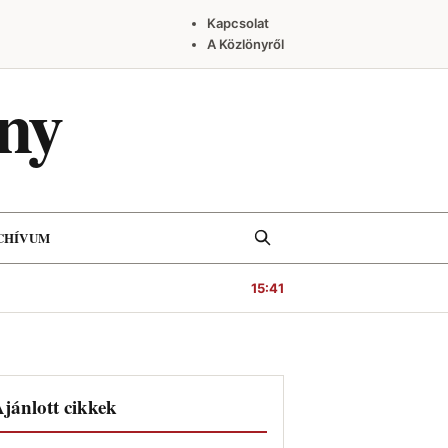
Kapcsolat
A Közlönyről
ny
Keresés
CHÍVUM
15:41
jánlott cikkek