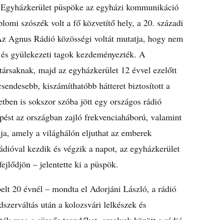
us Egyházkerület püspöke az egyházi kommunikáció
lomi szószék volt a fő közvetítő hely, a 20. századi
. Az Agnus Rádió közösségi voltát mutatja, hogy nem
ok és gyülekezeti tagok kezdeményezték. A
ársaknak, majd az egyházkerület 12 évvel ezelőtt
csendesebb, kiszámíthatóbb hátteret biztosított a
ben is sokszor szóba jött egy országos rádió
épést az országban zajló frekvenciaháború, valamint
a, amely a világhálón eljuthat az emberek
rádióval kezdik és végzik a napot, az egyházkerület
jlődjön – jelentette ki a püspök.
elt 20 évnél – mondta el Adorjáni László, a rádió
szerváltás után a kolozsvári lelkészek és