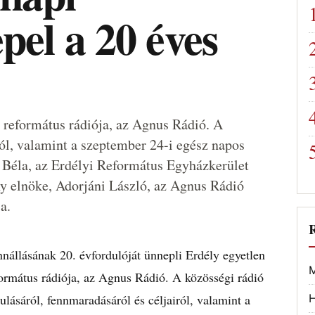
el a 20 éves
n református rádiója, az Agnus Rádió. A
ról, valamint a szeptember 24-i egész napos
ó Béla, az Erdélyi Református Egyházkerület
y elnöke, Adorjáni László, az Agnus Rádió
a.
nállásának 20. évfordulóját ünnepli Erdély egyetlen
M
ormátus rádiója, az Agnus Rádió. A közösségi rádió
ulásáról, fennmaradásáról és céljairól, valamint a
H