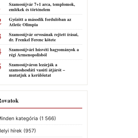
Szamosújvár 7+1 arca, templomok,
emlékek és történelem
Győzött a második fordulóban az
Atletic Olimpia
Szamosújvár orvosának rejtett írásai,
dr. Frenkel Ferenc kötete
Szamosújvári húsvéti hagyományok a
régi Armenopolisból
Szamosújváron lezárják a
szamoshesdáti vasúti átjárót –
mutatjuk a kerülőutat
Rovatok
inden kategória
(1 566)
elyi hírek
(957)