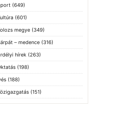
port
(649)
ultúra
(601)
olozs megye
(349)
árpát – medence
(316)
rdélyi hírek
(263)
ktatás
(198)
Dés
(188)
özigazgatás
(151)