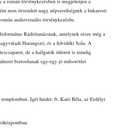
gy a román törvénykezésben is megjelenjen a
ént nem örvendett nagy népszerűségnek a bukaresti
 román audiovizuális törvénykezésbe.
Református Rádiótanácsnak, amelynek része még a
agyváradi Harangszó, és a felvidéki Sola. A
scsapatot, de a hallgatók ötleteit is mindig
átteret biztosítanak egy-egy jó műsorötlet
s templomban. Igét hirdet: ft. Kató Béla, az Erdélyi
jtóközpontban