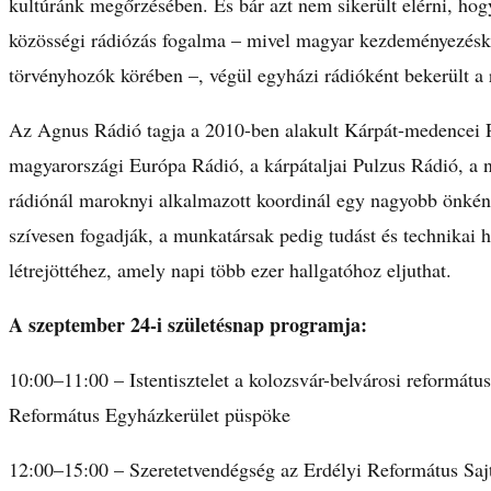
kultúránk megőrzésében. És bár azt nem sikerült elérni, ho
közösségi rádiózás fogalma – mivel magyar kezdeményezésk
törvényhozók körében –, végül egyházi rádióként bekerült a
Az Agnus Rádió tagja a 2010-ben alakult Kárpát-medencei 
magyarországi Európa Rádió, a kárpátaljai Pulzus Rádió, a n
rádiónál maroknyi alkalmazott koordinál egy nagyobb önkénte
szívesen fogadják, a munkatársak pedig tudást és technikai h
létrejöttéhez, amely napi több ezer hallgatóhoz eljuthat.
A szeptember 24-i születésnap programja:
10:00–11:00 – Istentisztelet a kolozsvár-belvárosi reformátu
Református Egyházkerület püspöke
12:00–15:00 – Szeretetvendégség az Erdélyi Református Sa