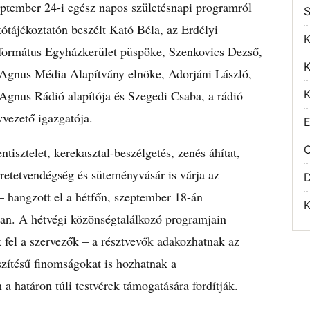
ptember 24-i egész napos születésnapi programról
S
tótájékoztatón beszélt Kató Béla, az Erdélyi
K
formátus Egyházkerület püspöke, Szenkovics Dezső,
K
 Agnus Média Alapítvány elnöke, Adorjáni László,
Agnus Rádió alapítója és Szegedi Csaba, a rádió
K
vezető igazgatója.
E
O
entisztelet, kerekasztal-beszélgetés, zenés áhítat,
retetvendégség és süteményvásár is várja az
 hangzott el a hétfőn, szeptember 18-án
K
ban. A hétvégi közönségtalálkozó programjain
 fel a szervezők – a résztvevők adakozhatnak az
szítésű finomságokat is hozhatnak a
a határon túli testvérek támogatására fordítják.