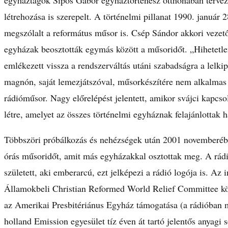
egyháztagok Sipos Gábor egyháztörténész otthonában tervez
létrehozása is szerepelt. A történelmi pillanat 1990. január
megszólalt a református műsor is. Csép Sándor akkori vezető 
egyházak beosztották egymás között a műsoridőt. „Hihetetle
emlékezett vissza a rendszerváltás utáni szabadságra a lelki
magnón, saját lemezjátszóval, műsorkészítére nem alkalma
rádióműsor. Nagy előrelépést jelentett, amikor svájci kapcso
létre, amelyet az összes történelmi egyháznak felajánlottak h
Többszöri próbálkozás és nehézségek után 2001 novemberében
órás műsoridőt, amit más egyházakkal osztottak meg. A rád
született, aki emberarcú, ezt jelképezi a rádió logója is. Az 
Államokbeli Christian Reformed World Relief Committee közv
az Amerikai Presbitériánus Egyház támogatása (a rádióban 
holland Emission egyesület tíz éven át tartó jelentős anyag