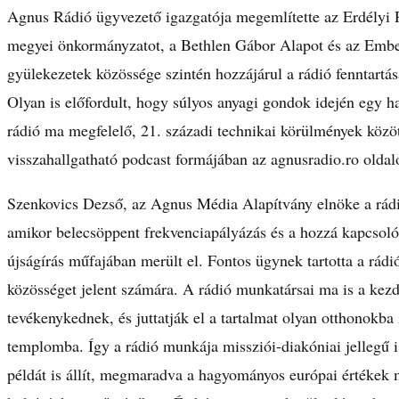
Agnus Rádió ügyvezető igazgatója megemlítette az Erdélyi 
megyei önkormányzatot, a Bethlen Gábor Alapot és az Emberi
gyülekezetek közössége szintén hozzájárul a rádió fenntartá
Olyan is előfordult, hogy súlyos anyagi gondok idején egy h
rádió ma megfelelő, 21. századi technikai körülmények közö
visszahallgatható podcast formájában az agnusradio.ro oldal
Szenkovics Dezső, az Agnus Média Alapítvány elnöke a rádió 
amikor belecsöppent frekvenciapályázás és a hozzá kapcsoló
újságírás műfajában merült el. Fontos ügynek tartotta a rádió
közösséget jelent számára. A rádió munkatársai ma is a kezd
tevékenykednek, és juttatják el a tartalmat olyan otthonokb
templomba. Így a rádió munkája missziói-diakóniai jellegű i
példát is állít, megmaradva a hagyományos európai értékek 