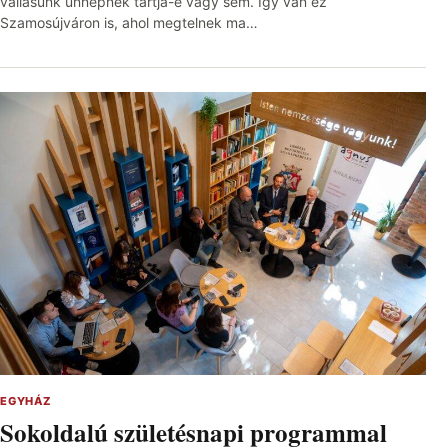
vallásunk ünnepnek tartja-e vagy sem. Így van ez
Szamosújváron is, ahol megtelnek ma…
EGYHÁZ
Sokoldalú születésnapi programmal