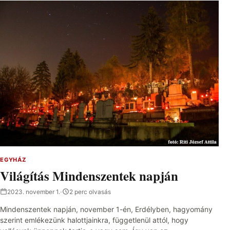
EGYHÁZ
Világítás Mindenszentek napján
2023. november 1.
·
2 perc olvasás
Mindenszentek napján, november 1-én, Erdélyben, hagyomány
szerint emlékezünk halottjainkra, függetlenül attól, hogy