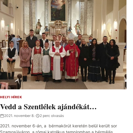
HELYI HÍREK
Vedd a Szentlélek ajándékát…
2021. november 8.
·
2 perc olvasás
2021. november 6-án, a bérmakörút keretén belül került sor
Szamosújváron, a római katolikus templomban a bérmálás