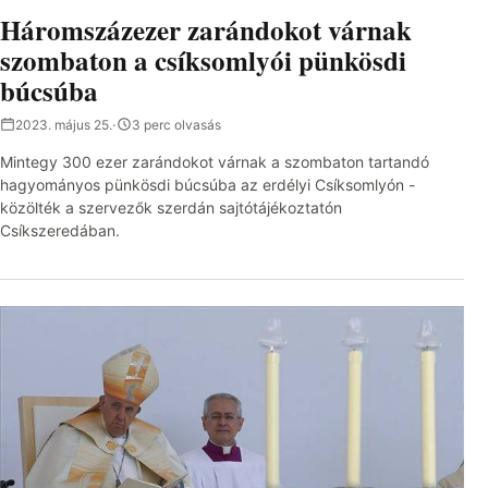
Háromszázezer zarándokot várnak
szombaton a csíksomlyói pünkösdi
búcsúba
2023. május 25.
·
3 perc olvasás
Mintegy 300 ezer zarándokot várnak a szombaton tartandó
hagyományos pünkösdi búcsúba az erdélyi Csíksomlyón -
közölték a szervezők szerdán sajtótájékoztatón
Csíkszeredában.