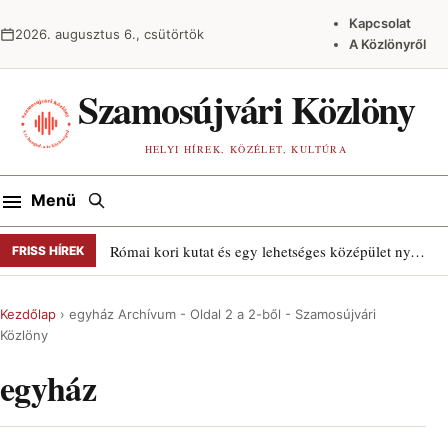
Ugrás a tartalomra
Kapcsolat
2026. augusztus 6., csütörtök
A Közlönyről
Szamosújvári Közlöny
HELYI HÍREK, KÖZÉLET, KULTÚRA
Keresés
Menü
Római kori kutat és egy lehetséges középület nyomait találták Szamosújváron
FRISS HÍREK
Kezdőlap
›
egyház Archívum - Oldal 2 a 2-ből - Szamosújvári
Közlöny
egyház