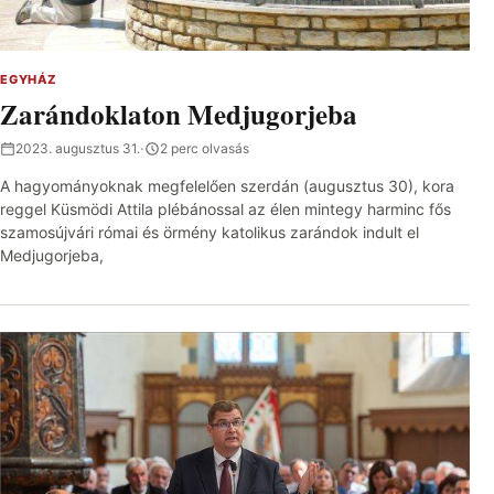
EGYHÁZ
Zarándoklaton Medjugorjeba
2023. augusztus 31.
·
2 perc olvasás
A hagyományoknak megfelelően szerdán (augusztus 30), kora
reggel Küsmödi Attila plébánossal az élen mintegy harminc fős
szamosújvári római és örmény katolikus zarándok indult el
Medjugorjeba,