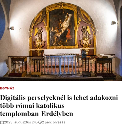
EGYHÁZ
Digitális perselyeknél is lehet adakozni
több római katolikus
templomban Erdélyben
2023. augusztus 24.
·
2 perc olvasás