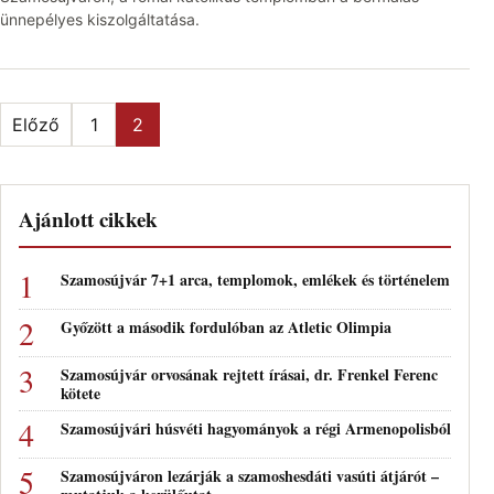
ünnepélyes kiszolgáltatása.
Bejegyzések lapozása
Előző
1
2
Ajánlott cikkek
Szamosújvár 7+1 arca, templomok, emlékek és történelem
Győzött a második fordulóban az Atletic Olimpia
Szamosújvár orvosának rejtett írásai, dr. Frenkel Ferenc
kötete
Szamosújvári húsvéti hagyományok a régi Armenopolisból
Szamosújváron lezárják a szamoshesdáti vasúti átjárót –