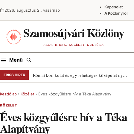
Ugrás a tartalomra
Kapcsolat
2026. augusztus 2., vasárnap
A Közlönyről
Szamosújvári Közlöny
HELYI HÍREK, KÖZÉLET, KULTÚRA
Keresés
Menü
Római kori kutat és egy lehetséges középület nyomait találták Szamosújváron
FRISS HÍREK
Kezdőlap
›
Közélet
›
Éves közgyűlésre hív a Téka Alapítvány
KÖZÉLET
Éves közgyűlésre hív a Téka
Alapítvány