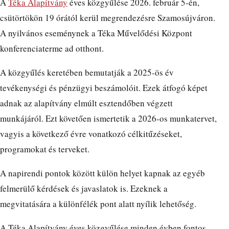
A
Téka Alapítvány
éves közgyűlése 2026. február 5-én,
csütörtökön 19 órától kerül megrendezésre Szamosújváron.
A nyilvános eseménynek a Téka Művelődési Központ
konferenciaterme ad otthont.
A közgyűlés keretében bemutatják a 2025-ös év
tevékenységi és pénzügyi beszámolóit. Ezek átfogó képet
adnak az alapítvány elmúlt esztendőben végzett
munkájáról. Ezt követően ismertetik a 2026-os munkatervet,
vagyis a következő évre vonatkozó célkitűzéseket,
programokat és terveket.
A napirendi pontok között külön helyet kapnak az egyéb
felmerülő kérdések és javaslatok is. Ezeknek a
megvitatására a különfélék pont alatt nyílik lehetőség.
A Téka Alapítvány éves közgyűlése minden évben fontos