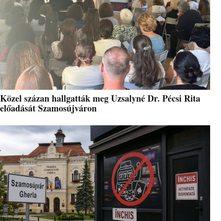
Közel százan hallgatták meg Uzsalyné Dr. Pécsi Rita
előadását Szamosújváron