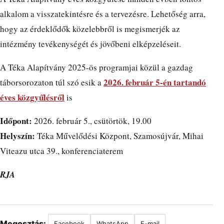
alkalom a visszatekintésre és a tervezésre. Lehetőség arra,
hogy az érdeklődők közelebbről is megismerjék az
intézmény tevékenységét és jövőbeni elképzeléseit.
A Téka Alapítvány 2025-ös programjai közül a gazdag
2026. február 5-én tartandó
táborsorozaton túl szó esik a
éves közgyűlésről
is
Időpont:
2026. február 5., csütörtök, 19.00
Helyszín:
Téka Művelődési Központ, Szamosújvár, Mihai
Viteazu utca 39., konferenciaterem
RJA
Megosztás:
Facebook
WhatsApp
E-mail