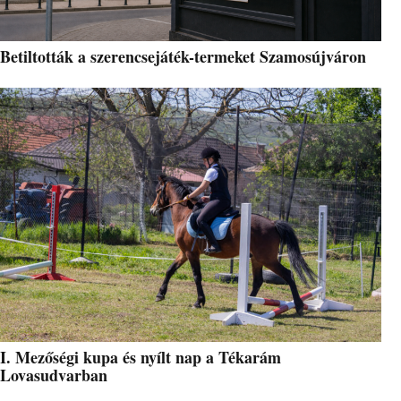
Betiltották a szerencsejáték-termeket Szamosújváron
I. Mezőségi kupa és nyílt nap a Tékarám
Lovasudvarban