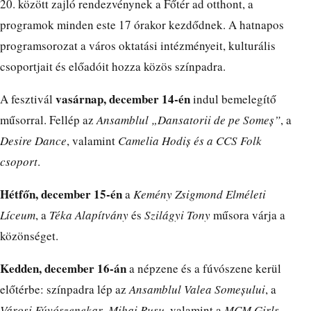
20. között zajló rendezvénynek a Főtér ad otthont, a
programok minden este 17 órakor kezdődnek. A hatnapos
programsorozat a város oktatási intézményeit, kulturális
csoportjait és előadóit hozza közös színpadra.
vasárnap, december 14-én
A fesztivál
indul bemelegítő
műsorral. Fellép az
Ansamblul „Dansatorii de pe Someș”
, a
Desire Dance
, valamint
Camelia Hodiș és a CCS Folk
csoport
.
Hétfőn, december 15-én
a
Kemény Zsigmond Elméleti
Líceum
, a
Téka Alapítvány
és
Szilágyi
Tony
műsora várja a
közönséget.
Kedden, december 16-án
a népzene és a fúvószene kerül
előtérbe: színpadra lép az
Ansamblul Valea Someșului
, a
Városi Fúvószenekar
,
Mihai Rusu
, valamint a
MCM Girls