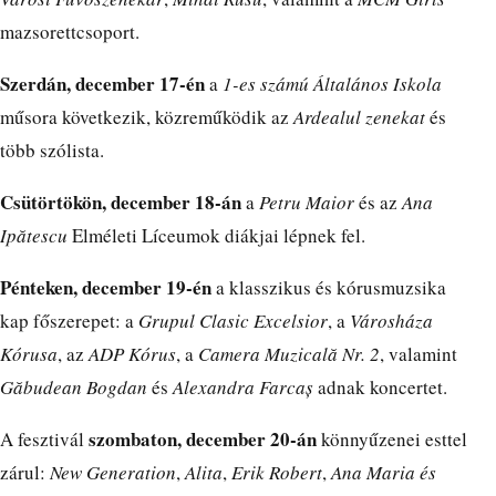
mazsorettcsoport.
Szerdán, december 17-én
a
1-es számú Általános Iskola
műsora következik, közreműködik az
Ardealul zenekat
és
több szólista.
Csütörtökön, december 18-án
a
Petru Maior
és az
Ana
Ipătescu
Elméleti Líceumok diákjai lépnek fel.
Pénteken, december 19-én
a klasszikus és kórusmuzsika
kap főszerepet: a
Grupul Clasic Excelsior
, a
Városháza
Kórusa
, az
ADP Kórus
, a
Camera Muzicală Nr. 2
, valamint
Găbudean Bogdan
és
Alexandra Farcaș
adnak koncertet.
szombaton, december 20-án
A fesztivál
könnyűzenei esttel
zárul:
New Generation
,
Alita
,
Erik Robert
,
Ana Maria és