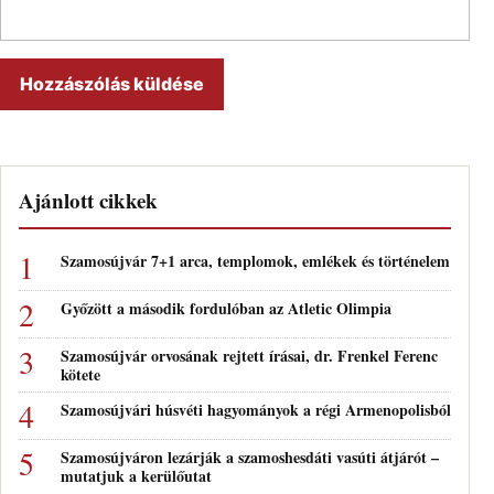
Ajánlott cikkek
Szamosújvár 7+1 arca, templomok, emlékek és történelem
Győzött a második fordulóban az Atletic Olimpia
Szamosújvár orvosának rejtett írásai, dr. Frenkel Ferenc
kötete
Szamosújvári húsvéti hagyományok a régi Armenopolisból
Szamosújváron lezárják a szamoshesdáti vasúti átjárót –
mutatjuk a kerülőutat