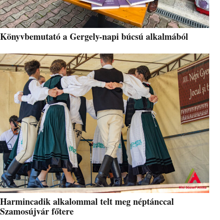
Könyvbemutató a Gergely-napi búcsú alkalmából
Harmincadik alkalommal telt meg néptánccal
Szamosújvár főtere