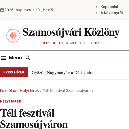
Ugrás a tartalomra
Kapcsolat
2026. augusztus 10., hétfő
A Közlönyről
Szamosújvári Közlöny
HELYI HÍREK, KÖZÉLET, KULTÚRA
Keresés
Menü
Győzött Nagybányán a Dési Unirea
FRISS HÍREK
Kezdőlap
›
Helyi hírek
›
Téli fesztivál Szamosújváron
HELYI HÍREK
Téli fesztivál
Szamosújváron