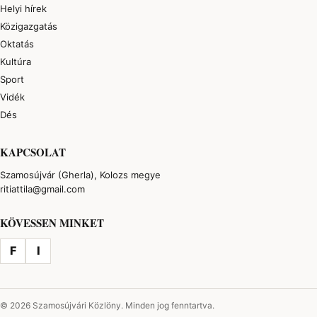
Helyi hírek
Közigazgatás
Oktatás
Kultúra
Sport
Vidék
Dés
KAPCSOLAT
Szamosújvár (Gherla), Kolozs megye
ritiattila@gmail.com
KÖVESSEN MINKET
F
I
© 2026 Szamosújvári Közlöny. Minden jog fenntartva.