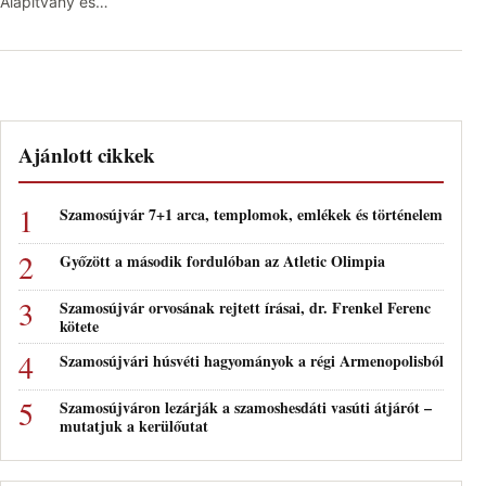
Alapítvány és…
Ajánlott cikkek
Szamosújvár 7+1 arca, templomok, emlékek és történelem
Győzött a második fordulóban az Atletic Olimpia
Szamosújvár orvosának rejtett írásai, dr. Frenkel Ferenc
kötete
Szamosújvári húsvéti hagyományok a régi Armenopolisból
Szamosújváron lezárják a szamoshesdáti vasúti átjárót –
mutatjuk a kerülőutat