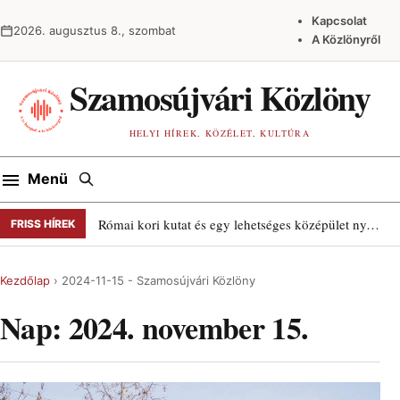
Ugrás a tartalomra
Kapcsolat
2026. augusztus 8., szombat
A Közlönyről
Szamosújvári Közlöny
HELYI HÍREK, KÖZÉLET, KULTÚRA
Keresés
Menü
Római kori kutat és egy lehetséges középület nyomait találták Szamosújváron
FRISS HÍREK
Kezdőlap
›
2024-11-15 - Szamosújvári Közlöny
Nap:
2024. november 15.