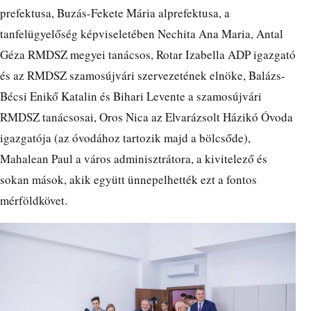
prefektusa, Buzás-Fekete Mária alprefektusa, a
tanfelügyelőség képviseletében Nechita Ana Maria, Antal
Géza RMDSZ megyei tanácsos, Rotar Izabella ADP igazgató
és az RMDSZ szamosújvári szervezetének elnöke, Balázs-
Bécsi Enikő Katalin és Bihari Levente a szamosújvári
RMDSZ tanácsosai, Oros Nica az Elvarázsolt Házikó Óvoda
igazgatója (az óvodához tartozik majd a bölcsőde),
Mahalean Paul a város adminisztrátora, a kivitelező és
sokan mások, akik együtt ünnepelhették ezt a fontos
mérföldkövet.