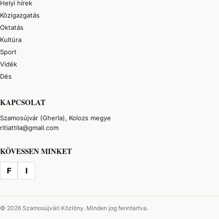
Helyi hírek
Közigazgatás
Oktatás
Kultúra
Sport
Vidék
Dés
KAPCSOLAT
Szamosújvár (Gherla), Kolozs megye
ritiattila@gmail.com
KÖVESSEN MINKET
F
I
© 2026 Szamosújvári Közlöny. Minden jog fenntartva.