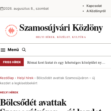
Ugrás a tartalomra
Kapcsolat
2026. augusztus 8., szombat
A Közlönyről
Szamosújvári Közlöny
HELYI HÍREK, KÖZÉLET, KULTÚRA
Keresés
Menü
Római kori kutat és egy lehetséges középület nyomait találták Szamosújváron
FRISS HÍREK
Kezdőlap
›
Helyi hírek
›
Bölcsődét avattak Szamosújváron – új
kezdet a legkisebbekért
HELYI HÍREK
Bölcsődét avattak