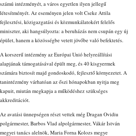
számú intézményét, a város egyetlen ilyen jellegű
létesítményét. Az eseményen jelen volt Cseke Attila
fejlesztési, közigazgatási és közmunkálatokért felelős
miniszter, aki hangsúlyozta: a beruházás nem csupán egy új
épület, hanem a közösségbe vetett jövőbe való befektetés.
A korszerű intézmény az Európai Unió helyreállítási
alapjának támogatásával épült meg, és 40 kisgyermek
számára biztosít majd gondoskodó, fejlesztő környezetet. A
tanintézmény várhatóan az őszi hónapokban nyitja meg
kapuit, miután megkapja a működéshez szükséges
akkreditációt.
Az avatási ünnepségen részt vettek még Dragan Ovidiu
polgármester, Barbos Vlad alpolgármester, Vákár István
megyei tanács alelnök, Maria Forna Kolozs megye