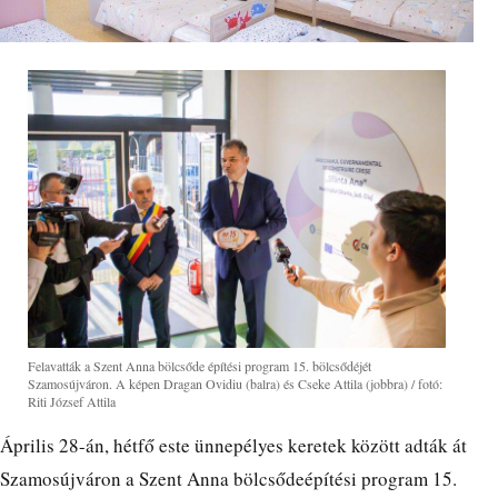
Felavatták a Szent Anna bölcsőde építési program 15. bölcsődéjét
Szamosújváron. A képen Dragan Ovidiu (balra) és Cseke Attila (jobbra) / fotó:
Riti József Attila
Április 28-án, hétfő este ünnepélyes keretek között adták át
Szamosújváron a Szent Anna bölcsődeépítési program 15.