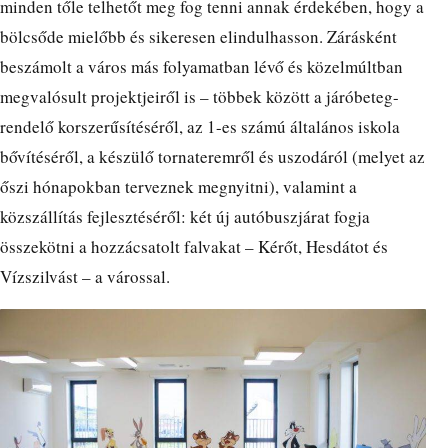
minden tőle telhetőt meg fog tenni annak érdekében, hogy a
bölcsőde mielőbb és sikeresen elindulhasson. Zárásként
beszámolt a város más folyamatban lévő és közelmúltban
megvalósult projektjeiről is – többek között a járóbeteg-
rendelő korszerűsítéséről, az 1-es számú általános iskola
bővítéséről, a készülő tornateremről és uszodáról (melyet az
őszi hónapokban terveznek megnyitni), valamint a
közszállítás fejlesztéséről: két új autóbuszjárat fogja
összekötni a hozzácsatolt falvakat – Kérőt, Hesdátot és
Vízszilvást – a várossal.