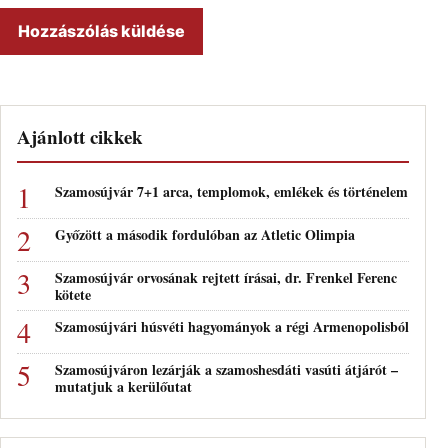
Ajánlott cikkek
Szamosújvár 7+1 arca, templomok, emlékek és történelem
Győzött a második fordulóban az Atletic Olimpia
Szamosújvár orvosának rejtett írásai, dr. Frenkel Ferenc
kötete
Szamosújvári húsvéti hagyományok a régi Armenopolisból
Szamosújváron lezárják a szamoshesdáti vasúti átjárót –
mutatjuk a kerülőutat