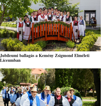
Jubileumi ballagás a Kemény Zsigmond Elméleti
Líceumban