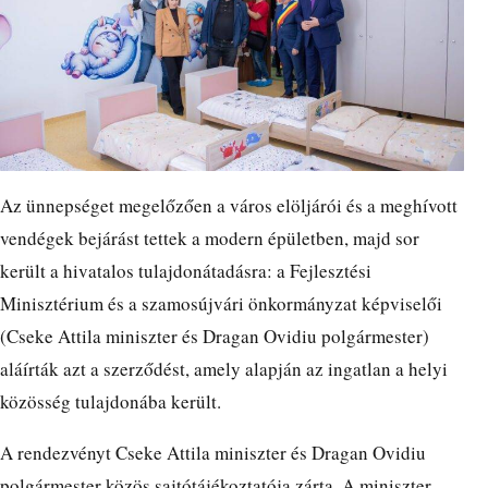
Az ünnepséget megelőzően a város elöljárói és a meghívott
vendégek bejárást tettek a modern épületben, majd sor
került a hivatalos tulajdonátadásra: a Fejlesztési
Minisztérium és a szamosújvári önkormányzat képviselői
(Cseke Attila miniszter és Dragan Ovidiu polgármester)
aláírták azt a szerződést, amely alapján az ingatlan a helyi
közösség tulajdonába került.
A rendezvényt Cseke Attila miniszter és Dragan Ovidiu
polgármester közös sajtótájékoztatója zárta. A miniszter