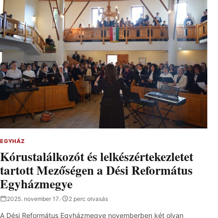
EGYHÁZ
Kórustalálkozót és lelkészértekezletet
tartott Mezőségen a Dési Református
Egyházmegye
2025. november 17.
·
2 perc olvasás
A Dési Református Egyházmegye novemberben két olyan