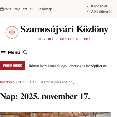
Ugrás a tartalomra
Kapcsolat
2026. augusztus 9., vasárnap
A Közlönyről
Szamosújvári Közlöny
HELYI HÍREK, KÖZÉLET, KULTÚRA
Keresés
Menü
Római kori kutat és egy lehetséges középület nyomait találták Szamosújváron
FRISS HÍREK
Kezdőlap
›
2025-11-17 - Szamosújvári Közlöny
Nap:
2025. november 17.