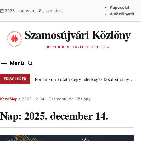
Ugrás a tartalomra
Kapcsolat
2026. augusztus 8., szombat
A Közlönyről
Szamosújvári Közlöny
HELYI HÍREK, KÖZÉLET, KULTÚRA
Keresés
Menü
Római kori kutat és egy lehetséges középület nyomait találták Szamosújváron
FRISS HÍREK
Kezdőlap
›
2025-12-14 - Szamosújvári Közlöny
Nap:
2025. december 14.