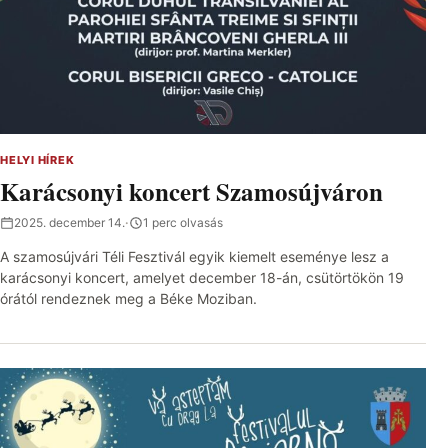
HELYI HÍREK
Karácsonyi koncert Szamosújváron
2025. december 14.
·
1 perc olvasás
A szamosújvári Téli Fesztivál egyik kiemelt eseménye lesz a
karácsonyi koncert, amelyet december 18-án, csütörtökön 19
órától rendeznek meg a Béke Moziban.