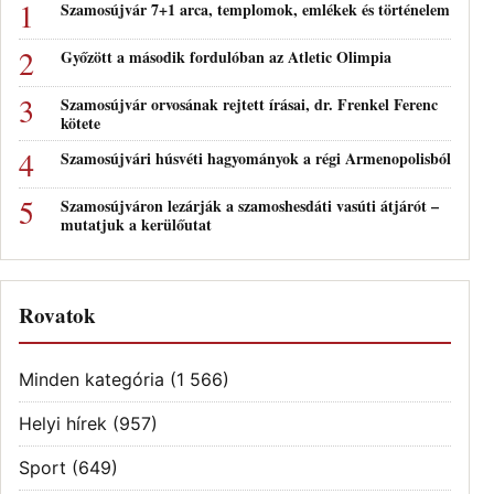
Szamosújvár 7+1 arca, templomok, emlékek és történelem
Győzött a második fordulóban az Atletic Olimpia
Szamosújvár orvosának rejtett írásai, dr. Frenkel Ferenc
kötete
Szamosújvári húsvéti hagyományok a régi Armenopolisból
Szamosújváron lezárják a szamoshesdáti vasúti átjárót –
mutatjuk a kerülőutat
Rovatok
Minden kategória
(1 566)
Helyi hírek
(957)
Sport
(649)