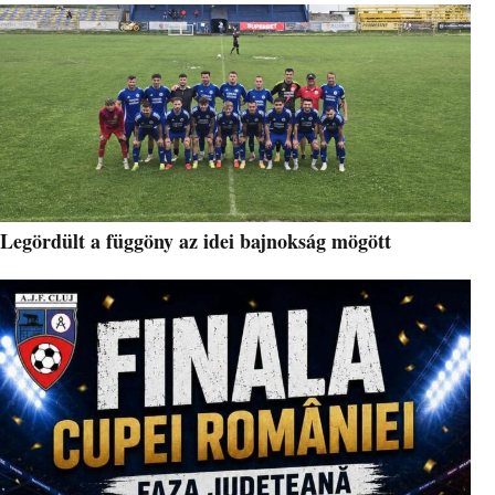
Legördült a függöny az idei bajnokság mögött