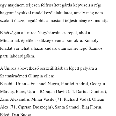
egy majdnem teljesen felfrissített gárda képviseli a régi
hagyományokkal rendelkező alakulatot, amely még nem
szokott össze, legalábbis a mostani teljesítmény ezt mutatja.
E hétvégén a Unirea Nagybányán szerepel, ahol a
Minaurnak égetően szüksége van a pontokra. Komoly
feladat vár tehát a hazai kudarc után színre lépő Szamos-
parti labdarúgókra.
A Unirea a következő összeállításban lépett pályára a
Szatmárnémeti Olimpia ellen:
Eusebiu Urian – Emanuel Negru, Pintilei Andrei, Georgiu
Mărcuș, Rareș Uțiu – Băbuțan David (54. Darius Dumitru),
Zanc Alexandru, Mihai Vasile (71. Richard Vodă), Oltean
Alex (71. Ciprian Dioszeghi), Șanta Samuel, Blaj Florin.
Edző: Dan Bucșa.