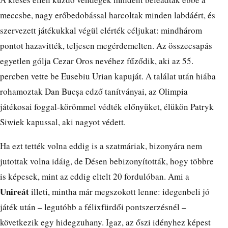
meccsbe, nagy erőbedobással harcoltak minden labdáért, és
szervezett játékukkal végül elérték céljukat: mindhárom
pontot hazavitték, teljesen megérdemelten. Az összecsapás
egyetlen gólja Cezar Oros nevéhez fűződik, aki az 55.
percben vette be Eusebiu Urian kapuját. A találat után hiába
rohamoztak Dan Bucșa edző tanítványai, az Olimpia
játékosai foggal-körömmel védték előnyüket, élükön Patryk
Siwiek kapussal, aki nagyot védett.
Ha ezt tették volna eddig is a szatmáriak, bizonyára nem
jutottak volna idáig, de Désen bebizonyították, hogy többre
is képesek, mint az eddig eltelt 20 fordulóban. Ami a
Unireát
illeti, mintha már megszokott lenne: idegenbeli jó
játék után – legutóbb a félixfürdői pontszerzésnél –
következik egy hidegzuhany. Igaz, az őszi idényhez képest