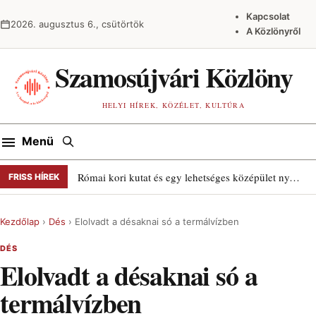
Ugrás a tartalomra
Kapcsolat
2026. augusztus 6., csütörtök
A Közlönyről
Szamosújvári Közlöny
HELYI HÍREK, KÖZÉLET, KULTÚRA
Keresés
Menü
Római kori kutat és egy lehetséges középület nyomait találták Szamosújváron
FRISS HÍREK
Kezdőlap
›
Dés
›
Elolvadt a désaknai só a termálvízben
DÉS
Elolvadt a désaknai só a
termálvízben