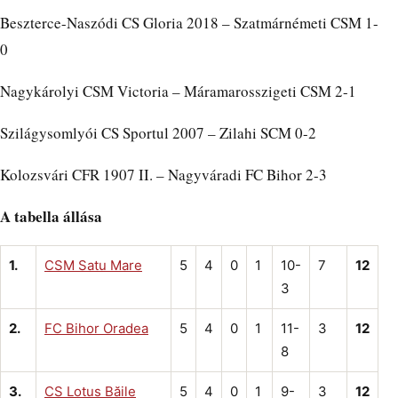
Beszterce-Naszódi CS Gloria 2018 – Szatmárnémeti CSM 1-
0
Nagykárolyi CSM Victoria – Máramarosszigeti CSM 2-1
Szilágysomlyói CS Sportul 2007 – Zilahi SCM 0-2
Kolozsvári CFR 1907 II. – Nagyváradi FC Bihor 2-3
A tabella állása
1.
CSM Satu Mare
5
4
0
1
10-
7
12
3
2.
FC Bihor Oradea
5
4
0
1
11-
3
12
8
3.
CS Lotus Băile
5
4
0
1
9-
3
12