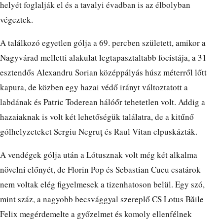
helyét foglalják el és a tavalyi évadban is az élbolyban
végeztek.
A találkozó egyetlen gólja a 69. percben született, amikor a
Nagyvárad melletti alakulat legtapasztaltabb focistája, a 31
esztendős Alexandru Sorian középpályás húsz méterről lőtt
kapura, de közben egy hazai védő irányt változtatott a
labdának és Patric Toderean hálóőr tehetetlen volt. Addig a
hazaiaknak is volt két lehetőségük találatra, de a kitűnő
gólhelyzeteket Sergiu Negruţ és Raul Vitan elpuskázták.
A vendégek gólja után a Lótusznak volt még két alkalma
növelni előnyét, de Florin Pop és Sebastian Cucu csatárok
nem voltak elég figyelmesek a tizenhatoson belül. Egy szó,
mint száz, a nagyobb becsvággyal szereplő CS Lotus Băile
Felix megérdemelte a győzelmet és komoly ellenfélnek