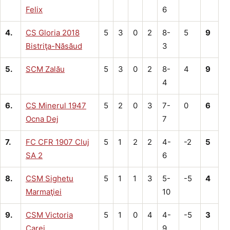
Felix
6
4.
CS Gloria 2018
5
3
0
2
8-
5
9
Bistriţa-Năsăud
3
5.
SCM Zalău
5
3
0
2
8-
4
9
4
6.
CS Minerul 1947
5
2
0
3
7-
0
6
Ocna Dej
7
7.
FC CFR 1907 Cluj
5
1
2
2
4-
-2
5
SA 2
6
8.
CSM Sighetu
5
1
1
3
5-
-5
4
Marmaţiei
10
9.
CSM Victoria
5
1
0
4
4-
-5
3
Carei
9