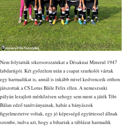
Nem folytatták sikersorozatukat a Désaknai Minerul 1947
labdarúgói. Két győzelem után a csapat szurkolói vártak
egy harmadikat is, annál is inkább mivel kedvenceik otthon
játszottak a CS Lotus Băile Felix ellen. A nemeszsuki
pályán lezajlott mérkőzésen sehogy sem ment a játék Tibi
Bălan edző tanítványainak, habár a bányászok
figyelmeztetve voltak, egy jó képességű együttessel állnak
szembe, tudva azt, hogy a bihariak a táblázat harmadik