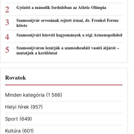
Győzött a második fordulóban az Atletic Olimpia
Szamosújvár orvosának rejtett írásai, dr. Frenkel Ferenc
kötete
Szamosújvári húsvéti hagyományok a régi Armenopolisból
Szamosújváron lezárják a szamoshesdáti vasúti átjárót –
mutatjuk a kerülőutat
Rovatok
Minden kategória
(1 566)
Helyi hírek
(957)
Sport
(649)
Kultúra
(601)