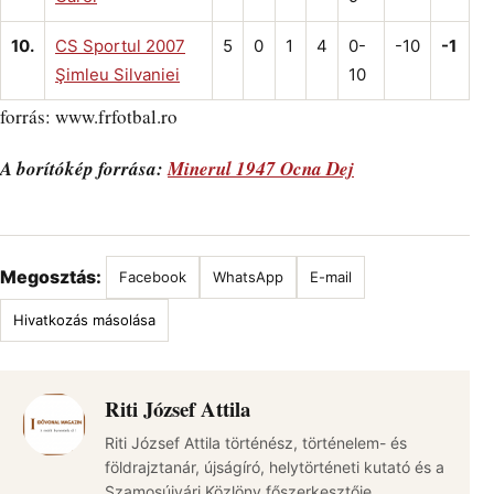
10.
CS Sportul 2007
5
0
1
4
0-
-10
-1
Şimleu Silvaniei
10
forrás: www.frfotbal.ro
A borítókép forrása:
Minerul 1947 Ocna Dej
Megosztás:
Facebook
WhatsApp
E-mail
Hivatkozás másolása
Riti József Attila
Riti József Attila történész, történelem- és
földrajztanár, újságíró, helytörténeti kutató és a
Szamosújvári Közlöny főszerkesztője.