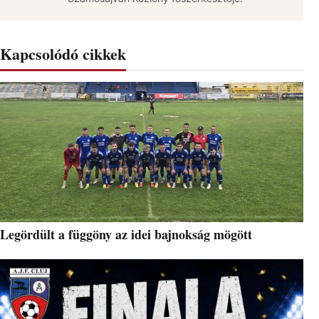
Kapcsolódó cikkek
Legördült a függöny az idei bajnokság mögött