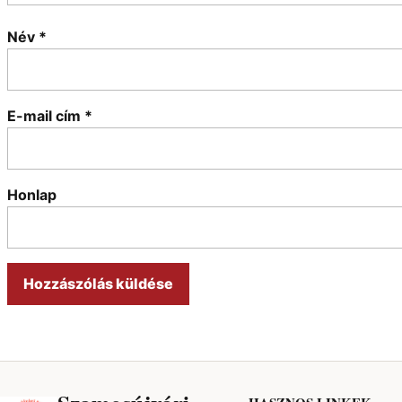
Név
*
E-mail cím
*
Honlap