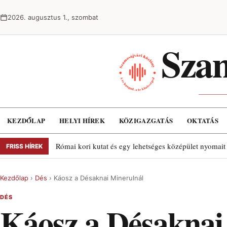
Ugrás a tartalomra
2026. augusztus 1., szombat
Szam
KEZDŐLAP
HELYI HÍREK
KÖZIGAZGATÁS
OKTATÁS
Római kori kutat és egy lehetséges középület nyomait
FRISS HÍREK
Kezdőlap
›
Dés
›
Káosz a Désaknai Minerulnál
DÉS
Káosz a Désaknai