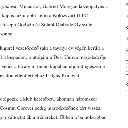
S
gybányai Minaurtól, Gabriel Mureşan középpályás a
 kapus, az utóbbi kettő a Kolozsvári U FC
K
ig Joseph Godwin és Solabi Olabode Oyewole,
K
csönbe.
K
gurel vezetőedző (aki a tavalyi év végén került a
E
l a kispadon, ő utoljára a Dési Unirea másodedzője
O
, velük a tavaly a román kupában eljutott egészen a
s döntetlent ért el az I. ligás Krajovai
K
e dolgozik a klub keretében, ahonnan háromszor
 Cosmin Corovei pedig másodedzőnek tért vissza.
agon változtatják a trénereket. Ebben a bajnokságban