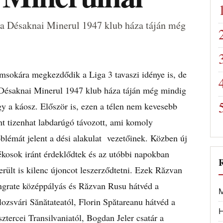
 a Désaknai Minerul 1947 klub háza táján még
sokára megkezdődik a Liga 3 tavaszi idénye is, de
Désaknai Minerul 1947 klub háza táján még mindig
y a káosz. Először is, ezen a télen nem kevesebb
t tizenhat labdarúgó távozott, ami komoly
blémát jelent a dési alakulat vezetőinek. Közben új
ékosok iránt érdeklődtek és az utóbbi napokban
erült is kilenc újoncot leszerződtetni. Ezek Răzvan
ngrate középpályás és Răzvan Rusu hátvéd a
M
ozsvári Sănătateatól, Florin Spătareanu hátvéd a
H
ztercei Transilvaniatól, Bogdan Jeler csatár a