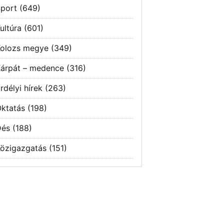
port
(649)
ultúra
(601)
olozs megye
(349)
árpát – medence
(316)
rdélyi hírek
(263)
ktatás
(198)
Dés
(188)
özigazgatás
(151)