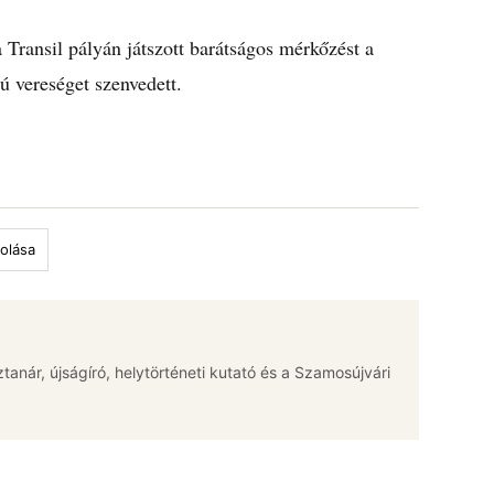
ransil pályán játszott barátságos mérkőzést a
ú vereséget szenvedett.
olása
jztanár, újságíró, helytörténeti kutató és a Szamosújvári