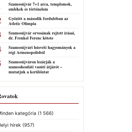
Szamosújvár 7+1 arca, templomok,
emlékek és történelem
Győzött a második fordulóban az
Atletic Olimpia
Szamosújvár orvosának rejtett írásai,
dr. Frenkel Ferenc kötete
Szamosújvári húsvéti hagyományok a
régi Armenopolisból
Szamosújváron lezárják a
szamoshesdáti vasúti átjárót –
mutatjuk a kerülőutat
Rovatok
inden kategória
(1 566)
elyi hírek
(957)