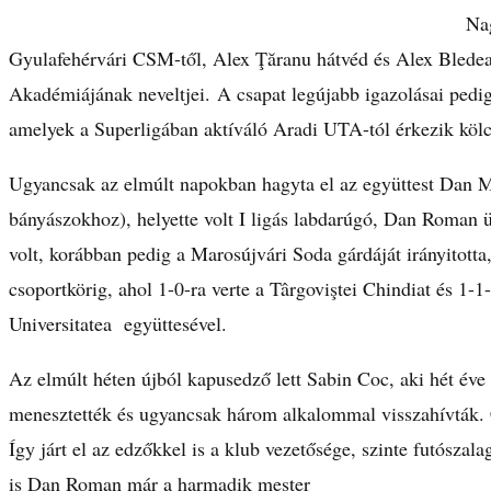
Na
Gyulafehérvári CSM-től, Alex Ţăranu hátvéd és Alex Bledea
Akadémiájának neveltjei. A csapat legújabb igazolásai ped
amelyek a Superligában aktíváló Aradi UTA-tól érkezik köl
Ugyancsak az elmúlt napokban hagyta el az együttest Dan Mu
bányászokhoz), helyette volt I ligás labdarúgó, Dan Roman ü
volt, korábban pedig a Marosújvári Soda gárdáját irányitotta
csoportkörig, ahol 1-0-ra verte a Târgoviştei Chindiat és 1-1-e
Universitatea együttesével.
Az elmúlt héten újból kapusedző lett Sabin Coc, aki hét év
menesztették és ugyancsak három alkalommal visszahívták.
Így járt el az edzőkkel is a klub vezetősége, szinte futószal
is Dan Roman már a harmadik mester