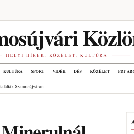
osújvári Közlö
HELYI HÍREK, KÖZÉLET, KULTÚRA
KULTÚRA
SPORT
VIDÉK
DÉS
KÖZÉLET
PDF AR
 találták Szamosújváron
A
 Minerulnál