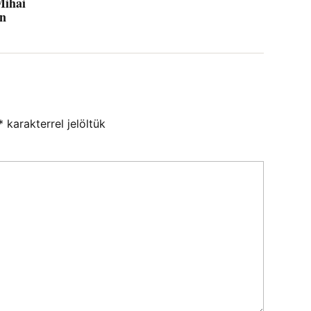
Mihai
en
*
karakterrel jelöltük