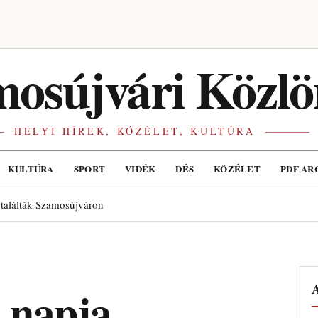
osújvári Közlö
HELYI HÍREK, KÖZÉLET, KULTÚRA
KULTÚRA
SPORT
VIDÉK
DÉS
KÖZÉLET
PDF AR
 találták Szamosújváron
A
 napja