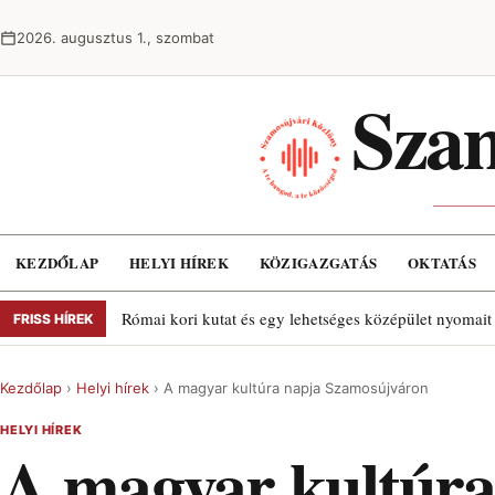
Ugrás a tartalomra
2026. augusztus 1., szombat
Szam
KEZDŐLAP
HELYI HÍREK
KÖZIGAZGATÁS
OKTATÁS
Római kori kutat és egy lehetséges középület nyomait
FRISS HÍREK
Kezdőlap
›
Helyi hírek
›
A magyar kultúra napja Szamosújváron
HELYI HÍREK
A magyar kultúra