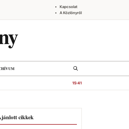
Kapcsolat
A Közlönyről
ny
Keresés
CHÍVUM
15:41
jánlott cikkek