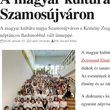
Szamosújváron
A magyar kultúra napja Szamosújváron a Kemény Zsig
néptáncos flashmobbal vált ünneppé.
2026. január 22.
·
2 perc olvasás
·
Riti József Attila
A magyar kultú
Zsigmond Elmél
diákok és tanár
Az események k
élmény és az isk
A diáktanács ke
egyaránt népvis