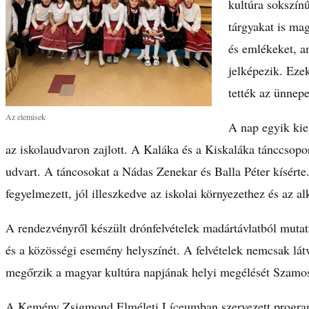
kultúra sokszín
tárgyakat is mag
és emlékeket, a
jelképezik. Eze
tették az ünnepe
Az elemisek
A nap egyik kie
az iskolaudvaron zajlott. A Kaláka és a Kiskaláka tánccsoport
udvart. A táncosokat a Nádas Zenekar és Balla Péter kísérte
fegyelmezett, jól illeszkedve az iskolai környezethez és az a
A rendezvényről készült drónfelvételek madártávlatból mutatt
és a közösségi esemény helyszínét. A felvételek nemcsak l
megőrzik a magyar kultúra napjának helyi megélését Szamo
A Kemény Zsigmond Elméleti Líceumban szervezett programo