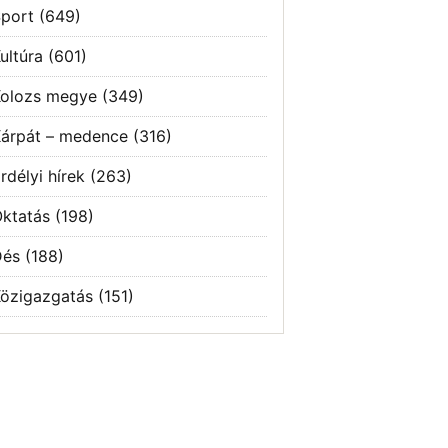
port
(649)
ultúra
(601)
olozs megye
(349)
árpát – medence
(316)
rdélyi hírek
(263)
ktatás
(198)
Dés
(188)
özigazgatás
(151)