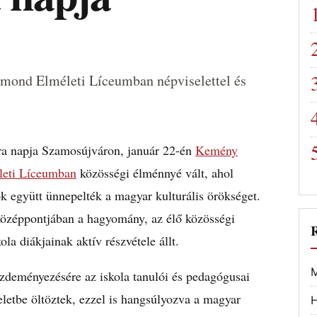
mond Elméleti Líceumban népviselettel és
ra napja Szamosújváron, január 22-én
Kemény
eti Líceumban
közösségi élménnyé vált, ahol
ok együtt ünnepelték a magyar kulturális örökséget.
özéppontjában a hagyomány, az élő közösségi
ola diákjainak aktív részvétele állt.
M
zdeményezésére az iskola tanulói és pedagógusai
eletbe öltöztek, ezzel is hangsúlyozva a magyar
H