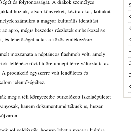
űségét és folytonosságát. A diákok személyes
S
ukkal hoztak, olyan könyveket, kéziratokat, kottákat
K
melyek számukra a magyar kulturális identitást
K
k az apró, mégis beszédes részletek emberközelivé
t, és lehetőséget adtak a közös emlékezésre.
K
E
melt mozzanata a néptáncos flashmob volt, amely
ok fellépése rövid időre ünnepi térré változtatta az
O
. A produkció egyszerre volt lendületes és
lkalom jelentőségéhez.
K
ák meg a téli környezetbe burkolózott iskolaépületet
átványosak, hanem dokumentumértékűek is, hiszen
sújváron.
k jól példázzák, hogyan lehet a magyar kultúra