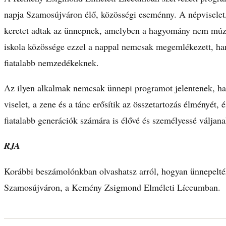
napja Szamosújváron élő, közösségi eseménny. A népviselet, 
keretet adtak az ünnepnek, amelyben a hagyomány nem múze
iskola közössége ezzel a nappal nemcsak megemlékezett, han
fiatalabb nemzedékeknek.
Az ilyen alkalmak nemcsak ünnepi programot jelentenek, h
viselet, a zene és a tánc erősítik az összetartozás élményét,
fiatalabb generációk számára is élővé és személyessé válja
RJA
Korábbi beszámolónkban olvashatsz arról, hogyan ünnepelt
Szamosújváron, a Kemény Zsigmond Elméleti Líceumban.