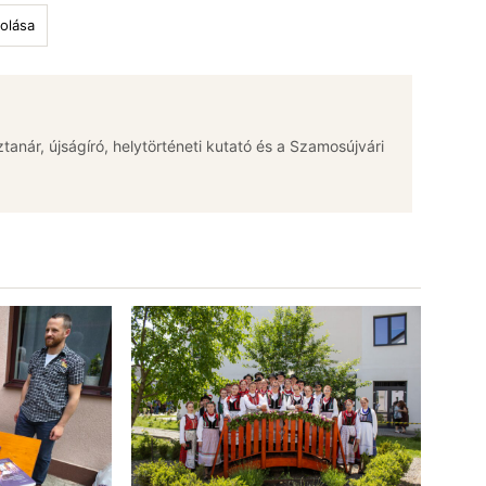
olása
jztanár, újságíró, helytörténeti kutató és a Szamosújvári