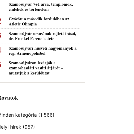
Szamosújvár 7+1 arca, templomok,
emlékek és történelem
Győzött a második fordulóban az
Atletic Olimpia
Szamosújvár orvosának rejtett írásai,
dr. Frenkel Ferenc kötete
Szamosújvári húsvéti hagyományok a
régi Armenopolisból
Szamosújváron lezárják a
szamoshesdáti vasúti átjárót –
mutatjuk a kerülőutat
Rovatok
inden kategória
(1 566)
elyi hírek
(957)