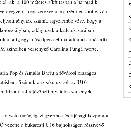
e el, aki a 100 méteres síkfutásban a harmadik
S
yen végzett, megszerezve a bronzérmet, ami gazán
K
teljesítménynek számít, figyelembe véve, hogy a
K
i korosztályban, eddig csak a kadétek sorában
 volna, alig egy másodperccel maradt alul a második
K
M színeiben versenyző Carolina Pungă nyerte,
E
O
ria Pop és Amalia Baciu a fővárosi országos
utásban. Számukra is sikeres volt az U16
K
i biztató jel a jövőbeli hivatalos versenyek
stnevelő tanár, igazi gyermek-és ifjúsági központot
 Ő vezette a bukaresti U16 bajnokságon résztvevő