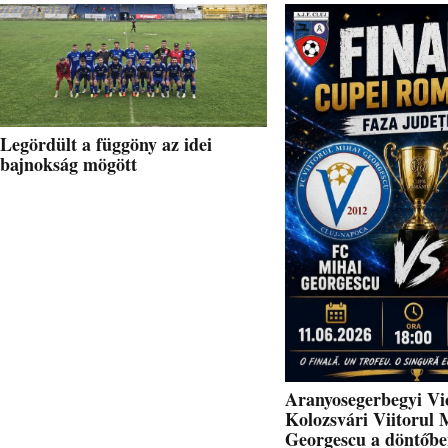
Legördült a függöny az idei
bajnokság mögött
Aranyosegerbegyi Vic
Kolozsvári Viitorul 
Georgescu a döntőb