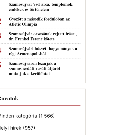
Szamosújvár 7+1 arca, templomok,
emlékek és történelem
Győzött a második fordulóban az
Atletic Olimpia
Szamosújvár orvosának rejtett írásai,
dr. Frenkel Ferenc kötete
Szamosújvári húsvéti hagyományok a
régi Armenopolisból
Szamosújváron lezárják a
szamoshesdáti vasúti átjárót –
mutatjuk a kerülőutat
Rovatok
inden kategória
(1 566)
elyi hírek
(957)