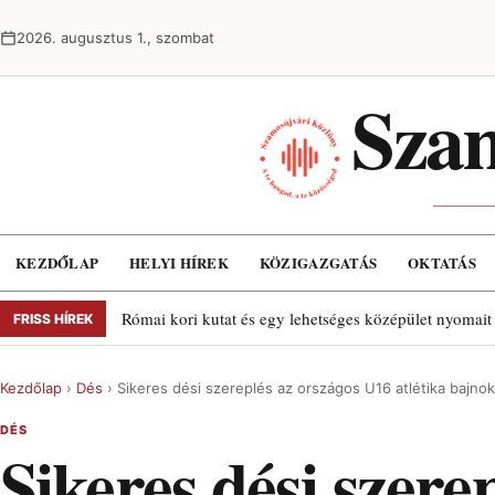
Ugrás a tartalomra
2026. augusztus 1., szombat
Szam
KEZDŐLAP
HELYI HÍREK
KÖZIGAZGATÁS
OKTATÁS
Római kori kutat és egy lehetséges középület nyomait
FRISS HÍREK
Kezdőlap
›
Dés
›
Sikeres dési szereplés az országos U16 atlétika bajno
DÉS
Sikeres dési szere