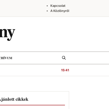
Kapcsolat
A Közlönyről
ny
Keresés
CHÍVUM
15:41
jánlott cikkek