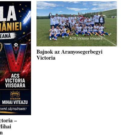
Bajnok az Aranyosegerbegyi
Victoria
toria –
Mihai
en