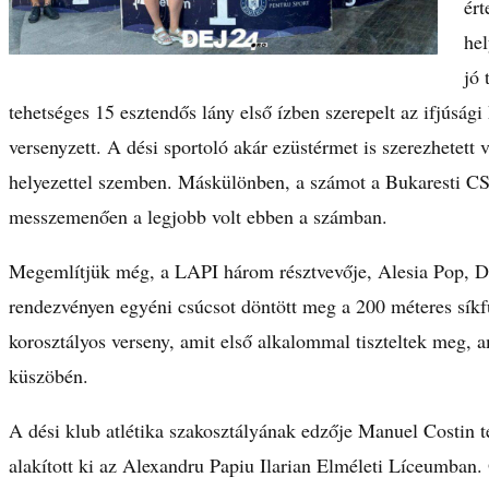
ért
hel
jó 
tehetséges 15 esztendős lány első ízben szerepelt az ifjúság
versenyzett. A dési sportoló akár ezüstérmet is szerezhetett
helyezettel szemben. Máskülönben, a számot a Bukaresti CS
messzemenően a legjobb volt ebben a számban.
Megemlítjük még, a LAPI három résztvevője, Alesia Pop, Da
rendezvényen egyéni csúcsot döntött meg a 200 méteres síkf
korosztályos verseny, amit első alkalommal tiszteltek meg, am
küszöbén.
A dési klub atlétika szakosztályának edzője Manuel Costin te
alakított ki az Alexandru Papiu Ilarian Elméleti Líceumban.