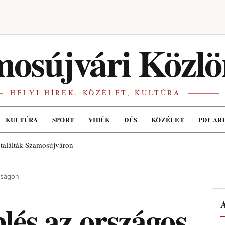
osújvári Közlö
HELYI HÍREK, KÖZÉLET, KULTÚRA
KULTÚRA
SPORT
VIDÉK
DÉS
KÖZÉLET
PDF AR
 találták Szamosújváron
kságon
A
plés az országos