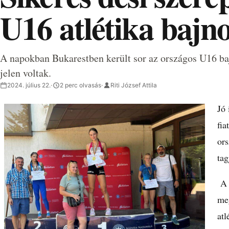
U16 atlétika bajn
A napokban Bukarestben került sor az országos U16 bajn
jelen voltak.
2024. július 22.
·
2 perc olvasás
·
Riti József Attila
Jó 
fia
ors
tag
A S
meg
atl