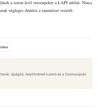
zülnek a soron levő versenyekre a LAPI atlétái. Nincs
ak végleges döntést a tanintézet vezetői.
olása
jztanár, újságíró, helytörténeti kutató és a Szamosújvári