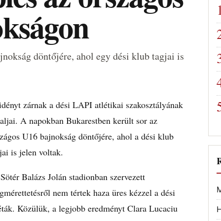
okságon
okság döntőjére, ahol egy dési klub tagjai is
idényt zárnak a dési LAPI atlétikai szakosztályának
taljai. A napokban Bukarestben került sor az
zágos U16 bajnokság döntőjére, ahol a dési klub
jai is jelen voltak.
ötér Balázs Jolán stadionban szervezett
M
mérettetésről nem tértek haza üres kézzel a dési
éták. Közülük, a legjobb eredményt Clara Lucaciu
H