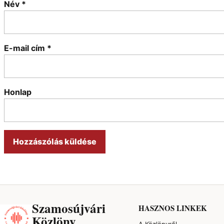
Név
*
E-mail cím
*
Honlap
Szamosújvári
HASZNOS LINKEK
Közlöny