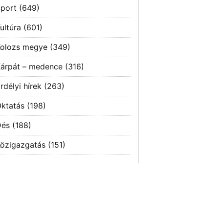
port
(649)
ultúra
(601)
olozs megye
(349)
árpát – medence
(316)
rdélyi hírek
(263)
ktatás
(198)
Dés
(188)
özigazgatás
(151)