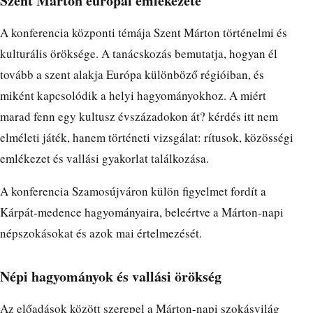
Szent Márton európai emlékezete
A konferencia központi témája Szent Márton történelmi és
kulturális öröksége. A tanácskozás bemutatja, hogyan él
tovább a szent alakja Európa különböző régióiban, és
miként kapcsolódik a helyi hagyományokhoz. A miért
marad fenn egy kultusz évszázadokon át? kérdés itt nem
elméleti játék, hanem történeti vizsgálat: rítusok, közösségi
emlékezet és vallási gyakorlat találkozása.
A konferencia Szamosújváron külön figyelmet fordít a
Kárpát-medence hagyományaira, beleértve a Márton-napi
népszokásokat és azok mai értelmezését.
Népi hagyományok és vallási örökség
Az előadások között szerepel a Márton-napi szokásvilág