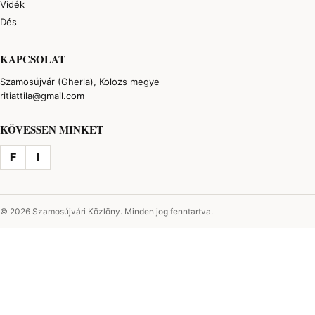
Vidék
Dés
KAPCSOLAT
Szamosújvár (Gherla), Kolozs megye
ritiattila@gmail.com
KÖVESSEN MINKET
F
I
© 2026 Szamosújvári Közlöny. Minden jog fenntartva.