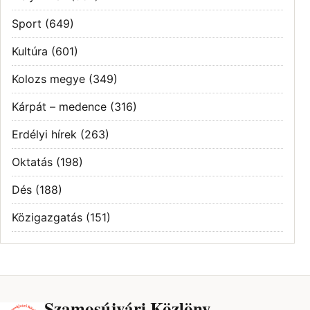
Sport
(649)
Kultúra
(601)
Kolozs megye
(349)
Kárpát – medence
(316)
Erdélyi hírek
(263)
Oktatás
(198)
Dés
(188)
Közigazgatás
(151)
Szamosújvári Közlöny