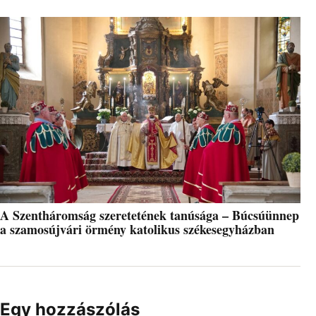
A Szentháromság szeretetének tanúsága – Búcsúünnep
a szamosújvári örmény katolikus székesegyházban
Egy hozzászólás