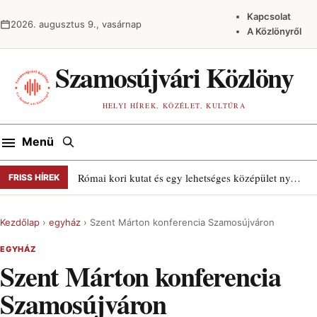
Ugrás a tartalomra
Kapcsolat
2026. augusztus 9., vasárnap
A Közlönyről
Szamosújvári Közlöny
HELYI HÍREK, KÖZÉLET, KULTÚRA
Keresés
Menü
Római kori kutat és egy lehetséges középület nyomait találták Szamosújváron
FRISS HÍREK
Kezdőlap
›
egyház
›
Szent Márton konferencia Szamosújváron
EGYHÁZ
Szent Márton konferencia
Szamosújváron