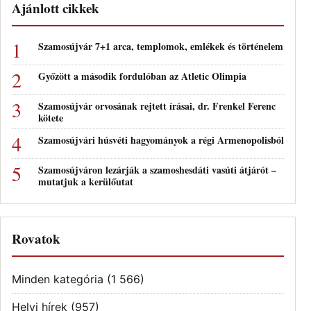
Ajánlott cikkek
Szamosújvár 7+1 arca, templomok, emlékek és történelem
Győzött a második fordulóban az Atletic Olimpia
Szamosújvár orvosának rejtett írásai, dr. Frenkel Ferenc
kötete
Szamosújvári húsvéti hagyományok a régi Armenopolisból
Szamosújváron lezárják a szamoshesdáti vasúti átjárót –
mutatjuk a kerülőutat
Rovatok
Minden kategória
(1 566)
Helyi hírek
(957)