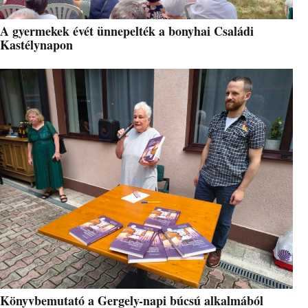
A gyermekek évét ünnepelték a bonyhai Családi
Kastélynapon
Könyvbemutató a Gergely-napi búcsú alkalmából