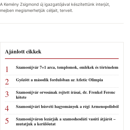
A Kemény Zsigmond új igazgatójával készítettünk interjút,
mejben megismerhetjük céljait, terveit.
Ajánlott cikkek
Szamosújvár 7+1 arca, templomok, emlékek és történelem
Győzött a második fordulóban az Atletic Olimpia
Szamosújvár orvosának rejtett írásai, dr. Frenkel Ferenc
kötete
Szamosújvári húsvéti hagyományok a régi Armenopolisból
Szamosújváron lezárják a szamoshesdáti vasúti átjárót –
mutatjuk a kerülőutat