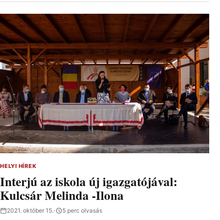
HELYI HÍREK
Interjú az iskola új igazgatójával:
Kulcsár Melinda -Ilona
2021. október 15.
·
5 perc olvasás