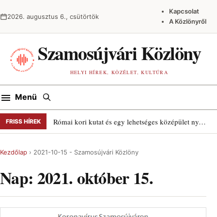
Ugrás a tartalomra
Kapcsolat
2026. augusztus 6., csütörtök
A Közlönyről
Szamosújvári Közlöny
HELYI HÍREK, KÖZÉLET, KULTÚRA
Keresés
Menü
Római kori kutat és egy lehetséges középület nyomait találták Szamosújváron
FRISS HÍREK
Kezdőlap
›
2021-10-15 - Szamosújvári Közlöny
Nap:
2021. október 15.