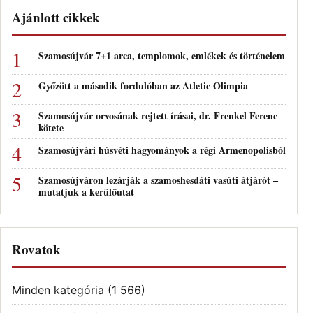
Ajánlott cikkek
Szamosújvár 7+1 arca, templomok, emlékek és történelem
Győzött a második fordulóban az Atletic Olimpia
Szamosújvár orvosának rejtett írásai, dr. Frenkel Ferenc
kötete
Szamosújvári húsvéti hagyományok a régi Armenopolisból
Szamosújváron lezárják a szamoshesdáti vasúti átjárót –
mutatjuk a kerülőutat
Rovatok
Minden kategória
(1 566)