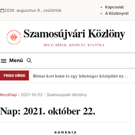
Ugrás a tartalomra
Kapcsolat
2026. augusztus 6., csütörtök
A Közlönyről
Szamosújvári Közlöny
HELYI HÍREK, KÖZÉLET, KULTÚRA
Keresés
Menü
Római kori kutat és egy lehetséges középület nyomait találták Szamosújváron
FRISS HÍREK
Kezdőlap
›
2021-10-22 - Szamosújvári Közlöny
Nap:
2021. október 22.