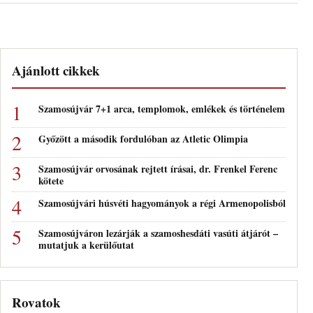
Ajánlott cikkek
Szamosújvár 7+1 arca, templomok, emlékek és történelem
Győzött a második fordulóban az Atletic Olimpia
Szamosújvár orvosának rejtett írásai, dr. Frenkel Ferenc
kötete
Szamosújvári húsvéti hagyományok a régi Armenopolisból
Szamosújváron lezárják a szamoshesdáti vasúti átjárót –
mutatjuk a kerülőutat
Rovatok