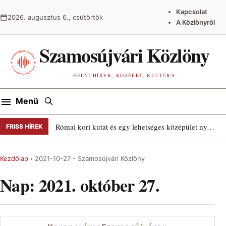
Ugrás a tartalomra
Kapcsolat
2026. augusztus 6., csütörtök
A Közlönyről
Szamosújvári Közlöny
HELYI HÍREK, KÖZÉLET, KULTÚRA
Keresés
Menü
Római kori kutat és egy lehetséges középület nyomait találták Szamosújváron
FRISS HÍREK
Kezdőlap
›
2021-10-27 - Szamosújvári Közlöny
Nap:
2021. október 27.