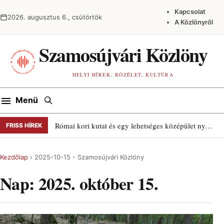
Ugrás a tartalomra
Kapcsolat
2026. augusztus 6., csütörtök
A Közlönyről
Szamosújvári Közlöny
HELYI HÍREK, KÖZÉLET, KULTÚRA
Keresés
Menü
Római kori kutat és egy lehetséges középület nyomait találták Szamosújváron
FRISS HÍREK
Kezdőlap
›
2025-10-15 - Szamosújvári Közlöny
Nap:
2025. október 15.