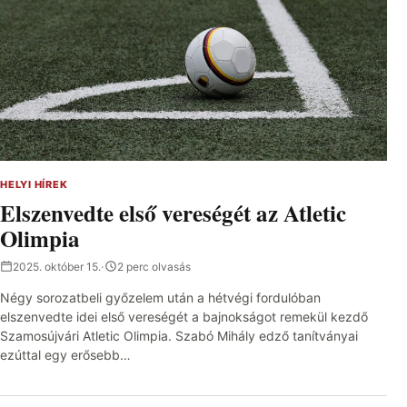
HELYI HÍREK
Elszenvedte első vereségét az Atletic
Olimpia
2025. október 15.
·
2 perc olvasás
Négy sorozatbeli győzelem után a hétvégi fordulóban
elszenvedte idei első vereségét a bajnokságot remekül kezdő
Szamosújvári Atletic Olimpia. Szabó Mihály edző tanítványai
ezúttal egy erősebb…