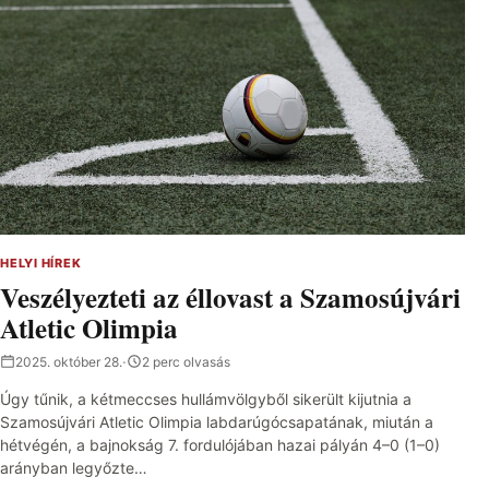
HELYI HÍREK
Veszélyezteti az éllovast a Szamosújvári
Atletic Olimpia
2025. október 28.
·
2 perc olvasás
Úgy tűnik, a kétmeccses hullámvölgyből sikerült kijutnia a
Szamosújvári Atletic Olimpia labdarúgócsapatának, miután a
hétvégén, a bajnokság 7. fordulójában hazai pályán 4–0 (1–0)
arányban legyőzte…