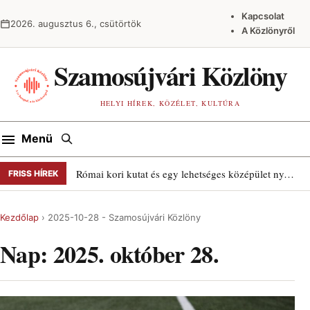
Ugrás a tartalomra
Kapcsolat
2026. augusztus 6., csütörtök
A Közlönyről
Szamosújvári Közlöny
HELYI HÍREK, KÖZÉLET, KULTÚRA
Keresés
Menü
Római kori kutat és egy lehetséges középület nyomait találták Szamosújváron
FRISS HÍREK
Kezdőlap
›
2025-10-28 - Szamosújvári Közlöny
Nap:
2025. október 28.