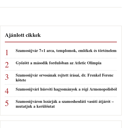
Ajánlott cikkek
Szamosújvár 7+1 arca, templomok, emlékek és történelem
Győzött a második fordulóban az Atletic Olimpia
Szamosújvár orvosának rejtett írásai, dr. Frenkel Ferenc
kötete
Szamosújvári húsvéti hagyományok a régi Armenopolisból
Szamosújváron lezárják a szamoshesdáti vasúti átjárót –
mutatjuk a kerülőutat