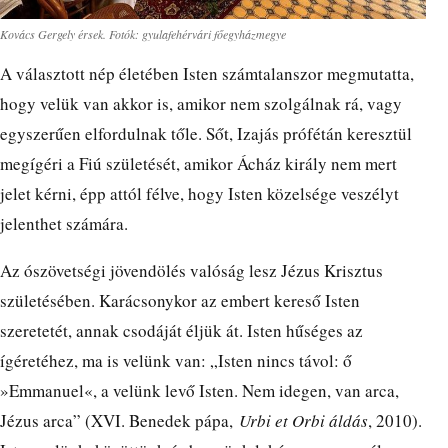
Kovács Gergely érsek. Fotók: gyulafehérvári főegyházmegye
A választott nép életében Isten számtalanszor megmutatta,
hogy velük van akkor is, amikor nem szolgálnak rá, vagy
egyszerűen elfordulnak tőle. Sőt, Izajás prófétán keresztül
megígéri a Fiú születését, amikor Ácház király nem mert
jelet kérni, épp attól félve, hogy Isten közelsége veszélyt
jelenthet számára.
Az ószövetségi jövendölés valóság lesz Jézus Krisztus
születésében. Karácsonykor az embert kereső Isten
szeretetét, annak csodáját éljük át. Isten hűséges az
ígéretéhez, ma is velünk van: „Isten nincs távol: ő
»Emmanuel«, a velünk levő Isten. Nem idegen, van arca,
Jézus arca” (XVI. Benedek pápa,
Urbi et Orbi áldás
, 2010).