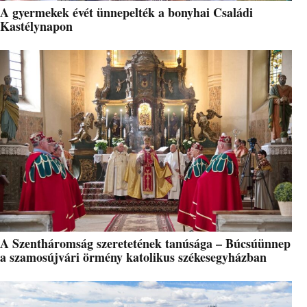
A gyermekek évét ünnepelték a bonyhai Családi
Kastélynapon
A Szentháromság szeretetének tanúsága – Búcsúünnep
a szamosújvári örmény katolikus székesegyházban