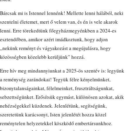
Bárcsak mi is Istennel lennénk! Mellette lenni hálából, neki
szentelni életemet, mert ő velem van, és én is vele akarok
lenni. Erre törekedtünk főegyházmegyénkben a 2024-es
esztendőben, amikor azért imádkoztunk, hogy adjon
„nekünk reményt és vágyakozást a megújulásra, hogy
közösségben közelebb kerüljünk” hozzá.
Erre hív meg mindannyiunkat a 2025-ös szentév is: legyünk
a reménység zarándokai! Tegyük félre kényelmünket,
bizonytalanságainkat, félelmeinket, frusztráltságunkat,
sebzettségünket. Erősítsük egymást, különösen azokat, akik
nehézségekkel küzdenek. Jelenlétünk, segítségünk,
szeretetünk karácsonyt, Isten jelenlétét hozza közel
reménytelen helyzetekkel köszködő embertársunkhoz.