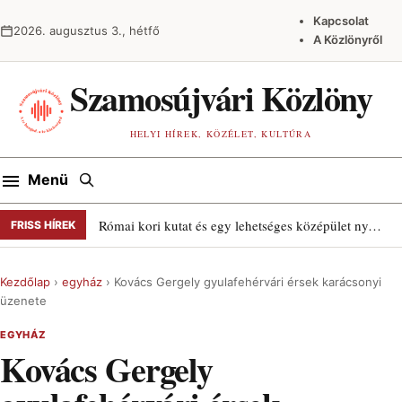
Ugrás a tartalomra
Kapcsolat
2026. augusztus 3., hétfő
A Közlönyről
Szamosújvári Közlöny
HELYI HÍREK, KÖZÉLET, KULTÚRA
Keresés
Menü
Római kori kutat és egy lehetséges középület nyomait találták Szamosújváron
FRISS HÍREK
Kezdőlap
›
egyház
›
Kovács Gergely gyulafehérvári érsek karácsonyi
üzenete
EGYHÁZ
Kovács Gergely