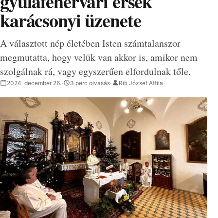
gyulafehérvári érsek
karácsonyi üzenete
A választott nép életében Isten számtalanszor
megmutatta, hogy velük van akkor is, amikor nem
szolgálnak rá, vagy egyszerűen elfordulnak tőle.
2024. december 26.
·
3 perc olvasás
·
Riti József Attila