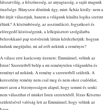
látszatvilág, a felszínesség, az anyagiasság, a saját magunk
önzősége. Hányszor döntünk úgy, mint Ácház király: nem a
hit útját választjuk, hanem a világunk kínálta logika szerint
élünk? A közömbösség, az asszimiláció, fogyatkozó és
elöregedő közösségeink, a lelkipásztori szolgálatba
belerokkanó pap testvéreink láttán kérdezhetjük: hogyan
tudunk megújulni, mi ad erőt nekünk a reményre?
A válasz erre karácsony üzenete: Emmánuel, velünk az
Isten! Szeretetből belép a mi reménytelen világunkba és
reményt ad nekünk. A remény a szeretetből születik. A
keresztény remény nem csal meg és nem okoz csalódást,
mert azon a bizonyosságon alapul, hogy semmi és senki
nem választhat el minket Isten szeretetétől. Jézus Krisztus
születésével valóság lett az Emmánuel, hogy velünk az
Isten.