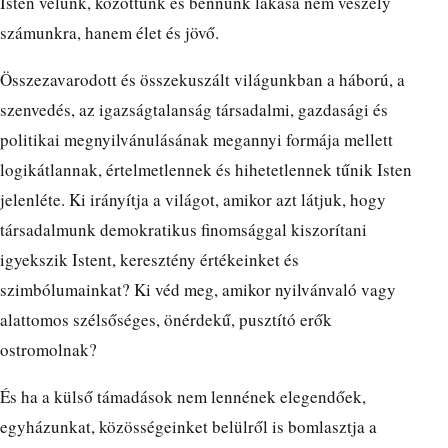
Isten velünk, közöttünk és bennünk lakása nem veszély
számunkra, hanem élet és jövő.
Összezavarodott és összekuszált világunkban a háború, a
szenvedés, az igazságtalanság társadalmi, gazdasági és
politikai megnyilvánulásának megannyi formája mellett
logikátlannak, értelmetlennek és hihetetlennek tűnik Isten
jelenléte. Ki irányítja a világot, amikor azt látjuk, hogy
társadalmunk demokratikus finomsággal kiszorítani
igyekszik Istent, keresztény értékeinket és
szimbólumainkat? Ki véd meg, amikor nyilvánvaló vagy
alattomos szélsőséges, önérdekű, pusztító erők
ostromolnak?
És ha a külső támadások nem lennének elegendőek,
egyházunkat, közösségeinket belülről is bomlasztja a