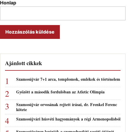
Honlap
Ajánlott cikkek
Szamosújvár 7+1 arca, templomok, emlékek és történelem
Győzött a második fordulóban az Atletic Olimpia
Szamosújvár orvosának rejtett írásai, dr. Frenkel Ferenc
kötete
Szamosújvári húsvéti hagyományok a régi Armenopolisból
Szamosújváron lezárják a szamoshesdáti vasúti átjárót –