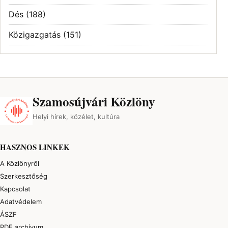
Dés
(188)
Közigazgatás
(151)
Szamosújvári Közlöny
Helyi hírek, közélet, kultúra
HASZNOS LINKEK
A Közlönyről
Szerkesztőség
Kapcsolat
Adatvédelem
ÁSZF
PDF archívum