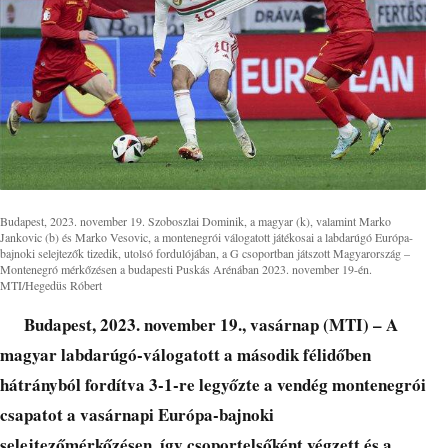
Budapest, 2023. november 19. Szoboszlai Dominik, a magyar (k), valamint Marko
Jankovic (b) és Marko Vesovic, a montenegrói válogatott játékosai a labdarúgó Európa-
bajnoki selejtezők tizedik, utolsó fordulójában, a G csoportban játszott Magyarország –
Montenegró mérkőzésen a budapesti Puskás Arénában 2023. november 19-én.
MTI/Hegedüs Róbert
Budapest, 2023. november 19., vasárnap (MTI) – A
magyar labdarúgó-válogatott a második félidőben
hátrányból fordítva 3-1-re legyőzte a vendég montenegrói
csapatot a vasárnapi Európa-bajnoki
selejtezőmérkőzésen, így csoportelsőként végzett és a