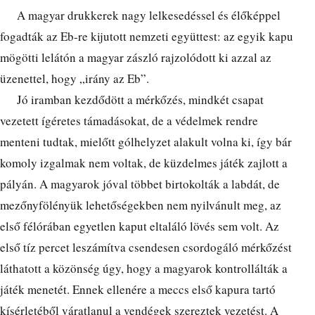
A magyar drukkerek nagy lelkesedéssel és élőképpel
fogadták az Eb-re kijutott nemzeti együttest: az egyik kapu
mögötti lelátón a magyar zászló rajzolódott ki azzal az
üzenettel, hogy „irány az Eb”.
Jó iramban kezdődött a mérkőzés, mindkét csapat
vezetett ígéretes támadásokat, de a védelmek rendre
menteni tudtak, mielőtt gólhelyzet alakult volna ki, így bár
komoly izgalmak nem voltak, de küzdelmes játék zajlott a
pályán. A magyarok jóval többet birtokolták a labdát, de
mezőnyfölényük lehetőségekben nem nyilvánult meg, az
első félórában egyetlen kaput eltaláló lövés sem volt. Az
első tíz percet leszámítva csendesen csordogáló mérkőzést
láthatott a közönség úgy, hogy a magyarok kontrollálták a
játék menetét. Ennek ellenére a meccs első kapura tartó
kísérletéből váratlanul a vendégek szereztek vezetést. A