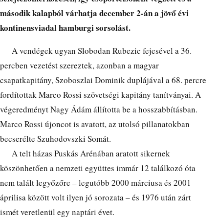
második kalapból várhatja december 2-án a jövő évi
kontinensviadal hamburgi sorsolást.
A vendégek ugyan Slobodan Rubezic fejesével a 36.
percben vezetést szereztek, azonban a magyar
csapatkapitány, Szoboszlai Dominik duplájával a 68. percre
fordítottak Marco Rossi szövetségi kapitány tanítványai. A
végeredményt Nagy Ádám állította be a hosszabbításban.
Marco Rossi újoncot is avatott, az utolsó pillanatokban
becserélte Szuhodovszki Somát.
A telt házas Puskás Arénában aratott sikernek
köszönhetően a nemzeti együttes immár 12 találkozó óta
nem talált legyőzőre – legutóbb 2000 márciusa és 2001
áprilisa között volt ilyen jó sorozata – és 1976 után zárt
ismét veretlenül egy naptári évet.