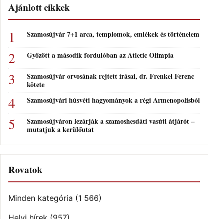
Ajánlott cikkek
Szamosújvár 7+1 arca, templomok, emlékek és történelem
Győzött a második fordulóban az Atletic Olimpia
Szamosújvár orvosának rejtett írásai, dr. Frenkel Ferenc
kötete
Szamosújvári húsvéti hagyományok a régi Armenopolisból
Szamosújváron lezárják a szamoshesdáti vasúti átjárót –
mutatjuk a kerülőutat
Rovatok
Minden kategória
(1 566)
Helyi hírek
(957)