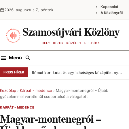
Ugrás a tartalomra
Kapcsolat
2026. augusztus 7., péntek
A Közlönyről
Szamosújvári Közlöny
HELYI HÍREK, KÖZÉLET, KULTÚRA
Keresés
Menü
Római kori kutat és egy lehetséges középület nyomait találták Szamosújváron
FRISS HÍREK
Kezdőlap
›
Kárpát - medence
›
Magyar-montenegrói – Újabb
győzelemmel veretlenül csoportelső a válogatott
KÁRPÁT - MEDENCE
Magyar-montenegrói –