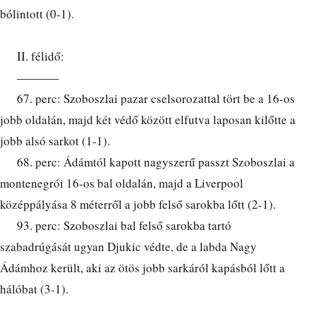
bólintott (0-1).
II. félidő:
———–
67. perc: Szoboszlai pazar cselsorozattal tört be a 16-os
jobb oldalán, majd két védő között elfutva laposan kilőtte a
jobb alsó sarkot (1-1).
68. perc: Ádámtól kapott nagyszerű passzt Szoboszlai a
montenegrói 16-os bal oldalán, majd a Liverpool
középpályása 8 méterről a jobb felső sarokba lőtt (2-1).
93. perc: Szoboszlai bal felső sarokba tartó
szabadrúgását ugyan Djukic védte, de a labda Nagy
Ádámhoz került, aki az ötös jobb sarkáról kapásból lőtt a
hálóbat (3-1).