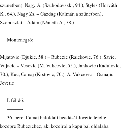
szünetben), Nagy Á. (Szuhodovszki, 94.), Styles (Horváth
K., 64.), Nagy Zs. – Gazdag (Kalmár, a szünetben),
Szoboszlai – Ádám (Németh A., 78.)
Montenegró:
———–
Mijatovic (Djukic, 58.) – Rubezic (Raickovic, 76.), Savic,
Vujacic – Vesovic (M. Vukcevic, 55.), Jankovic (Radulovic,
70.), Kuc, Camaj (Krstovic, 70.), A. Vukcevic – Osmajic,
Jovetic
I. félidő:
———-
36. perc: Camaj baloldali beadását Jovetic fejelte
középre Rubezichez, aki közelről a kapu bal oldalába