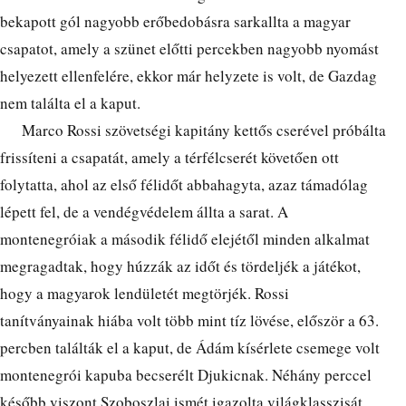
bekapott gól nagyobb erőbedobásra sarkallta a magyar
csapatot, amely a szünet előtti percekben nagyobb nyomást
helyezett ellenfelére, ekkor már helyzete is volt, de Gazdag
nem találta el a kaput.
Marco Rossi szövetségi kapitány kettős cserével próbálta
frissíteni a csapatát, amely a térfélcserét követően ott
folytatta, ahol az első félidőt abbahagyta, azaz támadólag
lépett fel, de a vendégvédelem állta a sarat. A
montenegróiak a második félidő elejétől minden alkalmat
megragadtak, hogy húzzák az időt és tördeljék a játékot,
hogy a magyarok lendületét megtörjék. Rossi
tanítványainak hiába volt több mint tíz lövése, először a 63.
percben találták el a kaput, de Ádám kísérlete csemege volt
montenegrói kapuba becserélt Djukicnak. Néhány perccel
később viszont Szoboszlai ismét igazolta világklasszisát,