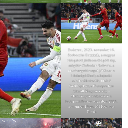
Budapest, 2023. november 19.
Szoboszlai Dominik, a magyar
válogatott játékosa (b) gólt rúg,
mögötte Slobodan Rubezic, a
montenegrói csapat játékosa a
labdarúgó Európa-bajnoki
selejtezõk tizedik, utolsó
fordulójában, a G csoportban
játszott Magyarország –
Montenegró mérkõzésen a
budapesti Puskás Arénában 2023.
november 19-én. MTI/Kovács
Tamás