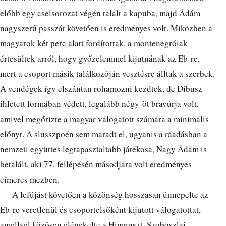
előbb egy cselsorozat végén talált a kapuba, majd Ádám
nagyszerű passzát követően is eredményes volt. Miközben a
magyarok két perc alatt fordítottak, a montenegróiak
értesültek arról, hogy győzelemmel kijutnának az Eb-re,
mert a csoport másik találkozóján vesztésre álltak a szerbek.
A vendégek így elszántan rohamozni kezdtek, de Dibusz
ihletett formában védett, legalább négy-öt bravúrja volt,
amivel megőrizte a magyar válogatott számára a minimális
előnyt. A slusszpoén sem maradt el, ugyanis a ráadásban a
nemzeti együttes legtapasztaltabb játékosa, Nagy Ádám is
betalált, aki 77. fellépésén másodjára volt eredményes
címeres mezben.
A lefújást követően a közönség hosszasan ünnepelte az
Eb-re veretlenül és csoportelsőként kijutott válogatottat,
amellyel közösen elénekelte a Himnuszt. Szoboszlai