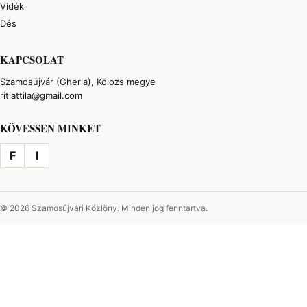
Vidék
Dés
KAPCSOLAT
Szamosújvár (Gherla), Kolozs megye
ritiattila@gmail.com
KÖVESSEN MINKET
F
I
© 2026 Szamosújvári Közlöny. Minden jog fenntartva.