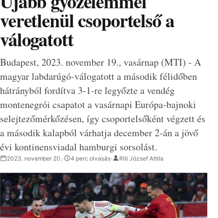
Újabb győzelemmel
veretlenül csoportelső a
válogatott
Budapest, 2023. november 19., vasárnap (MTI) - A
magyar labdarúgó-válogatott a második félidőben
hátrányból fordítva 3-1-re legyőzte a vendég
montenegrói csapatot a vasárnapi Európa-bajnoki
selejtezőmérkőzésen, így csoportelsőként végzett és
a második kalapból várhatja december 2-án a jövő
évi kontinensviadal hamburgi sorsolást.
2023. november 20.
·
4 perc olvasás
·
Riti József Attila