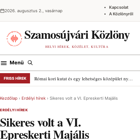
Ugrás a tartalomra
Kapcsolat
2026. augusztus 2., vasárnap
A Közlönyről
Szamosújvári Közlöny
HELYI HÍREK, KÖZÉLET, KULTÚRA
Keresés
Menü
Római kori kutat és egy lehetséges középület nyomait találták Szamosújváron
FRISS HÍREK
Kezdőlap
›
Erdélyi hírek
›
Sikeres volt a VI. Epreskerti Majális
ERDÉLYI HÍREK
Sikeres volt a VI.
Epreskerti Majális