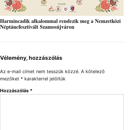
Harmincadik alkalommal rendezik meg a Nemzetközi
Néptáncfesztivált Szamosújváron
Vélemény, hozzászólás
Az e-mail címet nem tesszük közzé.
A kötelező
mezőket
*
karakterrel jelöltük
Hozzászólás
*