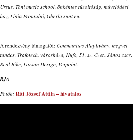
Ursus, Tóni music school, önkéntes tűzoltóság, művelődési
ház, Linia Frontului, Gherla sunt eu.
A rendezvény támogatói:
Communitas Alapítvány, megyei
tanács, Trafotech, városháza, Hufo, 51. sz. Czetz János cscs,
Real Bike, Lorsan Design, Vetpoint.
RJA
Riti József Attila – hivatalos
Fotók: