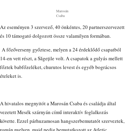
Marosán
Csaba
Az eseményen 3 szervező, 40 önkéntes, 20 partnerszervezett
és 10 támogató dolgozott össze valamilyen formában.
A főzőverseny győztese, melyen a 24 érdeklődő csapatból
14-en vett részt, a Săgețile volt. A csapatok a gulyás mellett
főztek babfőzeléket, churutos levest és egyéb bográcsos
ételeket is.
A hivatalos megnyitót a Marosán Csaba és családja által
vezetett Mesék szárnyán című interaktív foglalkozás
követte. Ezzel párhuzamosan hangszerbemutatót szerveztek,
román nyelven, majd pedig bemutatkozott az Atletic