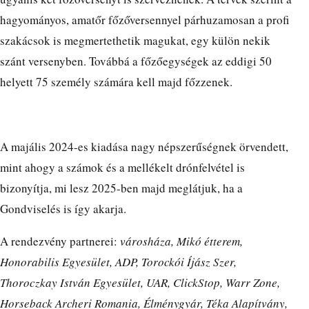
hagyományos, amatőr főzőversennyel párhuzamosan a profi
szakácsok is megmertethetik magukat, egy külön nekik
szánt versenyben. Továbbá a főzőegységek az eddigi 50
helyett 75 személy számára kell majd főzzenek.
A majális 2024-es kiadása nagy népszerűségnek örvendett,
mint ahogy a számok és a mellékelt drónfelvétel is
bizonyítja, mi lesz 2025-ben majd meglátjuk, ha a
Gondviselés is így akarja.
A rendezvény partnerei:
városháza, Mikó étterem,
Honorabilis Egyesület, ADP, Torockói Íjász Szer,
Thoroczkay István Egyesület, UAR, ClickStop, Warr Zone,
Horseback Archeri Romania, Élménygyár, Téka Alapítvány,