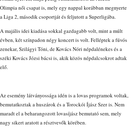
Olimpia női csapat is, mely egy nappal korábban megnyerte
a Liga 2, második csoportját és feljutott a Superligába.
A majális idei kiadása sokkal gazdagabb volt, mint a múlt
évben, két színpadon négy koncert is volt. Felléptek a fúvós
zenekar, Szilágyi Tóni, de Kovács Nóri népdalénekes és a
széki Kovács Józsi bácsi is, akik közös népdalcsokrot adtak
elő.
Az esemény látványossága idén is a lovas programok voltak,
bemutatkoztak a huszárok és a Torockói Íjász Szer is. Nem
maradt el a beharangozott lovasíjász bemutató sem, mely
nagy sikert aratott a résztvevők körében.