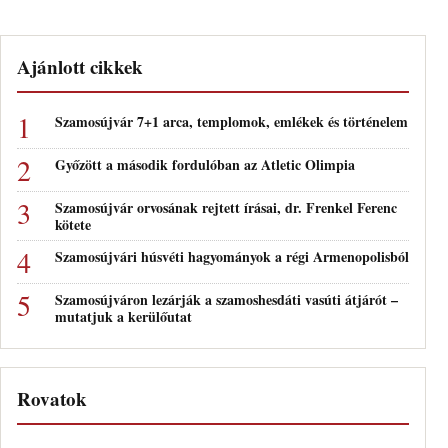
Ajánlott cikkek
Szamosújvár 7+1 arca, templomok, emlékek és történelem
Győzött a második fordulóban az Atletic Olimpia
Szamosújvár orvosának rejtett írásai, dr. Frenkel Ferenc
kötete
Szamosújvári húsvéti hagyományok a régi Armenopolisból
Szamosújváron lezárják a szamoshesdáti vasúti átjárót –
mutatjuk a kerülőutat
Rovatok