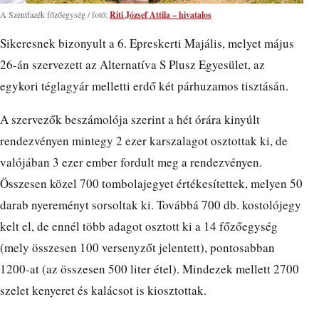
A Szentfazék főzőegység / fotó:
Riti József Attila – hivatalos
Sikeresnek bizonyult a 6. Epreskerti Majális, melyet május
26-án szervezett az Alternatíva S Plusz Egyesület, az
egykori téglagyár melletti erdő két párhuzamos tisztásán.
A szervezők beszámolója szerint a hét órára kinyúlt
rendezvényen mintegy 2 ezer karszalagot osztottak ki, de
valójában 3 ezer ember fordult meg a rendezvényen.
Összesen közel 700 tombolajegyet értékesítettek, melyen 50
darab nyereményt sorsoltak ki. Továbbá 700 db. kostolójegy
kelt el, de ennél több adagot osztott ki a 14 főzőegység
(mely összesen 100 versenyzőt jelentett), pontosabban
1200-at (az összesen 500 liter étel). Mindezek mellett 2700
szelet kenyeret és kalácsot is kiosztottak.