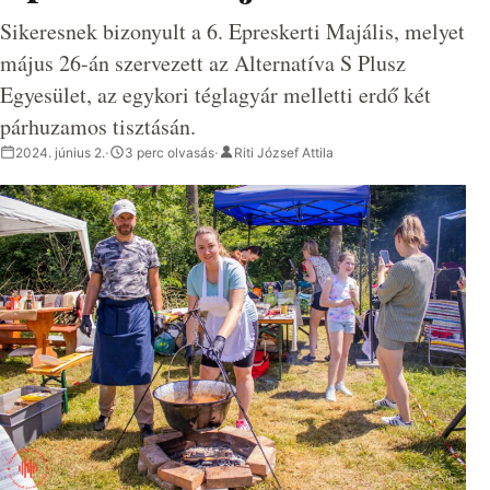
Sikeresnek bizonyult a 6. Epreskerti Majális, melyet
május 26-án szervezett az Alternatíva S Plusz
Egyesület, az egykori téglagyár melletti erdő két
párhuzamos tisztásán.
2024. június 2.
·
3 perc olvasás
·
Riti József Attila