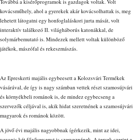
Továbbá a kisérőprogramok is gazdagok voltak. Volt
kovácsműhely, ahol a gyerekek akár kovácsolhattak is, meg
lehetett látogatni egy honfoglaláskori jurta mását, volt
interaktív találkozó II. világháborús katonákkal, de
solymárbemutató is. Mindezek mellett voltak különböző
játékok, mászófal és rekeszmászás.
Az Epreskerti majális egybeesett a Kolozsvári Termékek
vásárával, de így is nagy számban vettek részt szamosújvári
és környékbeli románok is, de mindez egybecseng a
szervezők céljával is, akik hidat szeretnének a szamosújvári
magyarok és románok között.
A jövő évi majális nagyobbnak ígérkezik, mint az idei,
ugyanis két főzőversenyt is szerveznének. A tervek szerint a