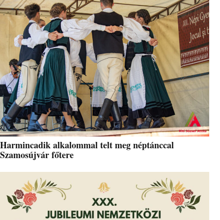
Harmincadik alkalommal telt meg néptánccal
Szamosújvár főtere