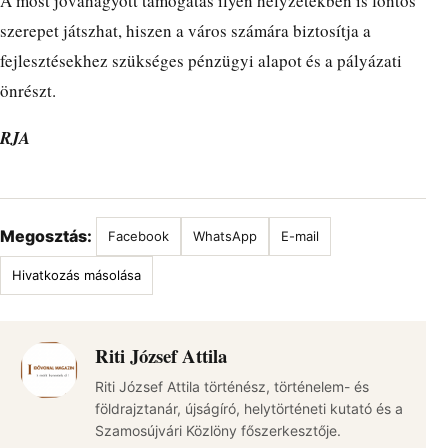
A most jóváhagyott támogatás ilyen helyzetekben is fontos
szerepet játszhat, hiszen a város számára biztosítja a
fejlesztésekhez szükséges pénzügyi alapot és a pályázati
önrészt.
RJA
Megosztás:
Facebook
WhatsApp
E-mail
Hivatkozás másolása
Riti József Attila
Riti József Attila történész, történelem- és
földrajztanár, újságíró, helytörténeti kutató és a
Szamosújvári Közlöny főszerkesztője.