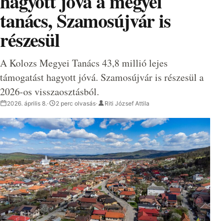
hagyott jóvá a megyei
tanács, Szamosújvár is
részesül
A Kolozs Megyei Tanács 43,8 millió lejes
támogatást hagyott jóvá. Szamosújvár is részesül a
2026-os visszaosztásból.
2026. április 8.
·
2 perc olvasás
·
Riti József Attila