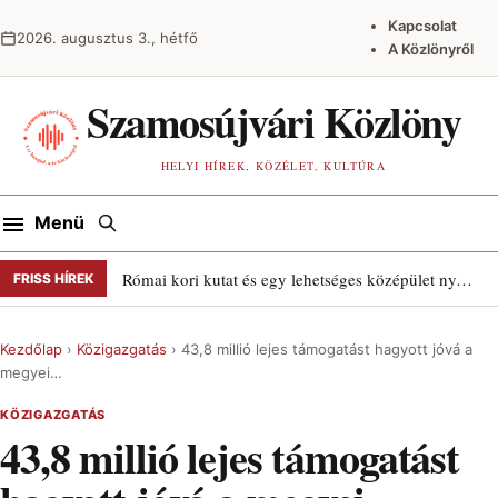
Ugrás a tartalomra
Kapcsolat
2026. augusztus 3., hétfő
A Közlönyről
Szamosújvári Közlöny
HELYI HÍREK, KÖZÉLET, KULTÚRA
Keresés
Menü
Római kori kutat és egy lehetséges középület nyomait találták Szamosújváron
FRISS HÍREK
Kezdőlap
›
Közigazgatás
›
43,8 millió lejes támogatást hagyott jóvá a
megyei…
KÖZIGAZGATÁS
43,8 millió lejes támogatást