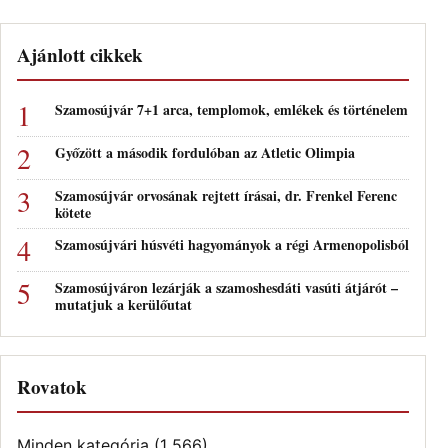
Ajánlott cikkek
Szamosújvár 7+1 arca, templomok, emlékek és történelem
Győzött a második fordulóban az Atletic Olimpia
Szamosújvár orvosának rejtett írásai, dr. Frenkel Ferenc
kötete
Szamosújvári húsvéti hagyományok a régi Armenopolisból
Szamosújváron lezárják a szamoshesdáti vasúti átjárót –
mutatjuk a kerülőutat
Rovatok
Minden kategória
(1 566)