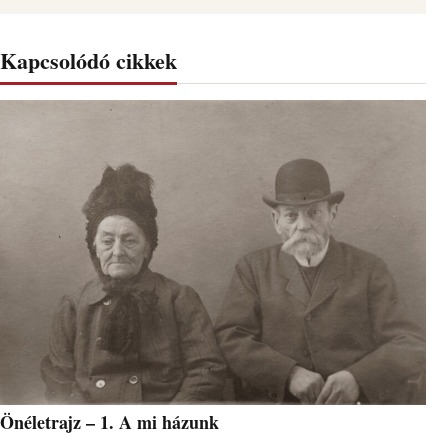
Kapcsolódó cikkek
Önéletrajz – 1. A mi házunk