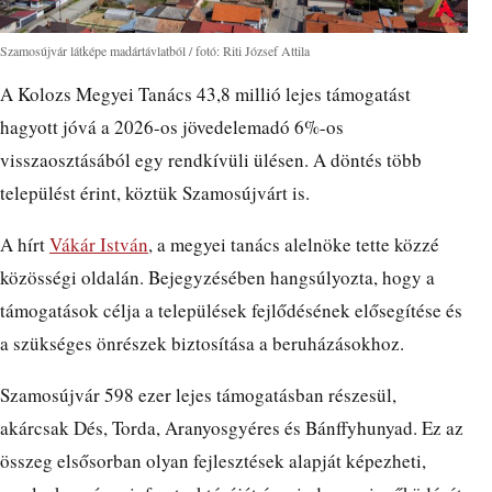
Szamosújvár látképe madártávlatból / fotó: Riti József Attila
A Kolozs Megyei Tanács 43,8 millió lejes támogatást
hagyott jóvá a 2026-os jövedelemadó 6%-os
visszaosztásából egy rendkívüli ülésen. A döntés több
települést érint, köztük Szamosújvárt is.
A hírt
Vákár István
, a megyei tanács alelnöke tette közzé
közösségi oldalán. Bejegyzésében hangsúlyozta, hogy a
támogatások célja a települések fejlődésének elősegítése és
a szükséges önrészek biztosítása a beruházásokhoz.
Szamosújvár 598 ezer lejes támogatásban részesül,
akárcsak Dés, Torda, Aranyosgyéres és Bánffyhunyad. Ez az
összeg elsősorban olyan fejlesztések alapját képezheti,