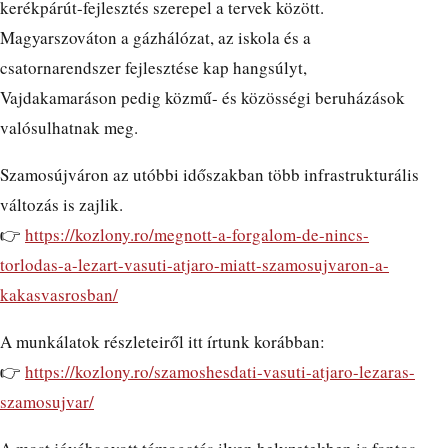
kerékpárút-fejlesztés szerepel a tervek között.
Magyarszováton a gázhálózat, az iskola és a
csatornarendszer fejlesztése kap hangsúlyt,
Vajdakamaráson pedig közmű- és közösségi beruházások
valósulhatnak meg.
Szamosújváron az utóbbi időszakban több infrastrukturális
változás is zajlik.
👉
https://kozlony.ro/megnott-a-forgalom-de-nincs-
torlodas-a-lezart-vasuti-atjaro-miatt-szamosujvaron-a-
kakasvasrosban/
A munkálatok részleteiről itt írtunk korábban:
👉
https://kozlony.ro/szamoshesdati-vasuti-atjaro-lezaras-
szamosujvar/