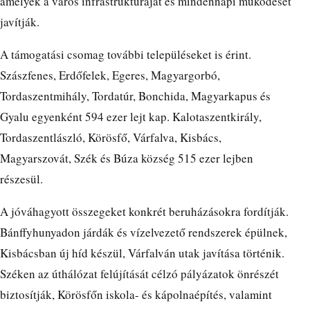
amelyek a város infrastruktúráját és mindennapi működését
javítják.
A támogatási csomag további településeket is érint.
Szászfenes, Erdőfelek, Egeres, Magyargorbó,
Tordaszentmihály, Tordatúr, Bonchida, Magyarkapus és
Gyalu egyenként 594 ezer lejt kap. Kalotaszentkirály,
Tordaszentlászló, Körösfő, Várfalva, Kisbács,
Magyarszovát, Szék és Búza község 515 ezer lejben
részesül.
A jóváhagyott összegeket konkrét beruházásokra fordítják.
Bánffyhunyadon járdák és vízelvezető rendszerek épülnek,
Kisbácsban új híd készül, Várfalván utak javítása történik.
Széken az úthálózat felújítását célzó pályázatok önrészét
biztosítják, Körösfőn iskola- és kápolnaépítés, valamint