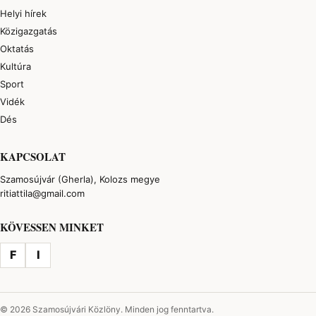
Helyi hírek
Közigazgatás
Oktatás
Kultúra
Sport
Vidék
Dés
KAPCSOLAT
Szamosújvár (Gherla), Kolozs megye
ritiattila@gmail.com
KÖVESSEN MINKET
F
I
© 2026 Szamosújvári Közlöny. Minden jog fenntartva.