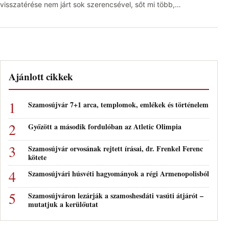
visszatérése nem járt sok szerencsével, sőt mi több,…
Ajánlott cikkek
Szamosújvár 7+1 arca, templomok, emlékek és történelem
Győzött a második fordulóban az Atletic Olimpia
Szamosújvár orvosának rejtett írásai, dr. Frenkel Ferenc
kötete
Szamosújvári húsvéti hagyományok a régi Armenopolisból
Szamosújváron lezárják a szamoshesdáti vasúti átjárót –
mutatjuk a kerülőutat