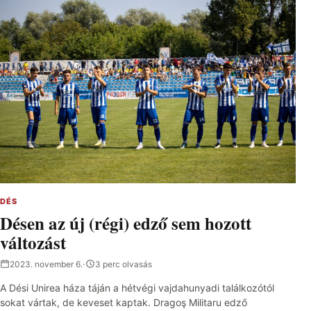
DÉS
Désen az új (régi) edző sem hozott
változást
2023. november 6.
·
3 perc olvasás
A Dési Unirea háza táján a hétvégi vajdahunyadi találkozótól
sokat vártak, de keveset kaptak. Dragoş Militaru edző